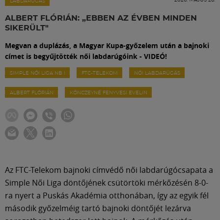
Labdarúgás
LABDARÚGÁS
ALBERT FLÓRIÁN: „EBBEN AZ ÉVBEN MINDEN
SIKERÜLT"
Szakosztályok
Megvan a duplázás, a Magyar Kupa-győzelem után a bajnoki
címet is begyűjtötték női labdarúgóink - VIDEÓ!
Meccscenter
SIMPLE NŐI LIGA NB I
FTC-TELEKOM
NŐI LABDARÚGÁS
ALBERT FLÓRIÁN
KÖNCZEYNÉ FENYVESI EVELIN
Klub
Szolgáltatások
Shop
Az FTC-Telekom bajnoki címvédő női labdarúgócsapata a
Simple Női Liga döntőjének csütörtöki mérkőzésén 8-0-
Közösség
ra nyert a Puskás Akadémia otthonában, így az egyik fél
második győzelméig tartó bajnoki döntőjét lezárva