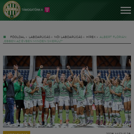
FŐOLDAL
»
LABDARÚGÁS
»
NŐI LABDARÚGÁS
»
HÍREK
»
ALBERT FLÓRIÁN:
„EBBEN AZ ÉVBEN MINDEN SIKERÜLT"
Jegyek
FM YouTube +
Hírek
2026. MÁJUS 28.