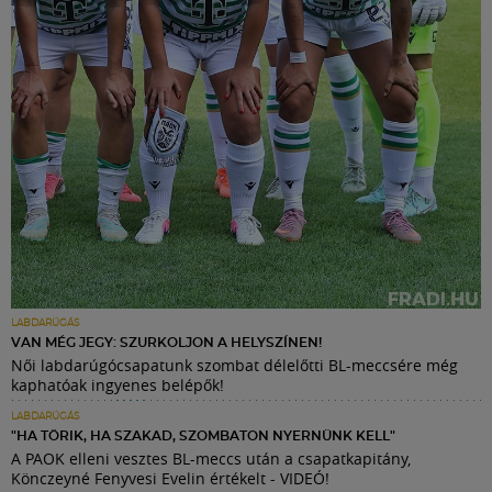
LABDARÚGÁS
VAN MÉG JEGY: SZURKOLJON A HELYSZÍNEN!
Női labdarúgócsapatunk szombat délelőtti BL-meccsére még
kaphatóak ingyenes belépők!
LABDARÚGÁS
"HA TÖRIK, HA SZAKAD, SZOMBATON NYERNÜNK KELL"
A PAOK elleni vesztes BL-meccs után a csapatkapitány,
Könczeyné Fenyvesi Evelin értékelt - VIDEÓ!