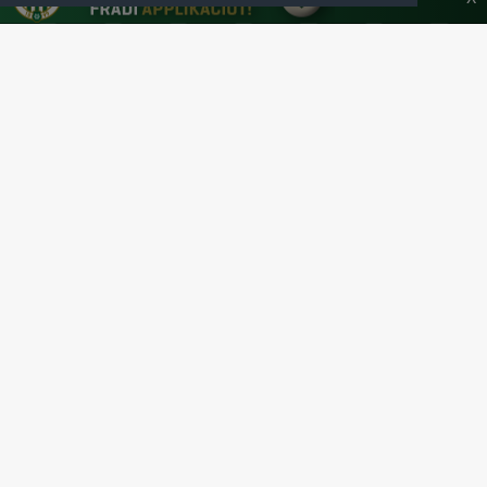
SAJTÓCENTER
KAPCSOLAT
IMPRESSZUM
MODERÁLÁSI ALAPELVEK
HONLAP ADATKEZELÉSI TÁJÉKOZTATÓ
A Ferencvárosi Torna Club hivatalos honlapja
Az oldalon található írott és képi anyagok csak a forrás pontos
megjelölésével, internetes felhasználás esetén aktív hivatkozással
használhatóak fel.