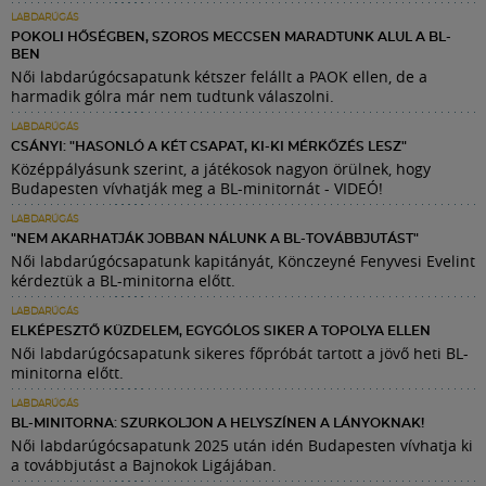
LABDARÚGÁS
POKOLI HŐSÉGBEN, SZOROS MECCSEN MARADTUNK ALUL A BL-
BEN
Női labdarúgócsapatunk kétszer felállt a PAOK ellen, de a
harmadik gólra már nem tudtunk válaszolni.
LABDARÚGÁS
CSÁNYI: "HASONLÓ A KÉT CSAPAT, KI-KI MÉRKŐZÉS LESZ"
Középpályásunk szerint, a játékosok nagyon örülnek, hogy
Budapesten vívhatják meg a BL-minitornát - VIDEÓ!
LABDARÚGÁS
"NEM AKARHATJÁK JOBBAN NÁLUNK A BL-TOVÁBBJUTÁST"
Női labdarúgócsapatunk kapitányát, Könczeyné Fenyvesi Evelint
kérdeztük a BL-minitorna előtt.
LABDARÚGÁS
ELKÉPESZTŐ KÜZDELEM, EGYGÓLOS SIKER A TOPOLYA ELLEN
Női labdarúgócsapatunk sikeres főpróbát tartott a jövő heti BL-
minitorna előtt.
LABDARÚGÁS
BL-MINITORNA: SZURKOLJON A HELYSZÍNEN A LÁNYOKNAK!
Női labdarúgócsapatunk 2025 után idén Budapesten vívhatja ki
a továbbjutást a Bajnokok Ligájában.