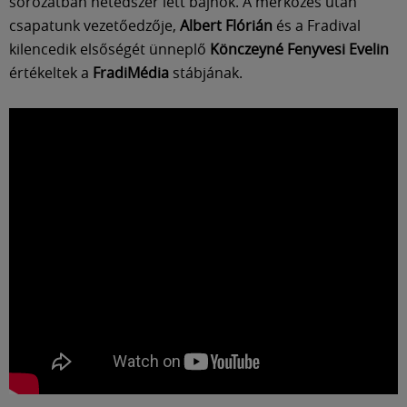
Múzeum
sorozatban hetedszer lett bajnok. A mérkőzés után
csapatunk vezetőedzője,
Albert Flórián
és a Fradival
kilencedik elsőségét ünneplő
Könczeyné Fenyvesi Evelin
English
értékeltek a
FradiMédia
stábjának.