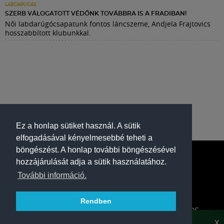
LABDARÚGÁS
SZERB VÁLOGATOTT VÉDŐNK TOVÁBBRA IS A FRADIBAN!
Női labdarúgócsapatunk fontos láncszeme, Andjela Frajtovics
hosszabbított klubunkkal.
Ez a honlap sütiket használ. A sütik
elfogadásával kényelmesebbé teheti a
böngészést. A honlap további böngészésével
hozzájárulását adja a sütik használatához.
További információ.
Rendben
A FERENCVÁROSI TORNA CLUB HIVATALOS
HONLAPJA
X