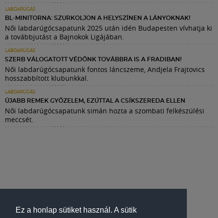
LABDARÚGÁS
BL-MINITORNA: SZURKOLJON A HELYSZÍNEN A LÁNYOKNAK!
Női labdarúgócsapatunk 2025 után idén Budapesten vívhatja ki
a továbbjutást a Bajnokok Ligájában.
LABDARÚGÁS
SZERB VÁLOGATOTT VÉDŐNK TOVÁBBRA IS A FRADIBAN!
Női labdarúgócsapatunk fontos láncszeme, Andjela Frajtovics
hosszabbított klubunkkal.
LABDARÚGÁS
ÚJABB REMEK GYŐZELEM, EZÚTTAL A CSÍKSZEREDA ELLEN
Női labdarúgócsapatunk simán hozta a szombati felkészülési
meccsét.
Ez a honlap sütiket használ. A sütik