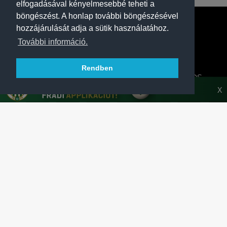
elfogadásával kényelmesebbé teheti a
böngészést. A honlap további böngészésével
hozzájárulását adja a sütik használatához.
További információ.
Rendben
A FERENCVÁROSI TORNA CLUB HIVATALOS
HONLAPJA
X
SAJTÓCENTER
KAPCSOLAT
IMPRESSZUM
MODERÁLÁSI ALAPELVEK
HONLAP ADATKEZELÉSI TÁJÉKOZTATÓ