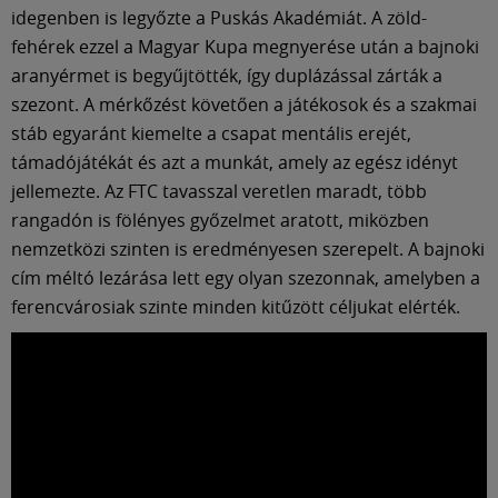
Múzeum
idegenben is legyőzte a Puskás Akadémiát. A zöld-
fehérek ezzel a Magyar Kupa megnyerése után a bajnoki
English
aranyérmet is begyűjtötték, így duplázással zárták a
szezont. A mérkőzést követően a játékosok és a szakmai
stáb egyaránt kiemelte a csapat mentális erejét,
támadójátékát és azt a munkát, amely az egész idényt
jellemezte. Az FTC tavasszal veretlen maradt, több
rangadón is fölényes győzelmet aratott, miközben
nemzetközi szinten is eredményesen szerepelt. A bajnoki
cím méltó lezárása lett egy olyan szezonnak, amelyben a
ferencvárosiak szinte minden kitűzött céljukat elérték.