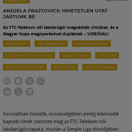
Labdarúgás
LABDARÚGÁS
ANDJELA FRAJTOVICS: HIHETETLEN UTAT
JÁRTUNK BE
Szakosztályok
Az FTC-Telekom női labdarúgói megvédték címüket, és a
Magyar Kupa megnyerésével dupláztak – VIDEÓVAL!
Meccscenter
FTC-TELEKOM
NŐI LABDARÚGÁS
ANDJELA FRAJTOVICS
KÖNCZEYNÉ FENYVESI EVELIN
ALBERT FLÓRIÁN
OTT ESZTER
Klub
JADYN GRACE EDWARDS
CSÁNYI DIÁNA
ZÁGONYI BARBARA
Szolgáltatások
Shop
Közösség
Sorozatban hetedik, összességében pedig kilencedik
bajnoki címét szerezte meg az FTC-Telekom női
labdarúgócsapata, miután a Simple Liga döntőjében