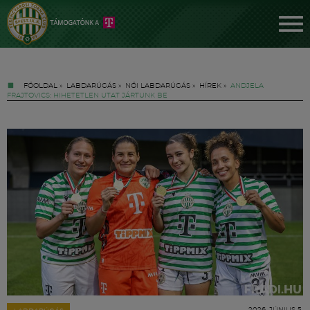
FŐOLDAL
»
LABDARÚGÁS
»
NŐI LABDARÚGÁS
»
HÍREK
»
ANDJELA
FRAJTOVICS: HIHETETLEN UTAT JÁRTUNK BE
Jegyek
FM YouTube +
Hírek
2026. JÚNIUS 5.