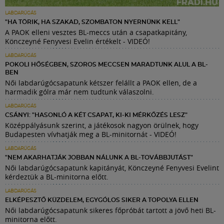
LABDARÚGÁS
"HA TÖRIK, HA SZAKAD, SZOMBATON NYERNÜNK KELL"
A PAOK elleni vesztes BL-meccs után a csapatkapitány,
Könczeyné Fenyvesi Evelin értékelt - VIDEÓ!
LABDARÚGÁS
POKOLI HŐSÉGBEN, SZOROS MECCSEN MARADTUNK ALUL A BL-
BEN
Női labdarúgócsapatunk kétszer felállt a PAOK ellen, de a
harmadik gólra már nem tudtunk válaszolni.
LABDARÚGÁS
CSÁNYI: "HASONLÓ A KÉT CSAPAT, KI-KI MÉRKŐZÉS LESZ"
Középpályásunk szerint, a játékosok nagyon örülnek, hogy
Budapesten vívhatják meg a BL-minitornát - VIDEÓ!
LABDARÚGÁS
"NEM AKARHATJÁK JOBBAN NÁLUNK A BL-TOVÁBBJUTÁST"
Női labdarúgócsapatunk kapitányát, Könczeyné Fenyvesi Evelint
kérdeztük a BL-minitorna előtt.
LABDARÚGÁS
ELKÉPESZTŐ KÜZDELEM, EGYGÓLOS SIKER A TOPOLYA ELLEN
Női labdarúgócsapatunk sikeres főpróbát tartott a jövő heti BL-
minitorna előtt.