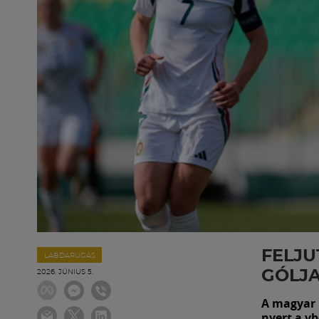
FELJU
LABDARÚGÁS
GÓLJA
2026. JÚNIUS 5.
A magyar 
nyert a vb