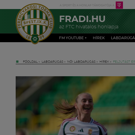
FRADI.HU
az FTC hivatalos honlapja
FM YOUTUBE +
HÍREK
LABDARÚGÁ
FŐOLDAL
»
LABDARÚGÁS
»
NŐI LABDARÚGÁS
»
HÍREK
»
FELJUTÁST É