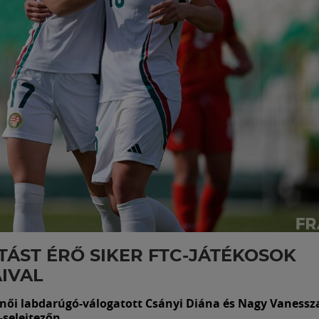
TÁST ÉRŐ SIKER FTC-JÁTÉKOSOK
IVAL
női labdarúgó-válogatott Csányi Diána és Nagy Vanessza
-selejtezőn.