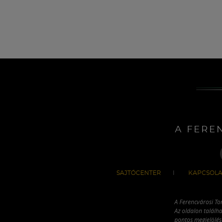
A FERE
SAJTÓCENTER
KAPCSOLA
A Ferencvárosi To
Az oldalon találha
pontos megjelölésé