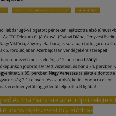
ÚGÁS
MAGYAR NŐI LABDARÚGÓ-VÁLOGATOTT
VB-SELEJTEZŐ
ői labdarúgó-válogatott pénteken lejátszotta első júniusi vb
t. Az FTC-Telekom öt játékosát (Csányi Diána, Fenyvesi Evelin
Nagy Viktória, Zágonyi Barbara) is soraiban tudó gárda a C di
ak 5. fordulójában Azerbajdzsán vendégeként szerepelt.
ban rendezett meccs elején, a 12. percben
Csányi
tóképünkön jobbra) szerzett vezetést, és bár a 74. percben 
gyenlített, a 85. percben
Nagy Vanessza
találata eldöntötte
yarország 2-1-re nyert, és az utolsó, keddi, Andorra elleni
ának eredményétől függetlenül feljutott a B-ligába!
jövő évi brazíliai vb-re az európai selejtező
 kétkörös rájátszással folytatódnak