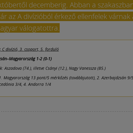
któbertől decemberig. Abban a szakaszba
ár az A divízióból érkező ellenfelek várnak 
agyar válogatottra.
C divízió, 3. csoport, 5. forduló
zsán–Magyarország 1-2 (0-1)
k:
Aszadova (74.), illetve Csányi (12.), Nagy Vanessza (85.)
. Magyarország 13 pont/5 mérkőzés (továbbjutott), 2. Azerbajdzsán 9/5
edónia 3/4, 4. Andorra 1/4