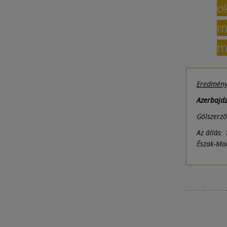
o
m
m
Eredmény, 
Azerbajd
Gólszerző
Az állás:
1
Észak-Mac