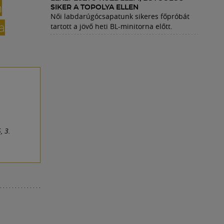
n
SIKER A TOPOLYA ELLEN
Női labdarúgócsapatunk sikeres főpróbát
a
tartott a jövő heti BL-minitorna előtt.
, 3.