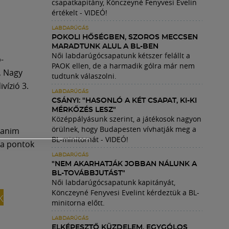
csapatkapitány, Könczeyné Fenyvesi Evelin
értékelt - VIDEÓ!
LABDARÚGÁS
POKOLI HŐSÉGBEN, SZOROS MECCSEN
MARADTUNK ALUL A BL-BEN
Női labdarúgócsapatunk kétszer felállt a
-
PAOK ellen, de a harmadik gólra már nem
, Nagy
tudtunk válaszolni.
vízió 3.
LABDARÚGÁS
CSÁNYI: "HASONLÓ A KÉT CSAPAT, KI-KI
MÉRKŐZÉS LESZ"
Középpályásunk szerint, a játékosok nagyon
örülnek, hogy Budapesten vívhatják meg a
Kanim
BL-minitornát - VIDEÓ!
 a pontok
LABDARÚGÁS
"NEM AKARHATJÁK JOBBAN NÁLUNK A
BL-TOVÁBBJUTÁST"
Női labdarúgócsapatunk kapitányát,
Könczeyné Fenyvesi Evelint kérdeztük a BL-
k
minitorna előtt.
LABDARÚGÁS
ELKÉPESZTŐ KÜZDELEM, EGYGÓLOS