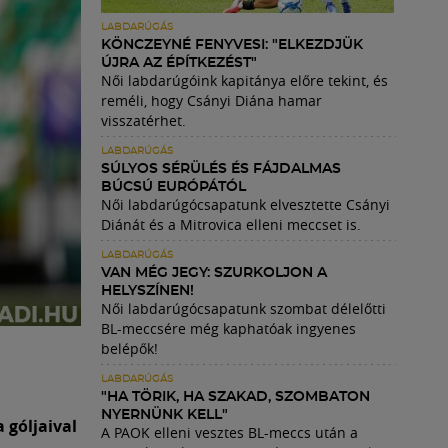
LABDARÚGÁS
KÖNCZEYNÉ FENYVESI: "ELKEZDJÜK
ÚJRA AZ ÉPÍTKEZÉST"
Női labdarúgóink kapitánya előre tekint, és
reméli, hogy Csányi Diána hamar
visszatérhet.
LABDARÚGÁS
SÚLYOS SÉRÜLÉS ÉS FÁJDALMAS
BÚCSÚ EURÓPÁTÓL
Női labdarúgócsapatunk elvesztette Csányi
Diánát és a Mitrovica elleni meccset is.
LABDARÚGÁS
VAN MÉG JEGY: SZURKOLJON A
HELYSZÍNEN!
Női labdarúgócsapatunk szombat délelőtti
BL-meccsére még kaphatóak ingyenes
belépők!
LABDARÚGÁS
"HA TÖRIK, HA SZAKAD, SZOMBATON
NYERNÜNK KELL"
 góljaival
A PAOK elleni vesztes BL-meccs után a