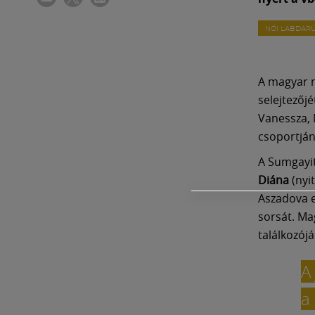
NŐI LABDAR
A magyar n
selejtezőjé
Vanessza, 
csoportján
A Sumgayit
Diána
(nyi
Aszadova e
sorsát. Mag
találkozój
A 
a