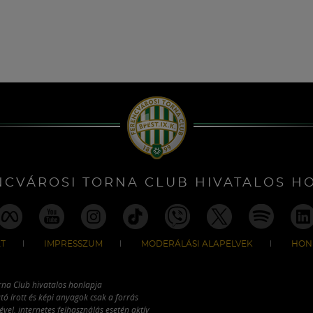
NCVÁROSI TORNA CLUB HIVATALOS H
T
IMPRESSZUM
MODERÁLÁSI ALAPELVEK
HON
rna Club hivatalos honlapja
tó írott és képi anyagok csak a forrás
vel, internetes felhasználás esetén aktív