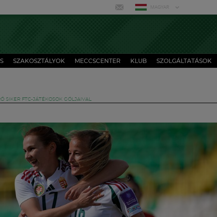
MAGYAR
S
SZAKOSZTÁLYOK
MECCSCENTER
KLUB
SZOLGÁLTATÁSOK
RŐ SIKER FTC-JÁTÉKOSOK GÓLJAIVAL