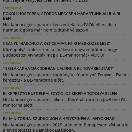
Könczeyné Fenyvesi Evelin értékelt - VIDEÓ!
LABDARÚGÁS
POKOLI HŐSÉGBEN, SZOROS MECCSEN MARADTUNK ALUL A BL-
BEN
Női labdarúgócsapatunk kétszer felállt a PAOK ellen, de a
harmadik gólra már nem tudtunk válaszolni.
LABDARÚGÁS
CSÁNYI: "HASONLÓ A KÉT CSAPAT, KI-KI MÉRKŐZÉS LESZ"
Középpályásunk szerint, a játékosok nagyon örülnek, hogy
Budapesten vívhatják meg a BL-minitornát - VIDEÓ!
LABDARÚGÁS
"NEM AKARHATJÁK JOBBAN NÁLUNK A BL-TOVÁBBJUTÁST"
Női labdarúgócsapatunk kapitányát, Könczeyné Fenyvesi Evelint
kérdeztük a BL-minitorna előtt.
LABDARÚGÁS
ELKÉPESZTŐ KÜZDELEM, EGYGÓLOS SIKER A TOPOLYA ELLEN
Női labdarúgócsapatunk sikeres főpróbát tartott a jövő heti BL-
minitorna előtt.
LABDARÚGÁS
BL-MINITORNA: SZURKOLJON A HELYSZÍNEN A LÁNYOKNAK!
Női labdarúgócsapatunk 2025 után idén Budapesten vívhatja ki
a továbbjutást a Bajnokok Ligájában.