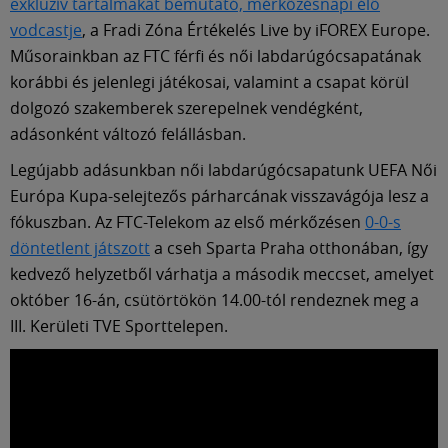
Múzeum
exkluzív tartalmakat bemutató, mérkőzésnapi élő
vodcastje
, a Fradi Zóna Értékelés Live by iFOREX Europe.
Műsorainkban az FTC férfi és női labdarúgócsapatának
English
korábbi és jelenlegi játékosai, valamint a csapat körül
dolgozó szakemberek szerepelnek vendégként,
adásonként változó felállásban.
Legújabb adásunkban női labdarúgócsapatunk UEFA Női
Európa Kupa-selejtezős párharcának visszavágója lesz a
fókuszban. Az FTC-Telekom az első mérkőzésen
0-0-s
döntetlent játszott
a cseh Sparta Praha otthonában, így
kedvező helyzetből várhatja a második meccset, amelyet
október 16-án, csütörtökön 14.00-tól rendeznek meg a
III. Kerületi TVE Sporttelepen.