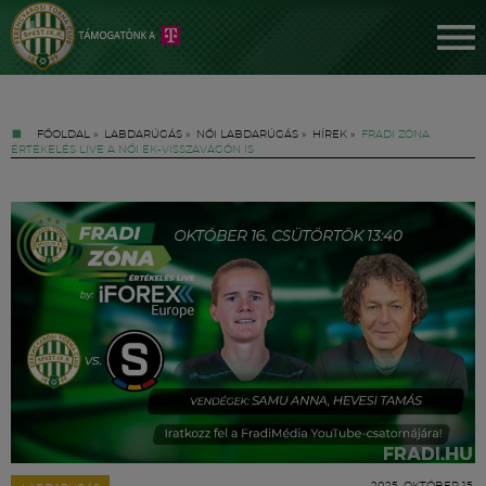
FŐOLDAL
»
LABDARÚGÁS
»
NŐI LABDARÚGÁS
»
HÍREK
»
FRADI ZÓNA
ÉRTÉKELÉS LIVE A NŐI EK-VISSZAVÁGÓN IS
Jegyek
FM YouTube +
Hírek
2025. OKTÓBER 15.