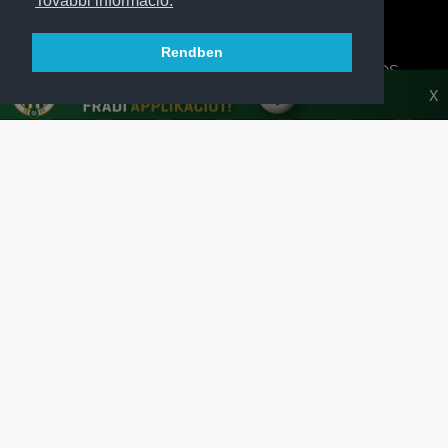
További információ.
Rendben
A FERENCVÁROSI TORNA CLUB HIVATALOS
HONLAPJA
X
SAJTÓCENTER
KAPCSOLAT
IMPRESSZUM
MODERÁLÁSI ALAPELVEK
HONLAP ADATKEZELÉSI TÁJÉKOZTATÓ
A Ferencvárosi Torna Club hivatalos honlapja