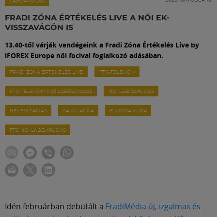
Labdarúgás
LABDARÚGÁS
FRADI ZÓNA ÉRTÉKELÉS LIVE A NŐI EK-
VISSZAVÁGÓN IS
Szakosztályok
13.40-től várják vendégeink a Fradi Zóna Értékelés Live by
iFOREX Europe női focival foglalkozó adásában.
Meccscenter
FRADI ZÓNA ÉRTÉKELÉS LIVE
FTC-TELEKOM
FTC-TELEKOM NŐI LABDARÚGÁS
NŐI LABDARÚGÁS
Klub
HEVESI TAMÁS
SAMU ANNA
EURÓPA KUPA
Szolgáltatások
FTC NŐI LABDARÚGÁS
Shop
Közösség
Idén februárban debütált a
FradiMédia új, izgalmas és