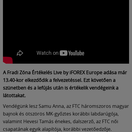
A Fradi Zóna Értékelés Live by iFOREX Europe adása már
13.40-kor elkezdődik a felvezetéssel. Ezt követően a
szünetben és a lefújás után is értékelik vendégeink a
látottakat.
Vendégünk lesz Samu Anna, az FTC háromszoros magyar
bajnok és ötszörös MK-győztes korábbi labdarúgója,
valamint Hevesi Tamás énekes, dalszerző, az FTC női
csapatának egyik alapítója, korábbi vezetőedzője.