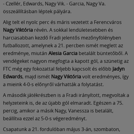
Múzeum
- Czellér, Edwards, Nagy Vik. - Garcia, Nagy Va.
összeállításban léptek pályára.
English
Alig telt el nyolc perc és máris vezetett a Ferencváros
Nagy Viktória
révén. A sokkal lendületesebben és
harciasabban kezdő Fradi jelentős mezőnyfölényben
futballozott, amelynek a 21. percben ismét meglett az
eredménye, miután
Alesia Garcia
betalált büntetőből. A
vendégeket nagyon megfogta a kapott gól, a szünetig az
FTC még egy fokozattal feljebb kapcsolt és előbb
Jadyn
Edwards
, majd ismét
Nagy Viktória
volt eredményes, így
a mieink 4-0-s előnyről várhatták a folytatást.
A második játékrészben is a Fradi irányított, megvoltak a
helyzeteink is, de az újabb gól elmaradt. Egészen a 75.
percig, amikor a másik Nagy, Vanessza is betalált,
beállítva ezzel az 5-0-s végeredményt.
Csapatunk a 21. fordulóban május 3-án, szombaton,