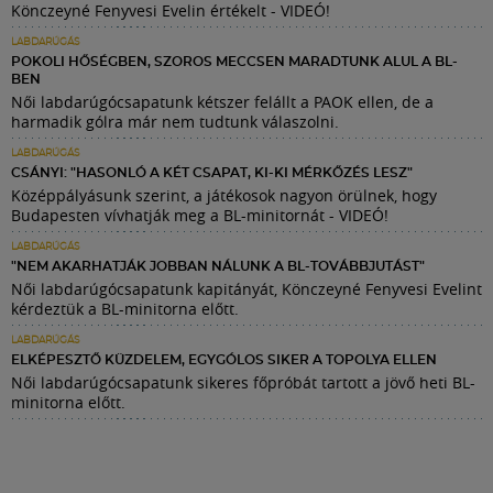
Könczeyné Fenyvesi Evelin értékelt - VIDEÓ!
LABDARÚGÁS
POKOLI HŐSÉGBEN, SZOROS MECCSEN MARADTUNK ALUL A BL-
BEN
Női labdarúgócsapatunk kétszer felállt a PAOK ellen, de a
harmadik gólra már nem tudtunk válaszolni.
LABDARÚGÁS
CSÁNYI: "HASONLÓ A KÉT CSAPAT, KI-KI MÉRKŐZÉS LESZ"
Középpályásunk szerint, a játékosok nagyon örülnek, hogy
Budapesten vívhatják meg a BL-minitornát - VIDEÓ!
LABDARÚGÁS
"NEM AKARHATJÁK JOBBAN NÁLUNK A BL-TOVÁBBJUTÁST"
Női labdarúgócsapatunk kapitányát, Könczeyné Fenyvesi Evelint
kérdeztük a BL-minitorna előtt.
LABDARÚGÁS
ELKÉPESZTŐ KÜZDELEM, EGYGÓLOS SIKER A TOPOLYA ELLEN
Női labdarúgócsapatunk sikeres főpróbát tartott a jövő heti BL-
minitorna előtt.