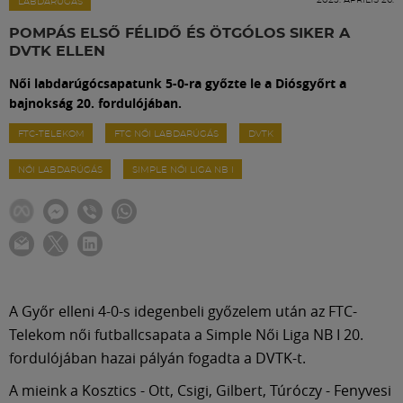
Labdarúgás
LABDARÚGÁS
POMPÁS ELSŐ FÉLIDŐ ÉS ÖTGÓLOS SIKER A
DVTK ELLEN
Szakosztályok
Női labdarúgócsapatunk 5-0-ra győzte le a Diósgyőrt a
bajnokság 20. fordulójában.
Meccscenter
FTC-TELEKOM
FTC NŐI LABDARÚGÁS
DVTK
NŐI LABDARÚGÁS
SIMPLE NŐI LIGA NB I
Klub
Szolgáltatások
Shop
A Győr elleni 4-0-s idegenbeli győzelem után az FTC-
Telekom női futballcsapata a Simple Női Liga NB I 20.
Közösség
fordulójában hazai pályán fogadta a DVTK-t.
A mieink a Kosztics - Ott, Csigi, Gilbert, Túróczy - Fenyvesi