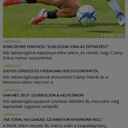
LABDARÚGÁS
KÖNCZEYNÉ FENYVESI: "ELKEZDJÜK ÚJRA AZ ÉPÍTKEZÉST"
Női labdarúgóink kapitánya előre tekint, és reméli, hogy Csányi
Diána hamar visszatérhet.
LABDARÚGÁS
SÚLYOS SÉRÜLÉS ÉS FÁJDALMAS BÚCSÚ EURÓPÁTÓL
Női labdarúgócsapatunk elvesztette Csányi Diánát és a
Mitrovica elleni meccset is.
LABDARÚGÁS
VAN MÉG JEGY: SZURKOLJON A HELYSZÍNEN!
Női labdarúgócsapatunk szombat délelőtti BL-meccsére még
kaphatóak ingyenes belépők!
LABDARÚGÁS
"HA TÖRIK, HA SZAKAD, SZOMBATON NYERNÜNK KELL"
A PAOK elleni vesztes BL-meccs után a csapatkapitány,