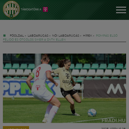
FŐOLDAL
»
LABDARÚGÁS
»
NŐI LABDARÚGÁS
»
HÍREK
»
POMPÁS ELSŐ
FÉLIDŐ ÉS ÖTGÓLOS SIKER A DVTK ELLEN
Jegyek
FM YouTube +
Hírek
2025. ÁPRILIS 26.