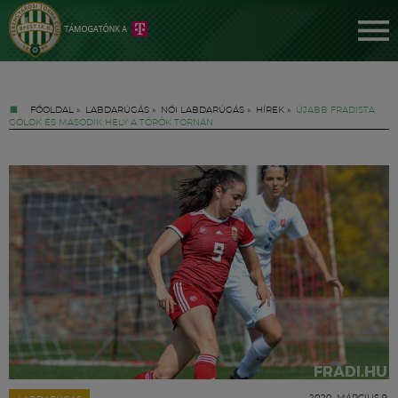
FŐOLDAL
»
LABDARÚGÁS
»
NŐI LABDARÚGÁS
»
HÍREK
»
ÚJABB FRADISTA
GÓLOK ÉS MÁSODIK HELY A TÖRÖK TORNÁN
Jegyek
FM YouTube +
Hírek
2020. MÁRCIUS 9.