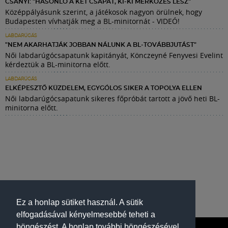
CSÁNYI: "HASONLÓ A KÉT CSAPAT, KI-KI MÉRKŐZÉS LESZ"
Középpályásunk szerint, a játékosok nagyon örülnek, hogy
Budapesten vívhatják meg a BL-minitornát - VIDEÓ!
LABDARÚGÁS
"NEM AKARHATJÁK JOBBAN NÁLUNK A BL-TOVÁBBJUTÁST"
Női labdarúgócsapatunk kapitányát, Könczeyné Fenyvesi Evelint
kérdeztük a BL-minitorna előtt.
LABDARÚGÁS
ELKÉPESZTŐ KÜZDELEM, EGYGÓLOS SIKER A TOPOLYA ELLEN
Női labdarúgócsapatunk sikeres főpróbát tartott a jövő heti BL-
minitorna előtt.
Ez a honlap sütiket használ. A sütik
elfogadásával kényelmesebbé teheti a
böngészést. A honlap további böngészésével