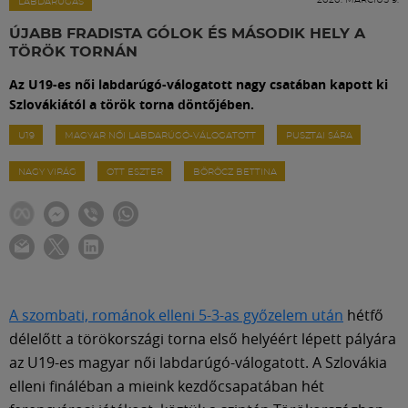
Labdarúgás
LABDARÚGÁS
ÚJABB FRADISTA GÓLOK ÉS MÁSODIK HELY A
TÖRÖK TORNÁN
Szakosztályok
Az U19-es női labdarúgó-válogatott nagy csatában kapott ki
Szlovákiától a török torna döntőjében.
Meccscenter
U19
MAGYAR NŐI LABDARÚGÓ-VÁLOGATOTT
PUSZTAI SÁRA
NAGY VIRÁG
OTT ESZTER
BÖRÖCZ BETTINA
Klub
Szolgáltatások
Shop
A szombati, románok elleni 5-3-as győzelem után
hétfő
délelőtt a törökországi torna első helyéért lépett pályára
Közösség
az U19-es magyar női labdarúgó-válogatott. A Szlovákia
elleni fináléban a mieink kezdőcsapatában hét