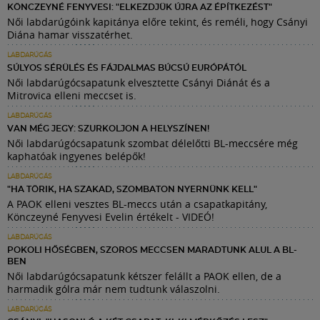
KÖNCZEYNÉ FENYVESI: "ELKEZDJÜK ÚJRA AZ ÉPÍTKEZÉST"
Női labdarúgóink kapitánya előre tekint, és reméli, hogy Csányi
Diána hamar visszatérhet.
LABDARÚGÁS
SÚLYOS SÉRÜLÉS ÉS FÁJDALMAS BÚCSÚ EURÓPÁTÓL
Női labdarúgócsapatunk elvesztette Csányi Diánát és a
Mitrovica elleni meccset is.
LABDARÚGÁS
VAN MÉG JEGY: SZURKOLJON A HELYSZÍNEN!
Női labdarúgócsapatunk szombat délelőtti BL-meccsére még
kaphatóak ingyenes belépők!
LABDARÚGÁS
"HA TÖRIK, HA SZAKAD, SZOMBATON NYERNÜNK KELL"
A PAOK elleni vesztes BL-meccs után a csapatkapitány,
Könczeyné Fenyvesi Evelin értékelt - VIDEÓ!
LABDARÚGÁS
POKOLI HŐSÉGBEN, SZOROS MECCSEN MARADTUNK ALUL A BL-
BEN
Női labdarúgócsapatunk kétszer felállt a PAOK ellen, de a
harmadik gólra már nem tudtunk válaszolni.
LABDARÚGÁS