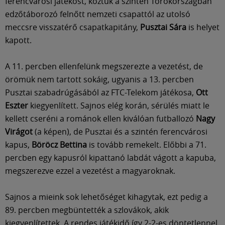
Múzeum
ferencvárosi játékost, köztük a szintén Törökországban
edzőtáborozó felnőtt nemzeti csapattól az utolsó
meccsre visszatérő csapatkapitány,
Pusztai Sára
is helyet
English
kapott.
A 11. percben ellenfelünk megszerezte a vezetést, de
örömük nem tartott sokáig, ugyanis a 13. percben
Pusztai szabadrúgásából az FTC-Telekom játékosa,
Ott
Eszter
kiegyenlített. Sajnos elég korán, sérülés miatt le
kellett cseréni a románok ellen kiválóan futballozó
Nagy
Virágot
(a képen), de Pusztai és a szintén ferencvárosi
kapus,
Böröcz Bettina
is tovább remekelt. Előbbi a 71.
percben egy kapusról kipattanó labdát vágott a kapuba,
megszerezve ezzel a vezetést a magyaroknak.
Sajnos a mieink sok lehetőséget kihagytak, ezt pedig a
89. percben megbüntették a szlovákok, akik
kiegyenlítettek. A rendes játékidő így 2-2-es döntetlennel