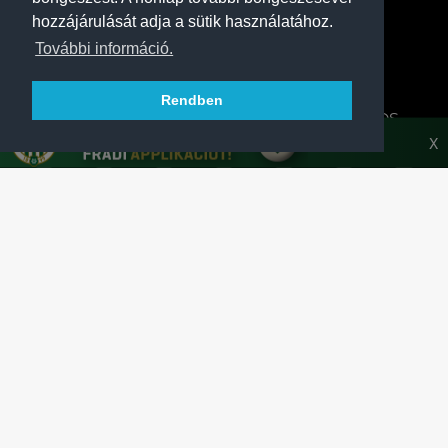
hozzájárulását adja a sütik használatához.
További információ.
Rendben
A FERENCVÁROSI TORNA CLUB HIVATALOS
HONLAPJA
X
SAJTÓCENTER
KAPCSOLAT
IMPRESSZUM
MODERÁLÁSI ALAPELVEK
HONLAP ADATKEZELÉSI TÁJÉKOZTATÓ