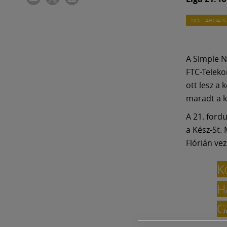
NŐI LABDAR
A Simple N
FTC-Teleko
ott lesz a
maradt a ké
A 21. ford
a Kész-St. 
Flórián ve
K
H
G