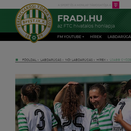
FRADI.HU
az FTC hivatalos honlapja
FM YOUTUBE +
HÍREK
LABDARÚGÁ
FŐOLDAL
»
LABDARÚGÁS
»
NŐI LABDARÚGÁS
»
HÍREK
»
ÚJABB GYŐZE