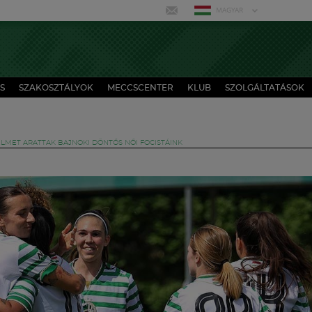
MAGYAR
S
SZAKOSZTÁLYOK
MECCSCENTER
KLUB
SZOLGÁLTATÁSOK
LMET ARATTAK BAJNOKI DÖNTŐS NŐI FOCISTÁINK