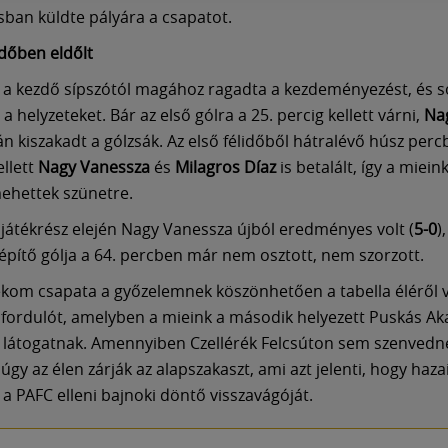
ásban küldte pályára a csapatot.
időben eldőlt
a kezdő sípszótól magához ragadta a kezdeményezést, és s
 a helyzeteket. Bár az első gólra a 25. percig kellett várni,
Nag
tán kiszakadt a gólzsák. Az első félidőből hátralévő húsz per
ellett
Nagy Vanessza
és
Milagros Díaz
is betalált, így a miein
ehettek szünetre.
játékrész elején Nagy Vanessza újból eredményes volt (
5-0
)
építő gólja a 64. percben már nem osztott, nem szorzott.
ekom csapata a győzelemnek köszönhetően a tabella éléről v
. fordulót, amelyben a mieink a második helyezett Puskás A
 látogatnak. Amennyiben Czellérék Felcsúton sem szenvedn
úgy az élen zárják az alapszakaszt, ami azt jelenti, hogy haza
 a PAFC elleni bajnoki döntő visszavágóját.