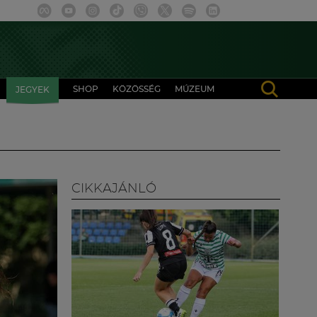
SHOP
KÖZÖSSÉG
MÚZEUM
JEGYEK
CIKKAJÁNLÓ