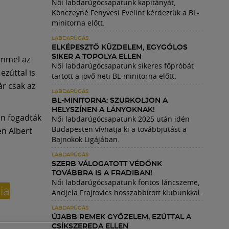
Női labdarúgócsapatunk kapitányát,
Könczeyné Fenyvesi Evelint kérdeztük a BL-
minitorna előtt.
LABDARÚGÁS
ELKÉPESZTŐ KÜZDELEM, EGYGÓLOS
SIKER A TOPOLYA ELLEN
emmel az
Női labdarúgócsapatunk sikeres főpróbát
ezúttal is
tartott a jövő heti BL-minitorna előtt.
ár csak az
LABDARÚGÁS
BL-MINITORNA: SZURKOLJON A
HELYSZÍNEN A LÁNYOKNAK!
an fogadták
Női labdarúgócsapatunk 2025 után idén
Budapesten vívhatja ki a továbbjutást a
en Albert
Bajnokok Ligájában.
LABDARÚGÁS
SZERB VÁLOGATOTT VÉDŐNK
TOVÁBBRA IS A FRADIBAN!
Női labdarúgócsapatunk fontos láncszeme,
ia
Andjela Frajtovics hosszabbított klubunkkal.
LABDARÚGÁS
ÚJABB REMEK GYŐZELEM, EZÚTTAL A
CSÍKSZEREDA ELLEN