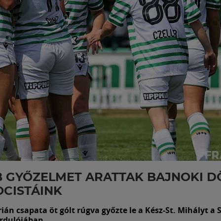
 GYŐZELMET ARATTAK BAJNOKI D
OCISTÁINK
rián csapata öt gólt rúgva győzte le a Kész-St. Mihályt a
ordulójában.