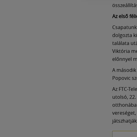
összeállít
Az első fél
Csapatunk 
dolgozta ki
találata u
Viktória m
előnnyel m
A második 
Popovic sz
Az FTC-Tel
utolsó, 22
otthonába
vereséget, 
játszhatják