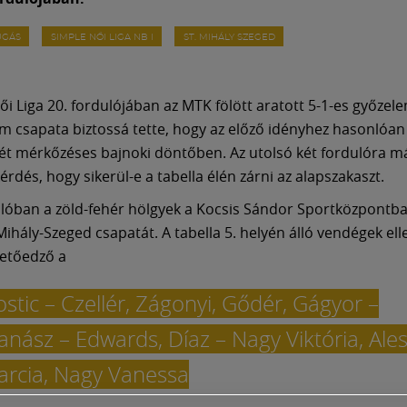
ÚGÁS
SIMPLE NŐI LIGA NB I
ST. MIHÁLY SZEGED
ői Liga 20. fordulójában az MTK fölött aratott 5-1-es győzel
m csapata biztossá tette, hogy az előző idényhez hasonlóan 
 két mérkőzéses bajnoki döntőben. Az utolsó két fordulóra m
rdés, hogy sikerül-e a tabella élén zárni az alapszakaszt.
ulóban a zöld-fehér hölgyek a Kocsis Sándor Sportközpontb
Mihály-Szeged csapatát. A tabella 5. helyén álló vendégek ell
zetőedző a
ostic – Czellér, Zágonyi, Gődér, Gágyor –
anász – Edwards, Díaz – Nagy Viktória, Ales
arcia, Nagy Vanessa