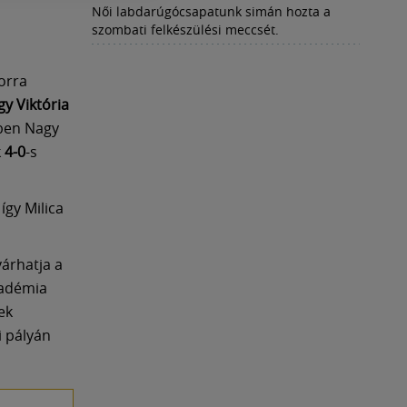
Női labdarúgócsapatunk simán hozta a
szombati felkészülési meccsét.
orra
y Viktória
cben Nagy
k
4-0
-s
, így Milica
árhatja a
kadémia
ek
i pályán