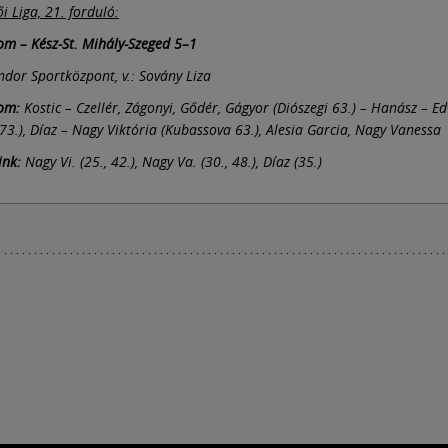
i Liga, 21. forduló:
om – Kész-St. Mihály-Szeged 5–1
ndor Sportközpont, v.: Sovány Liza
om:
Kostic – Czellér, Zágonyi, Gődér, Gágyor (Diószegi 63.) – Hanász – E
 73.), Díaz – Nagy Viktória (Kubassova 63.), Alesia Garcia, Nagy Vanessa
ink:
Nagy Vi. (25., 42.), Nagy Va. (30., 48.), Díaz (35.)