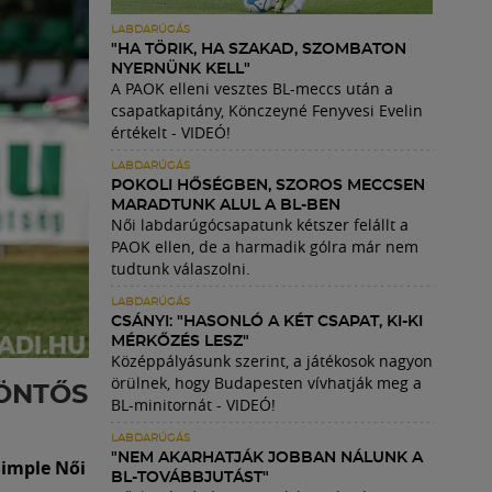
LABDARÚGÁS
"HA TÖRIK, HA SZAKAD, SZOMBATON
NYERNÜNK KELL"
A PAOK elleni vesztes BL-meccs után a
csapatkapitány, Könczeyné Fenyvesi Evelin
értékelt - VIDEÓ!
LABDARÚGÁS
POKOLI HŐSÉGBEN, SZOROS MECCSEN
MARADTUNK ALUL A BL-BEN
Női labdarúgócsapatunk kétszer felállt a
PAOK ellen, de a harmadik gólra már nem
tudtunk válaszolni.
LABDARÚGÁS
CSÁNYI: "HASONLÓ A KÉT CSAPAT, KI-KI
MÉRKŐZÉS LESZ"
Középpályásunk szerint, a játékosok nagyon
örülnek, hogy Budapesten vívhatják meg a
ÖNTŐS
BL-minitornát - VIDEÓ!
LABDARÚGÁS
"NEM AKARHATJÁK JOBBAN NÁLUNK A
 Simple Női
BL-TOVÁBBJUTÁST"