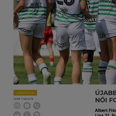
ÚJABB
LABDARÚGÁS
NŐI F
2026. MÁJUS 9.
Albert Fló
Liga 21. f