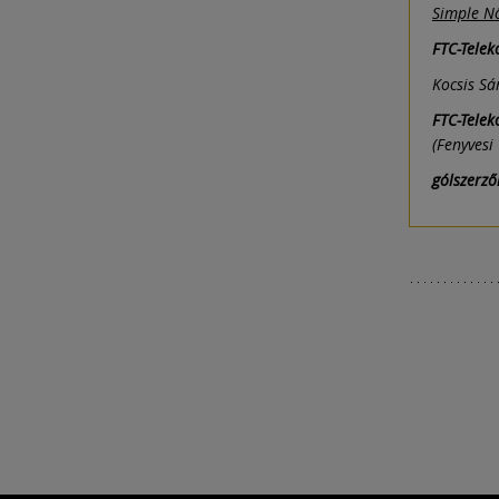
Simple Nő
FTC-Telek
Kocsis Sá
FTC-Telek
(Fenyvesi
gólszerző