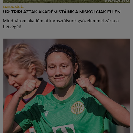
LABDARÚGÁS
UP: TRIPLÁZTAK AKADÉMISTÁINK A MISKOLCIAK ELLEN
Mindhárom akadémiai korosztályunk győzelemmel zárta a
hétvégét!