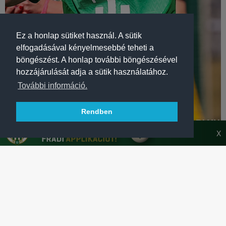
Ez a honlap sütiket használ. A sütik
elfogadásával kényelmesebbé teheti a
böngészést. A honlap további böngészésével
hozzájárulását adja a sütik használatához.
További információ.
Rendben
X
LABDARÚGÁS
UP: DUPLA SIKER A SZEGEDIEK ELLEN
Női utánpótlás csapataink folytatták remek sorozatukat, és
magabiztosan győztek a szegedi Szent Mihály ellen.
TÖBB