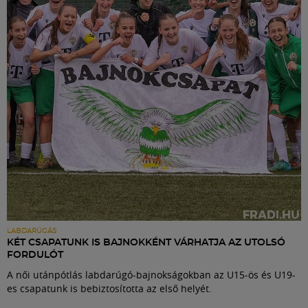
Labdarúgás
Szakosztályok
Meccscenter
Klub
Szolgáltatások
Shop
LABDARÚGÁS
KÉT CSAPATUNK IS BAJNOKKÉNT VÁRHATJA AZ UTOLSÓ
FORDULÓT
Közösség
A női utánpótlás labdarúgó-bajnokságokban az U15-ös és U19-
es csapatunk is bebiztosította az első helyét.