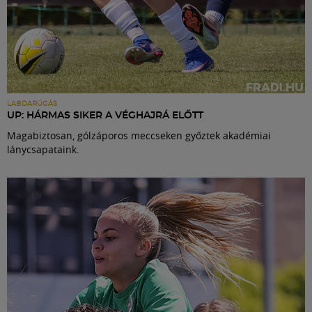
LABDARÚGÁS
UP: HÁRMAS SIKER A VÉGHAJRÁ ELŐTT
Magabiztosan, gólzáporos meccseken győztek akadémiai
lánycsapataink.