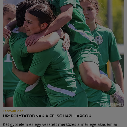
LABDARÚGÁS
UP: FOLYTATÓDNAK A FELSŐHÁZI HARCOK
Két győzelem és egy vesztett mérkőzés a mérlege akadémiai