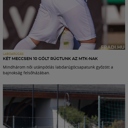
LABDARÚGÁS
KÉT MECCSEN 10 GÓLT RÚGTUNK AZ MTK-NAK
Mindhárom női utánpótlás labdarúgócsapatunk győzött a
bajnokság felsőházában.