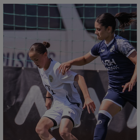
Múzeum
English