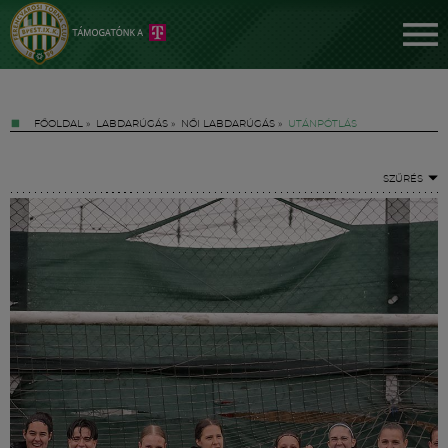
FŐOLDAL
»
LABDARÚGÁS
»
NŐI LABDARÚGÁS
»
UTÁNPÓTLÁS
SZŰRÉS
Jegyek
FM YouTube +
Hírek