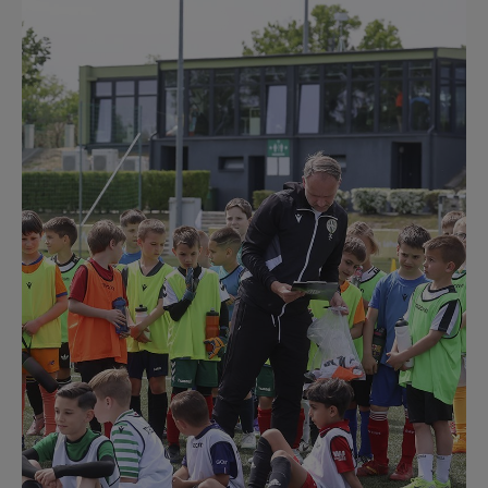
Múzeum
English