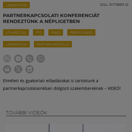
Labdarúgás
2024. OKTÓBER 22.
LABDARÚGÁS
PARTNERKAPCSOLATI KONFERENCIÁT
Szakosztályok
RENDEZTÜNK A NÉPLIGETBEN
UTÁNPÓTLÁS
FTC
FRADI
FERENCVÁROS
Meccscenter
LABDARÚGÁS
PARTNERKAPCSOLAT
Klub
Szolgáltatások
Elméleti és gyakorlati előadásokat is tartottunk a
partnerkapcsolatainkban dolgozó szakembereknek – VIDEÓ!
Shop
Közösség
TOVÁBBI VIDEÓK