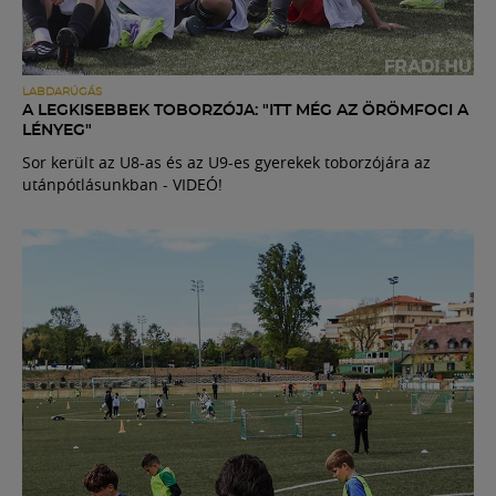
LABDARÚGÁS
A LEGKISEBBEK TOBORZÓJA: "ITT MÉG AZ ÖRÖMFOCI A
LÉNYEG"
Sor került az U8-as és az U9-es gyerekek toborzójára az
utánpótlásunkban - VIDEÓ!