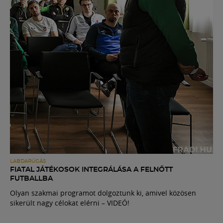
LABDARÚGÁS
FIATAL JÁTÉKOSOK INTEGRÁLÁSA A FELNŐTT
FUTBALLBA
Olyan szakmai programot dolgoztunk ki, amivel közösen
sikerült nagy célokat elérni – VIDEÓ!