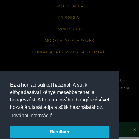
SAJTÓCENTER
KAPCSOLAT
IMPRESSZUM
MODERÁLÁSI ALAPELVEK
HONLAP ADATKEZELÉSI TÁJÉKOZTATÓ
A Ferencvárosi Torna Club hivatalos honlapja
Az oldalon található írott és képi anyagok csak a forrás pontos
Ez a honlap sütiket használ. A sütik
megjelölésével, internetes felhasználás esetén aktív hivatkozással
elfogadásával kényelmesebbé teheti a
használhatóak fel.
böngészést. A honlap további böngészésével
hozzájárulását adja a sütik használatához.
COPYRIGHT 2026
További információ.
X
Rendben