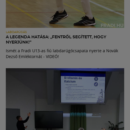
LABDARÚGÁS
A LEGENDA HATÁSA: „FENTRŐL SEGÍTETT, HOGY
NYERJÜNK!”
Ismét a Fradi U13-as fiú labdarúgócsapata nyerte a Novák
Dezső Emléktornát - VIDEÓ!