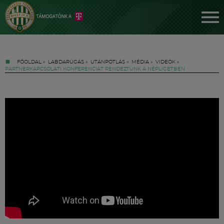
FŐOLDAL
»
LABDARÚGÁS
»
UTÁNPÓTLÁS
»
MÉDIA
»
VIDEÓK
»
PARTNERKAPCSOLATI KONFERENCIÁT RENDEZTÜNK A NÉPLIGETBEN
Jegyek
FM YouTube +
Hírek