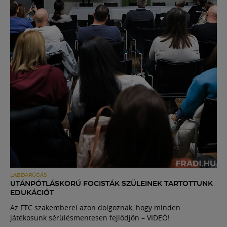
LABDARÚGÁS
UTÁNPÓTLÁSKORÚ FOCISTÁK SZÜLEINEK TARTOTTUNK
EDUKÁCIÓT
Az FTC szakemberei azon dolgoznak, hogy minden
játékosunk sérülésmentesen fejlődjön – VIDEÓ!