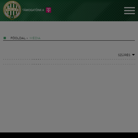
FŐOLDAL
»
MÉDIA
SZŰRÉS
Jegyek
FM YouTube +
Hírek