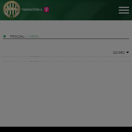
FŐOLDAL
»
MÉDIA
SZŰRÉS
Jegyek
FM YouTube +
Hírek