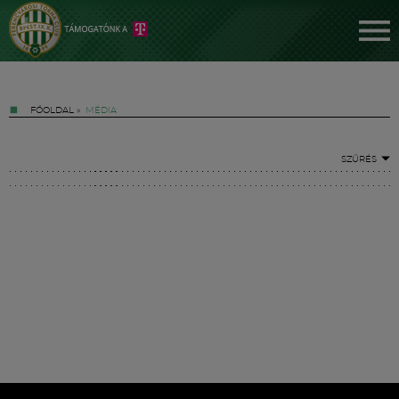
FŐOLDAL
»
MÉDIA
SZŰRÉS
Jegyek
FM YouTube +
Hírek