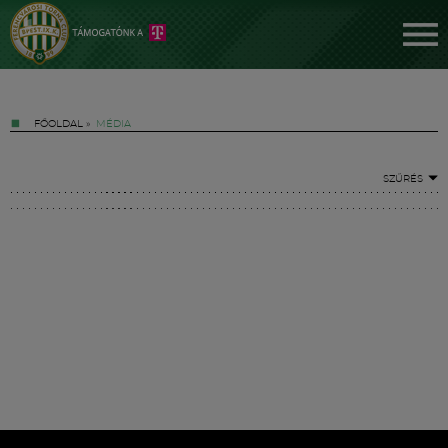
FŐOLDAL
»
MÉDIA
SZŰRÉS
Jegyek
FM YouTube +
Hírek