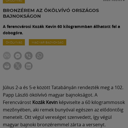
Labdarúgás
ÖKÖLVÍVÁS
BRONZÉREM AZ ÖKÖLVÍVÓ ORSZÁGOS
BAJNOKSÁGON
Szakosztályok
A ferencvárosi Kozák Kevin 60 kilogrammban állhatott fel a
dobogóra.
Meccscenter
ÖKÖLVÍVÁS
MAGYAR BAJNOKSÁG
Klub
Szolgáltatások
Július 2-a és 5-e között Tatabányán rendezték meg a 102.
Shop
Papp László ökölvívó magyar bajnokságot. A
Ferencvárost
Kozák Kevin
képviselte a 60 kilogrammosok
mezőnyében, aki remek bunyóval egészen az elődöntőig
Közösség
menetelt. Ott végül vereséget szenvedett, így végül
magyar bajnoki bronzéremmel zárta a versenyt.