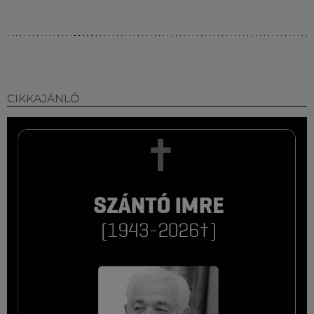
Múzeum
English
CIKKAJÁNLÓ