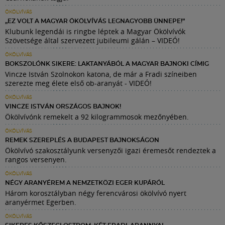
ÖKÖLVÍVÁS
„EZ VOLT A MAGYAR ÖKÖLVÍVÁS LEGNAGYOBB ÜNNEPE!”
Klubunk legendái is ringbe léptek a Magyar Ökölvívók
Szövetsége által szervezett jubileumi gálán – VIDEÓ!
ÖKÖLVÍVÁS
BOKSZOLÓNK SIKERE: LAKTANYÁBÓL A MAGYAR BAJNOKI CÍMIG
Vincze István Szolnokon katona, de már a Fradi színeiben
szerezte meg élete első ob-aranyát - VIDEÓ!
ÖKÖLVÍVÁS
VINCZE ISTVÁN ORSZÁGOS BAJNOK!
Ökölvívónk remekelt a 92 kilogrammosok mezőnyében.
ÖKÖLVÍVÁS
REMEK SZEREPLÉS A BUDAPEST BAJNOKSÁGON
Ökölvívó szakosztályunk versenyzői igazi éremesőt rendeztek a
rangos versenyen.
ÖKÖLVÍVÁS
NÉGY ARANYÉREM A NEMZETKÖZI EGER KUPÁRÓL
Három korosztályban négy ferencvárosi ökölvívó nyert
aranyérmet Egerben.
ÖKÖLVÍVÁS