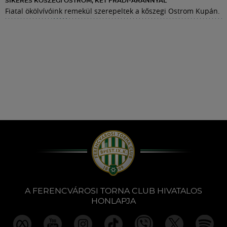
SIKERES KŐSZEGI OSTROM, KÉT FRADI-ARANNYAL
Fiatal ökölvívóink remekül szerepeltek a kőszegi Ostrom Kupán.
A FERENCVÁROSI TORNA CLUB HIVATALOS
HONLAPJA