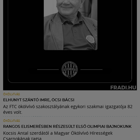
ÖKÖLVÍVÁS
ELHUNYT SZÁNTÓ IMRE, ÖCSI BÁCSI
Az FTC ökölvívó szakosztályának egykori szakmai igazgatója 82
éves volt.
ÖKÖLVÍVÁS
RANGOS ELISMERÉSBEN RÉSZESÜLT ELSŐ OLIMPIAI BAJNOKUNK
Kocsis Antal szerdától a Magyar Ökölvívó Hírességek
Csarnokának tagja.