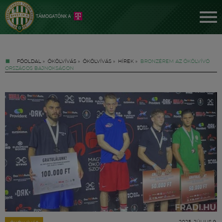
FŐOLDAL
»
ÖKÖLVÍVÁS
»
ÖKÖLVÍVÁS
»
HÍREK
»
BRONZÉREM AZ ÖKÖLVÍVÓ
ORSZÁGOS BAJNOKSÁGON
Jegyek
FM YouTube +
Hírek
2025. JÚLIUS 9.