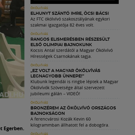
ÖKÖLVÍVÁS
ELHUNYT SZÁNTÓ IMRE, ÖCSI BÁCSI
Az FTC ökölvívó szakosztályának egykori
szakmai igazgatója 82 éves volt.
ÖKÖLVÍVÁS
RANGOS ELISMERÉSBEN RÉSZESÜLT
ELSŐ OLIMPIAI BAJNOKUNK
Kocsis Antal szerdától a Magyar Ökölvívó
Hírességek Csarnokának tagja.
ÖKÖLVÍVÁS
„EZ VOLT A MAGYAR ÖKÖLVÍVÁS
LEGNAGYOBB ÜNNEPE!”
Klubunk legendái is ringbe léptek a Magyar
Ökölvívók Szövetsége által szervezett
jubileumi gálán – VIDEÓ!
ÖKÖLVÍVÁS
BRONZÉREM AZ ÖKÖLVÍVÓ ORSZÁGOS
BAJNOKSÁGON
A ferencvárosi Kozák Kevin 60
kilogrammban állhatott fel a dobogóra.
t Egerben.
ÖKÖLVÍVÁS