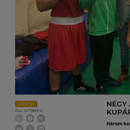
NÉGY 
ÖKÖLVÍVÁS
KUPÁ
2024. OKTÓBER 21.
Három kor