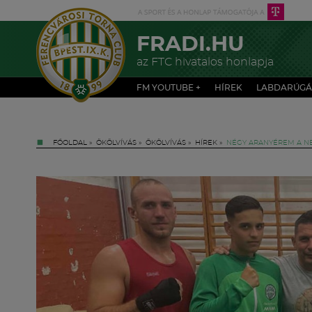
FRADI.HU
az FTC hivatalos honlapja
FM YOUTUBE +
HÍREK
LABDARÚGÁ
FŐOLDAL
»
ÖKÖLVÍVÁS
»
ÖKÖLVÍVÁS
»
HÍREK
»
NÉGY ARANYÉREM A N