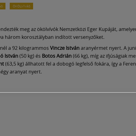
ÁS
ÖKÖLVÍVÁS
ndezték meg az ökölvívók Nemzetközi Eger Kupáját, amelye
ya három korosztályban indított versenyzőket.
knél a 92 kilogrammos
Vincze István
aranyérmet nyert. A jun
ó István
(50 kg) és
Botos Adrián
(66 kg), míg az ifjúságiak 
nt
(63,5 kg) állhatott fel a dobogó legfelső fokára, így a Fere
égy aranyat nyert.