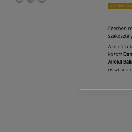
FTC ÖKÖLVÍV
Egerben re
szakosztál
A felnőtte
között
Dan
Alföldi Báli
összesen n