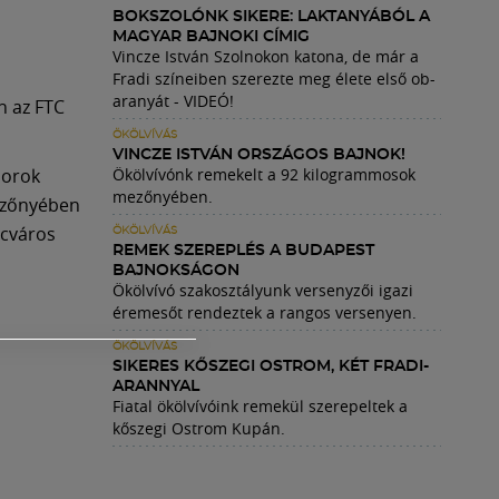
BOKSZOLÓNK SIKERE: LAKTANYÁBÓL A
MAGYAR BAJNOKI CÍMIG
Vincze István Szolnokon katona, de már a
Fradi színeiben szerezte meg élete első ob-
aranyát - VIDEÓ!
n az FTC
ÖKÖLVÍVÁS
VINCZE ISTVÁN ORSZÁGOS BAJNOK!
iorok
Ökölvívónk remekelt a 92 kilogrammosok
mezőnyében.
mezőnyében
ncváros
ÖKÖLVÍVÁS
REMEK SZEREPLÉS A BUDAPEST
BAJNOKSÁGON
Ökölvívó szakosztályunk versenyzői igazi
éremesőt rendeztek a rangos versenyen.
ÖKÖLVÍVÁS
SIKERES KŐSZEGI OSTROM, KÉT FRADI-
ARANNYAL
Fiatal ökölvívóink remekül szerepeltek a
kőszegi Ostrom Kupán.