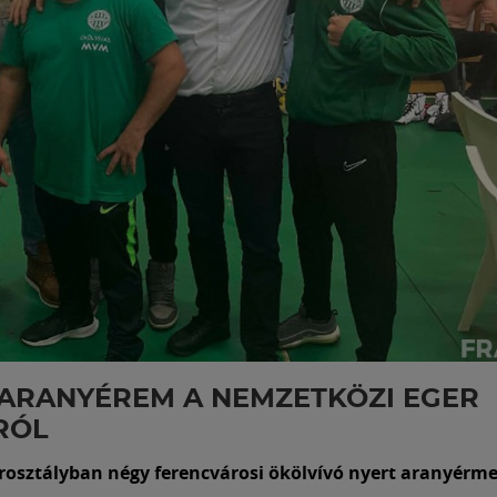
ARANYÉREM A NEMZETKÖZI EGER
RÓL
osztályban négy ferencvárosi ökölvívó nyert aranyérme