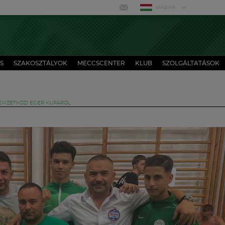
MAGYAR
S
SZAKOSZTÁLYOK
MECCSCENTER
KLUB
SZOLGÁLTATÁSOK
EMZETKÖZI EGER KUPÁRÓL