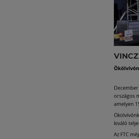
VINCZ
Ökölvívón
December 1
országos 
amelyen 15
Ökölvívónk
kiváló telj
Az FTC még