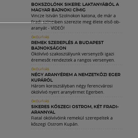
BOKSZOLÓNK SIKERE: LAKTANYÁBÓL A
MAGYAR BAJNOKI CÍMIG
Vincze István Szolnokon katona, de már a
Fradi színeiben szerezte meg élete első ob-
aranyát - VIDEÓ!
ÖKÖLVÍVÁS
REMEK SZEREPLÉS A BUDAPEST
BAJNOKSÁGON
Ökölvívó szakosztályunk versenyzői igazi
éremesőt rendeztek a rangos versenyen.
ÖKÖLVÍVÁS
NÉGY ARANYÉREM A NEMZETKÖZI EGER
KUPÁRÓL
Három korosztályban négy ferencvárosi
ökölvívó nyert aranyérmet Egerben.
ÖKÖLVÍVÁS
SIKERES KŐSZEGI OSTROM, KÉT FRADI-
ARANNYAL
Fiatal ökölvívóink remekül szerepeltek a
kőszegi Ostrom Kupán.