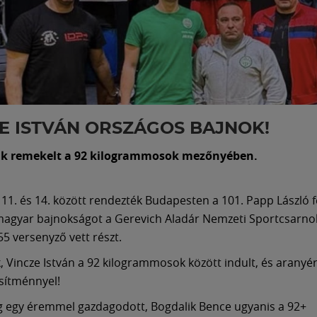
E ISTVÁN ORSZÁGOS BAJNOK!
k remekelt a 92 kilogrammosok mezőnyében.
1. és 14. között rendezték Budapesten a 101. Papp László f
magyar bajnokságot a Gerevich Aladár Nemzeti Sportcsarno
5 versenyző vett részt.
, Vincze István a 92 kilogrammosok között indult, és aranyé
esítménnyel!
 egy éremmel gazdagodott, Bogdalik Bence ugyanis a 92+