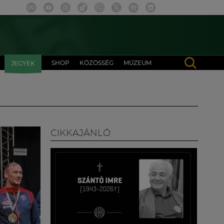
SHOP
KÖZÖSSÉG
MÚZEUM
JEGYEK
CIKKAJÁNLÓ