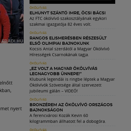
ÖKÖLVÍVÁS
ELHUNYT SZÁNTÓ IMRE, ÖCSI BÁCSI
Az FTC ökölvívó szakosztályának egykori
szakmai igazgatója 82 éves volt.
ÖKÖLVÍVÁS
RANGOS ELISMERÉSBEN RÉSZESÜLT
ELSŐ OLIMPIAI BAJNOKUNK
Kocsis Antal szerdától a Magyar Ökölvívó
Hírességek Csarnokának tagja.
ÖKÖLVÍVÁS
„EZ VOLT A MAGYAR ÖKÖLVÍVÁS
LEGNAGYOBB ÜNNEPE!”
Klubunk legendái is ringbe léptek a Magyar
elnőtt
Ökölvívók Szövetsége által szervezett
kban,
jubileumi gálán – VIDEÓ!
ÖKÖLVÍVÁS
BRONZÉREM AZ ÖKÖLVÍVÓ ORSZÁGOS
rmet nyert
BAJNOKSÁGON
A ferencvárosi Kozák Kevin 60
kilogrammban állhatott fel a dobogóra.
ÖKÖLVÍVÁS