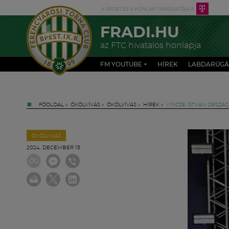
FRADI.HU
az FTC hivatalos honlapja
FM YOUTUBE +
HÍREK
LABDARÚGÁ
FŐOLDAL
»
ÖKÖLVÍVÁS
»
ÖKÖLVÍVÁS
»
HÍREK
»
VINCZE ISTVÁN ORSZÁ
ÖKÖLVÍVÁS
2024. DECEMBER 15.