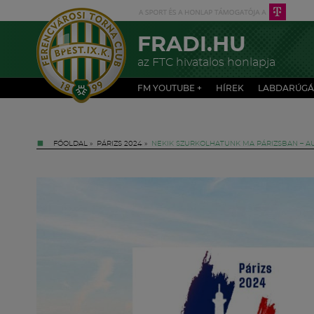
FRADI.HU
az FTC hivatalos honlapja
FM YOUTUBE +
HÍREK
LABDARÚGÁ
FŐOLDAL
»
PÁRIZS 2024
»
NEKIK SZURKOLHATUNK MA PÁRIZSBAN – AU