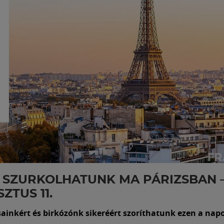
 SZURKOLHATUNK MA PÁRIZSBAN 
ZTUS 11.
sainkért és birkózónk sikeréért szoríthatunk ezen a nap