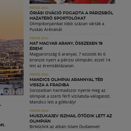
PÁRIZS 2024
ÓRIÁSI OVÁCIÓ FOGADTA A PÁRIZSBÓL
HAZATÉRŐ SPORTOLÓKAT
Olimpikonjainkat több százan várták a
Puskás Arénánál.
PÁRIZS 2024
HAT MAGYAR ARANY, ÖSSZESEN 19
ÉREM!
Magyarország 6 aranyat, 7 ezüstöt és 6
bronzot nyert a párizsi olimpián, ezzel 14.
lett az éremtáblázaton.
PÁRIZS 2024
MANDICS OLIMPIAI ARANNYAL TÉR
VISSZA A FRADIBA
Sorozatban harmadszor nyerte meg az
olimpiát a szerb férfi vízilabda-válogatott.
Mandics lett a gólkirály!
–
PÁRIZS 2024
MUSZUKAJEV ISZMAIL ÖTÖDIK LETT AZ
OLIMPIÁN
on.
Birkózónk az albán Islam Dudaevvel