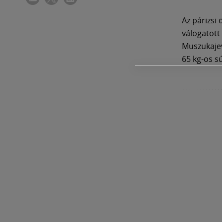
Az párizsi 
válogatott
Muszukajev
65 kg-os s