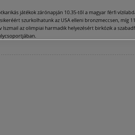
ötkarikás játékok zárónapján 10.35-től a magyar férfi vízilabd
 sikeréért szurkolhatunk az USA elleni bronzmeccsen, míg 11
 Iszmail az olimpiai harmadik helyezésért birkózik a szaba
úlycsoportjában.