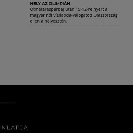
HELY AZ OLIMPIÁN
Ötméterespárbaj után 15-12-re nyert a
magyar női vízilabda-válogatott Olaszország
ellen a helyosztón.
ONLAPJA