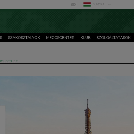
MAGYAR
S
SZAKOSZTÁLYOK
MECCSCENTER
KLUB
SZOLGÁLTATÁSOK
GUSZTUS 11.