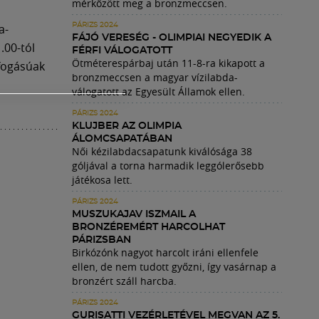
mérkőzött meg a bronzmeccsen.
a-
PÁRIZS 2024
FÁJÓ VERESÉG - OLIMPIAI NEGYEDIK A
.00-tól
FÉRFI VÁLOGATOTT
Ötméterespárbaj után 11-8-ra kikapott a
dfogásúak
bronzmeccsen a magyar vízilabda-
válogatott az Egyesült Államok ellen.
PÁRIZS 2024
KLUJBER AZ OLIMPIA
ÁLOMCSAPATÁBAN
Női kézilabdacsapatunk kiválósága 38
góljával a torna harmadik leggólerősebb
játékosa lett.
PÁRIZS 2024
MUSZUKAJAV ISZMAIL A
BRONZÉREMÉRT HARCOLHAT
PÁRIZSBAN
Birkózónk nagyot harcolt iráni ellenfele
ellen, de nem tudott győzni, így vasárnap a
bronzért száll harcba.
PÁRIZS 2024
GURISATTI VEZÉRLETÉVEL MEGVAN AZ 5.