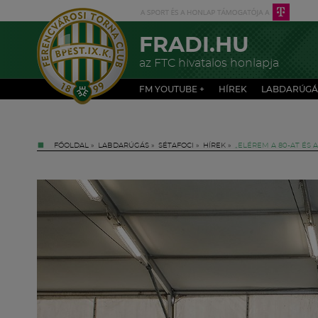
FRADI.HU
az FTC hivatalos honlapja
FM YOUTUBE +
HÍREK
LABDARÚGÁ
FŐOLDAL
»
LABDARÚGÁS
»
SÉTAFOCI
»
HÍREK
»
„ELÉREM A 80-AT ÉS