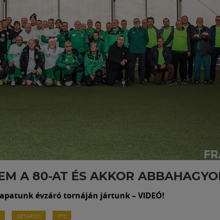
EM A 80-AT ÉS AKKOR ABBAHAGYO
sapatunk évzáró tornáján jártunk – VIDEÓ!
S
SÉTAFOCI
FTC