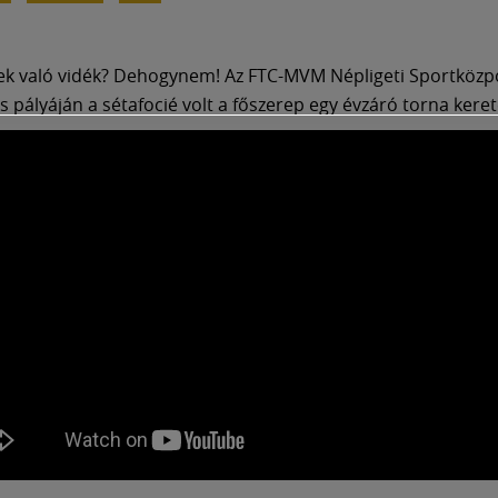
k való vidék? Dehogynem! Az FTC-MVM Népligeti Sportközp
as pályáján a sétafocié volt a főszerep egy évzáró torna kere