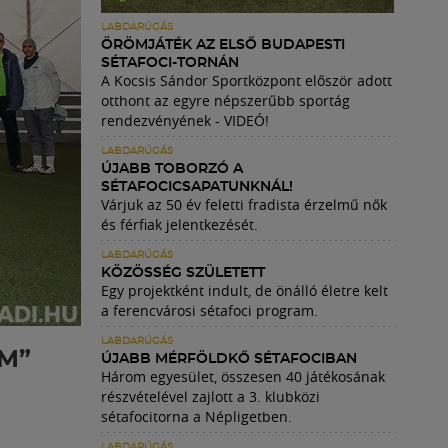
LABDARÚGÁS
ÖRÖMJÁTÉK AZ ELSŐ BUDAPESTI
SÉTAFOCI-TORNÁN
A Kocsis Sándor Sportközpont először adott
otthont az egyre népszerűbb sportág
rendezvényének - VIDEÓ!
LABDARÚGÁS
ÚJABB TOBORZÓ A
SÉTAFOCICSAPATUNKNÁL!
Várjuk az 50 év feletti fradista érzelmű nők
és férfiak jelentkezését.
LABDARÚGÁS
KÖZÖSSÉG SZÜLETETT
Egy projektként indult, de önálló életre kelt
a ferencvárosi sétafoci program.
LABDARÚGÁS
M”
ÚJABB MÉRFÖLDKŐ SÉTAFOCIBAN
Három egyesület, összesen 40 játékosának
részvételével zajlott a 3. klubközi
sétafocitorna a Népligetben.
LABDARÚGÁS