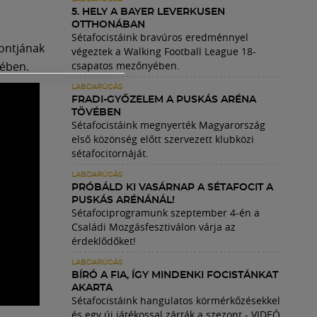
5. HELY A BAYER LEVERKUSEN
OTTHONÁBAN
Sétafocistáink bravúros eredménnyel
ontjának
végeztek a Walking Football League 18-
tében.
csapatos mezőnyében.
LABDARÚGÁS
FRADI-GYŐZELEM A PUSKÁS ARÉNA
TÖVÉBEN
Sétafocistáink megnyerték Magyarország
első közönség előtt szervezett klubközi
sétafocitornáját.
LABDARÚGÁS
PRÓBÁLD KI VASÁRNAP A SÉTAFOCIT A
PUSKÁS ARÉNÁNÁL!
Sétafociprogramunk szeptember 4-én a
Családi Mozgásfesztiválon várja az
érdeklődőket!
LABDARÚGÁS
BÍRÓ A FIA, ÍGY MINDENKI FOCISTÁNKAT
AKARTA
Sétafocistáink hangulatos körmérkőzésekkel
és egy új játékossal zárták a szezont - VIDEÓ