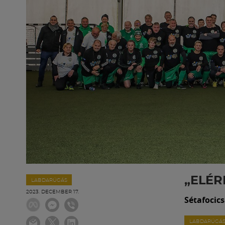
„ELÉR
LABDARÚGÁS
2023. DECEMBER 17.
Sétafocic
LABDARÚGÁ