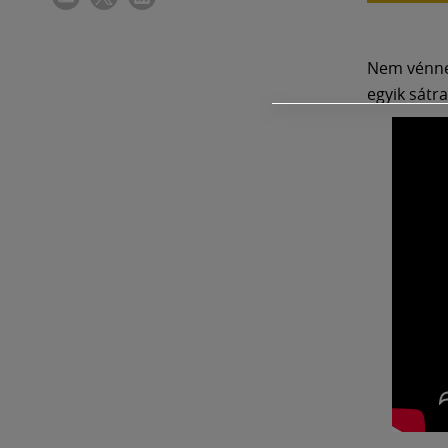
Nem vénne
egyik sátr