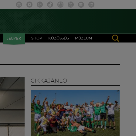
SHOP
KÖZÖSSÉG
MÚZEUM
JEGYEK
CIKKAJÁNLÓ