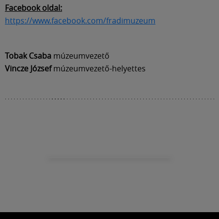
Labdarúgás
Facebook oldal:
https://www.facebook.com/fradimuzeum
Szakosztályok
Tobak Csaba
múzeumvezető
Meccscenter
Vincze József
múzeumvezető-helyettes
Klub
Szolgáltatások
Shop
Közösség