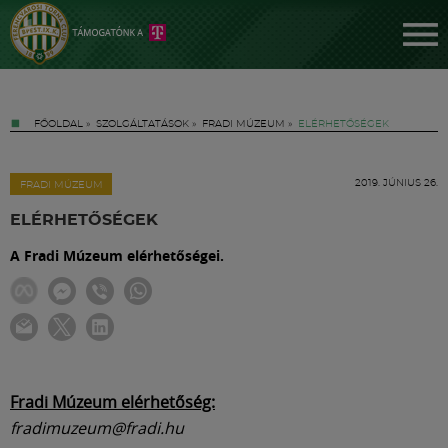
FŐOLDAL
»
SZOLGÁLTATÁSOK
»
FRADI MÚZEUM
»
ELÉRHETŐSÉGEK
2019. JÚNIUS 26.
FRADI MÚZEUM
ELÉRHETŐSÉGEK
A Fradi Múzeum elérhetőségei.
Jegyek
FM YouTube +
Hírek
Fradi Múzeum elérhetőség:
fradimuzeum@fradi.hu