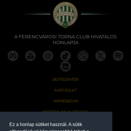
Múzeum
English
A FERENCVÁROSI TORNA CLUB HIVATALOS
HONLAPJA
SAJTÓCENTER
KAPCSOLAT
IMPRESSZUM
MODERÁLÁSI ALAPELVEK
HONLAP ADATKEZELÉSI TÁJÉKOZTATÓ
Ez a honlap sütiket használ. A sütik