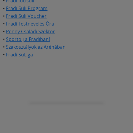
•
Fradi focisuli
Labdarúgás
•
Fradi Suli Program
•
Fradi Suli Voucher
Szakosztályok
•
Fradi Testnevelés Óra
•
Penny Családi Szektor
•
Sportolj a Fradiban!
Meccscenter
•
Szakosztályok az Arénában
•
Fradi SuLiga
Klub
Szolgáltatások
Shop
Közösség