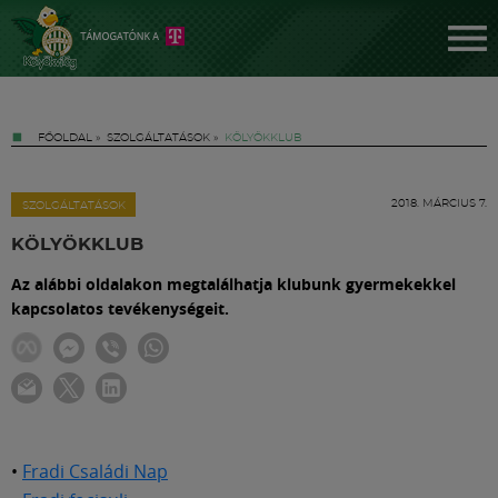
FŐOLDAL
»
SZOLGÁLTATÁSOK
»
KÖLYÖKKLUB
2018. MÁRCIUS 7.
SZOLGÁLTATÁSOK
KÖLYÖKKLUB
Az alábbi oldalakon megtalálhatja klubunk gyermekekkel
Jegyek
kapcsolatos tevékenységeit.
FM YouTube +
Hírek
•
Fradi Családi Nap