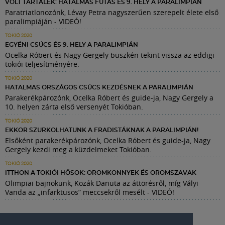
VOLT TARTALÉK: HATALMAS FUTÁS ÉS 9. HELY A PARALIMPIÁN
Paratriatlonozónk, Lévay Petra nagyszerűen szerepelt élete első
paralimpiáján - VIDEÓ!
TOKIÓ 2020
EGYÉNI CSÚCS ÉS 9. HELY A PARALIMPIÁN
Ocelka Róbert és Nagy Gergely büszkén tekint vissza az eddigi
tokiói teljesítményére.
TOKIÓ 2020
HATALMAS ORSZÁGOS CSÚCS KEZDÉSNEK A PARALIMPIÁN
Parakerékpározónk, Ocelka Róbert és guide-ja, Nagy Gergely a
10. helyen zárta első versenyét Tokióban.
TOKIÓ 2020
EKKOR SZURKOLHATUNK A FRADISTÁKNAK A PARALIMPIÁN!
Elsőként parakerékpározónk, Ocelka Róbert és guide-ja, Nagy
Gergely kezdi meg a küzdelmeket Tokióban.
TOKIÓ 2020
ITTHON A TOKIÓI HŐSÖK: ÖRÖMKÖNNYEK ÉS ÖRÖMSZAVAK
Olimpiai bajnokunk, Kozák Danuta az áttörésről, míg Vályi
Vanda az „infarktusos” meccsekről mesélt - VIDEÓ!