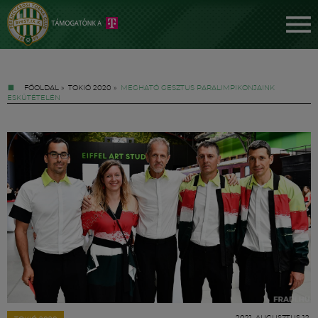
FŐOLDAL
»
TOKIÓ 2020
»
MEGHATÓ GESZTUS PARALIMPIKONJAINK
ESKÜTÉTELÉN
Jegyek
FM YouTube +
Hírek
2021. AUGUSZTUS 12.