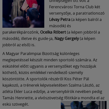
Múzeum
ünnepségen ott volt a
Ferencvárosi Torna Club két
versenyzője, a paratriatlonozó
English
Lévay Petra
(a képen balról a
második) és
parakerékpározónk,
Ocelka Róbert
(a képen jobbról a
második), illetve és guide-ja,
Nagy Gergely
(a képen
jobbról az első) is.
A Magyar Paralimpiai Bizottság különleges
meglepetéssel készült minden sportoló számára. Az
eskütétel előtt ugyanis a versenyzőket egy hozzájuk
köthető, közös emlékkel rendelkező személy
köszöntötte. A sportolók részéről Kiss Péter Pál
kajakozó, a trénerek képviseletében Szalma László, az
atléta Ekler Luca edzője, a versenybírók nevében pedig
Tamás Henriette, a vívószövetség főtitkára mondta el az
eskü szövegét.