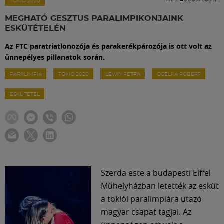
Labdarúgás
TOKIÓ 2020
MEGHATÓ GESZTUS PARALIMPIKONJAINK
ESKÜTÉTELÉN
Szakosztályok
Az FTC paratriatlonozója és parakerékpározója is ott volt az
ünnepélyes pillanatok során.
Meccscenter
PARALIMPIA
TOKIÓ 2020
LÉVAY PETRA
OCELKA RÓBERT
ESKÜTÉTEL
Klub
Szolgáltatások
Shop
Szerda este a budapesti Eiffel
Műhelyházban letették az esküt
Közösség
a tokiói paralimpiára utazó
magyar csapat tagjai. Az