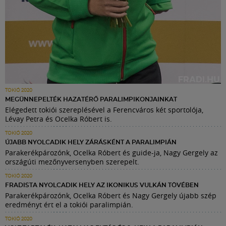
TOKIÓ 2020
MEGÜNNEPELTÉK HAZATÉRŐ PARALIMPIKONJAINKAT
Elégedett tokiói szereplésével a Ferencváros két sportolója,
Lévay Petra és Ocelka Róbert is.
TOKIÓ 2020
ÚJABB NYOLCADIK HELY ZÁRÁSKÉNT A PARALIMPIÁN
Parakerékpározónk, Ocelka Róbert és guide-ja, Nagy Gergely az
országúti mezőnyversenyben szerepelt.
TOKIÓ 2020
FRADISTA NYOLCADIK HELY AZ IKONIKUS VULKÁN TÖVÉBEN
Parakerékpározónk, Ocelka Róbert és Nagy Gergely újabb szép
eredményt ért el a tokiói paralimpián.
TOKIÓ 2020