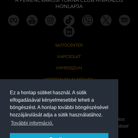
A FERENCVÁROSI TORNA CLUB HIVATALOS
HONLAPJA
SAJTÓCENTER
KAPCSOLAT
IMPRESSZUM
MODERÁLÁSI ALAPELVEK
HONLAP ADATKEZELÉSI TÁJÉKOZTATÓ
Ez a honlap sütiket használ. A sütik
elfogadásával kényelmesebbé teheti a
böngészést. A honlap további böngészésével
A Ferencvárosi Torna Club hivatalos honlapja
hozzájárulását adja a sütik használatához.
Az oldalon található írott és képi anyagok csak a forrás pontos
További információ.
megjelölésével, internetes felhasználás esetén aktív hivatkozással
használhatóak fel.