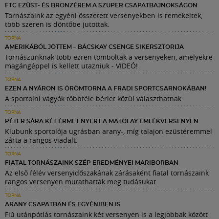
FTC EZÜST- ÉS BRONZÉREM A SZUPER CSAPATBAJNOKSÁGON
Tornászaink az egyéni összetett versenyekben is remekeltek,
több szeren is döntőbe jutottak.
TORNA
AMERIKÁBÓL JÖTTEM – BÁCSKAY CSENGE SIKERSZTORIJA
Tornászunknak több ezren tomboltak a versenyeken, amelyekre
magángéppel is kellett utazniuk - VIDEÓ!
TORNA
EZEN A NYÁRON IS ÖRÖMTORNA A FRADI SPORTCSARNOKÁBAN!
A sportolni vágyók többféle bérlet közül választhatnak.
TORNA
PÉTER SÁRA KÉT ÉRMET NYERT A MATOLAY EMLÉKVERSENYEN
Klubunk sportolója ugrásban arany-, míg talajon ezüstéremmel
zárta a rangos viadalt.
TORNA
FIATAL TORNÁSZAINK SZÉP EREDMÉNYEI MARIBORBAN
Az első félév versenyidőszakának zárásaként fiatal tornászaink
rangos versenyen mutathatták meg tudásukat.
TORNA
ARANY CSAPATBAN ÉS EGYÉNIBEN IS
Fiú utánpótlás tornászaink két versenyen is a legjobbak között