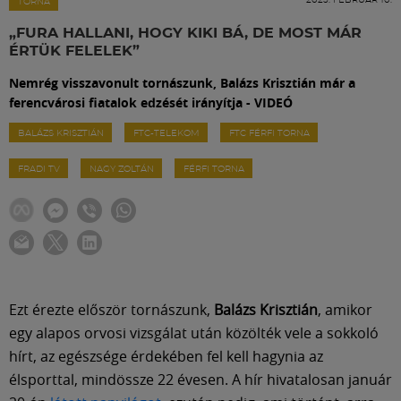
Labdarúgás
TORNA
„FURA HALLANI, HOGY KIKI BÁ, DE MOST MÁR
ÉRTÜK FELELEK”
Szakosztályok
Nemrég visszavonult tornászunk, Balázs Krisztián már a
ferencvárosi fiatalok edzését irányítja - VIDEÓ
Meccscenter
BALÁZS KRISZTIÁN
FTC-TELEKOM
FTC FÉRFI TORNA
FRADI TV
NAGY ZOLTÁN
FÉRFI TORNA
Klub
Szolgáltatások
Shop
Ezt érezte először tornászunk,
Balázs Krisztián
, amikor
egy alapos orvosi vizsgálat után közölték vele a sokkoló
Közösség
hírt, az egészsége érdekében fel kell hagynia az
élsporttal, mindössze 22 évesen. A hír hivatalosan január