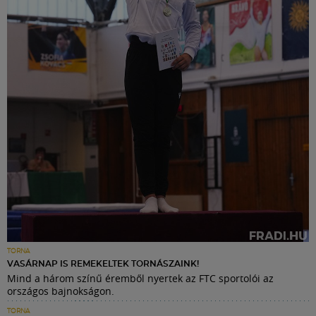
TORNA
VASÁRNAP IS REMEKELTEK TORNÁSZAINK!
Mind a három színű éremből nyertek az FTC sportolói az
országos bajnokságon.
TORNA