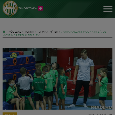
FŐOLDAL
»
TORNA
»
TORNA
»
HÍREK
»
„FURA HALLANI, HOGY KIKI BÁ, DE
MOST MÁR ÉRTÜK FELELEK”
Jegyek
FM YouTube +
Hírek
2025. FEBRUÁR 10.