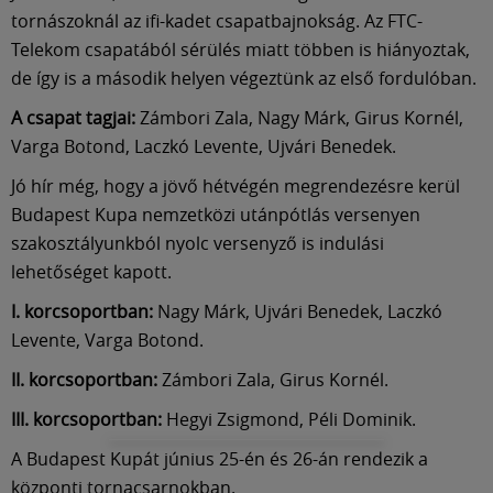
tornászoknál az ifi-kadet csapatbajnokság. Az FTC-
Telekom csapatából sérülés miatt többen is hiányoztak,
de így is a második helyen végeztünk az első fordulóban.
A csapat tagjai:
Zámbori Zala, Nagy Márk, Girus Kornél,
Varga Botond, Laczkó Levente, Ujvári Benedek.
Jó hír még, hogy a jövő hétvégén megrendezésre kerül
Budapest Kupa nemzetközi utánpótlás versenyen
szakosztályunkból nyolc versenyző is indulási
lehetőséget kapott.
I. korcsoportban:
Nagy Márk, Ujvári Benedek, Laczkó
Levente, Varga Botond.
II. korcsoportban:
Zámbori Zala, Girus Kornél.
III. korcsoportban:
Hegyi Zsigmond, Péli Dominik.
A Budapest Kupát június 25-én és 26-án rendezik a
központi tornacsarnokban.