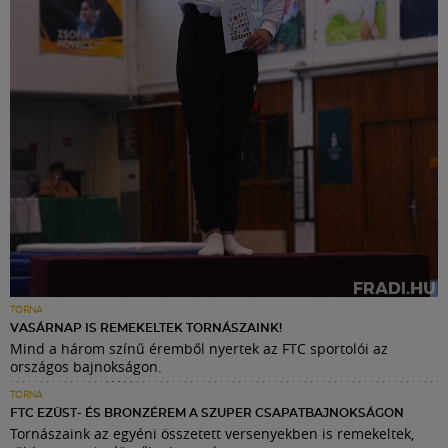
TORNA
VASÁRNAP IS REMEKELTEK TORNÁSZAINK!
Mind a három színű éremből nyertek az FTC sportolói az
országos bajnokságon.
TORNA
FTC EZÜST- ÉS BRONZÉREM A SZUPER CSAPATBAJNOKSÁGON
Tornászaink az egyéni összetett versenyekben is remekeltek,