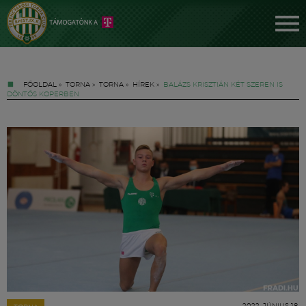
FŐOLDAL
»
TORNA
»
TORNA
»
HÍREK
»
BALÁZS KRISZTIÁN KÉT SZEREN IS
DÖNTŐS KOPERBEN
Jegyek
FM YouTube +
Hírek
2022. JÚNIUS 18.