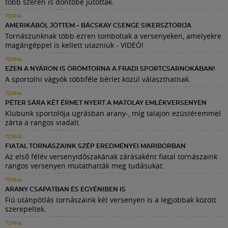
több szeren is döntőbe jutottak.
TORNA
AMERIKÁBÓL JÖTTEM – BÁCSKAY CSENGE SIKERSZTORIJA
Tornászunknak több ezren tomboltak a versenyeken, amelyekre
magángéppel is kellett utazniuk - VIDEÓ!
TORNA
EZEN A NYÁRON IS ÖRÖMTORNA A FRADI SPORTCSARNOKÁBAN!
A sportolni vágyók többféle bérlet közül választhatnak.
TORNA
PÉTER SÁRA KÉT ÉRMET NYERT A MATOLAY EMLÉKVERSENYEN
Klubunk sportolója ugrásban arany-, míg talajon ezüstéremmel
zárta a rangos viadalt.
TORNA
FIATAL TORNÁSZAINK SZÉP EREDMÉNYEI MARIBORBAN
Az első félév versenyidőszakának zárásaként fiatal tornászaink
rangos versenyen mutathatták meg tudásukat.
TORNA
ARANY CSAPATBAN ÉS EGYÉNIBEN IS
Fiú utánpótlás tornászaink két versenyen is a legjobbak között
szerepeltek.
TORNA