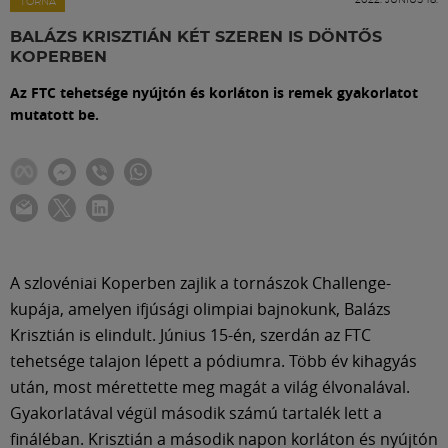
Labdarúgás
TORNA
BALÁZS KRISZTIÁN KÉT SZEREN IS DÖNTŐS
KOPERBEN
Szakosztályok
Az FTC tehetsége nyújtón és korláton is remek gyakorlatot
mutatott be.
Meccscenter
Klub
Szolgáltatások
A szlovéniai Koperben zajlik a tornászok Challenge-
kupája, amelyen ifjúsági olimpiai bajnokunk, Balázs
Shop
Krisztián is elindult. Június 15-én, szerdán az FTC
tehetsége talajon lépett a pódiumra. Több év kihagyás
Közösség
után, most mérettette meg magát a világ élvonalával.
Gyakorlatával végül második számú tartalék lett a
fináléban. Krisztián a második napon korláton és nyújtón