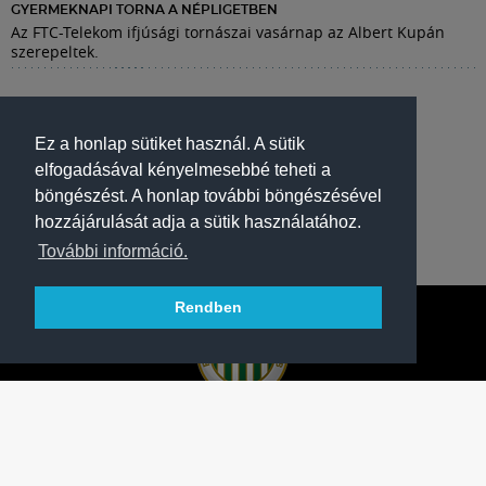
GYERMEKNAPI TORNA A NÉPLIGETBEN
Az FTC-Telekom ifjúsági tornászai vasárnap az Albert Kupán
szerepeltek.
Ez a honlap sütiket használ. A sütik
elfogadásával kényelmesebbé teheti a
böngészést. A honlap további böngészésével
hozzájárulását adja a sütik használatához.
További információ.
Rendben
A FERENCVÁROSI TORNA CLUB HIVATALOS
HONLAPJA