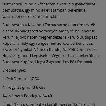
Múzeum
is szerepelt. Mind a két szeren sikerült jó gyakorlatot
bemutatnia, így mind a két számban bekerült a
English
vasárnapi szerenkénti döntőkbe.
Budapesten a Központi Tornacsarnokban rendezték
a serdülő válogatott versenyét, amelyről be lehetett
kerülni a jövő héten megrendezésre kerülő Budapest
Kupára, amely egy rangos nemzetközi verseny lesz.
Szakosztályunkat Németh Bendegúz, Péli Dominik és
Hegyi Zsigmond képviselte. Végül ketten is bekerültek a
Budapest Kupára, Hegyi Zsigmond és Péli Dominik.
Eredmények:
4. Péli Dominik 67,50
4. Hegyi Zsigmond 67,50
14. Németh Bendegúz 64,40
Június 18-án, szombaton került megrendezésre a fiú