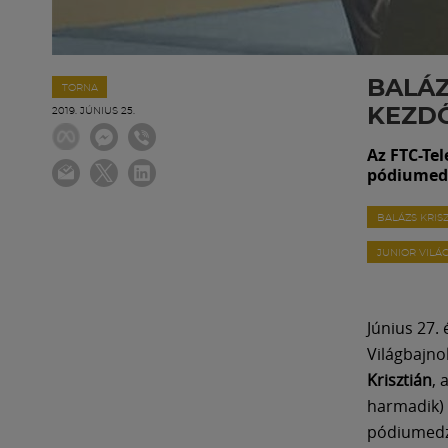
BALÁZ
TORNA
KEZDŐ
2019. JÚNIUS 25.
Az FTC-Tel
pódiumedz
BALÁZS KRIS
JUNIOR VIL
Június 27.
Világbajno
Krisztián
, 
harmadik) 
pódiumedzé