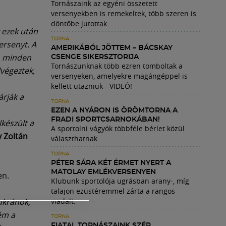
Tornászaink az egyéni összetett
versenyekben is remekeltek, több szeren is
döntőbe jutottak.
 ezek után
TORNA
ersenyt. A
AMERIKÁBÓL JÖTTEM – BÁCSKAY
t, minden
CSENGE SIKERSZTORIJA
Tornászunknak több ezren tomboltak a
lvégeztek,
versenyeken, amelyekre magángéppel is
kellett utazniuk - VIDEÓ!
árják a
TORNA
EZEN A NYÁRON IS ÖRÖMTORNA A
FRADI SPORTCSARNOKÁBAN!
készült a
A sportolni vágyók többféle bérlet közül
 Zoltán
választhatnak.
TORNA
PÉTER SÁRA KÉT ÉRMET NYERT A
MATOLAY EMLÉKVERSENYEN
en.
Klubunk sportolója ugrásban arany-, míg
talajon ezüstéremmel zárta a rangos
ukránok,
viadalt.
ém a
TORNA
FIATAL TORNÁSZAINK SZÉP