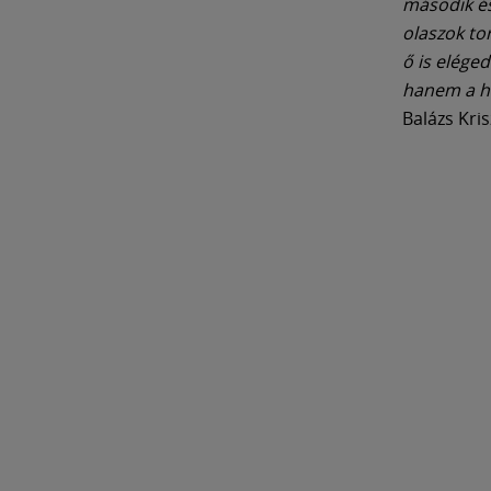
második és
olaszok to
ő is elége
hanem a hé
Balázs Kris