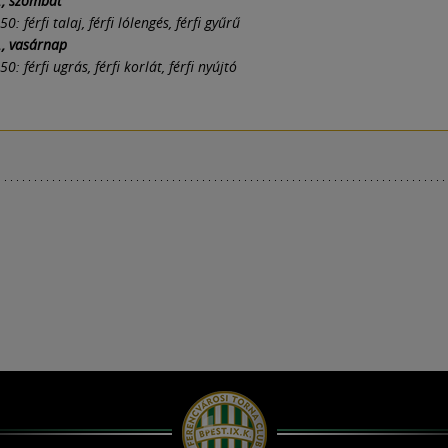
., szombat
0: férfi talaj, férfi lólengés, férfi gyűrű
., vasárnap
0: férfi ugrás, férfi korlát, férfi nyújtó