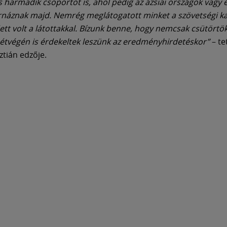
 harmadik csoportot is, ahol pedig az ázsiai országok vagy 
rnáznak majd. Nemrég meglátogatott minket a szövetségi kap
dett volt a látottakkal. Bízunk benne, hogy nemcsak csütörtö
tvégén is érdekeltek leszünk az eredményhirdetéskor”
– te
ztián edzője.