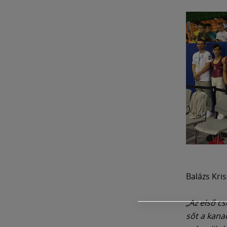
Balázs Kri
„Az első c
sőt a kana