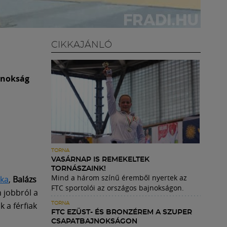
CIKKAJÁNLÓ
ajnokság
TORNA
VASÁRNAP IS REMEKELTEK
TORNÁSZAINK!
Mind a három színű éremből nyertek az
oka
,
Balázs
FTC sportolói az országos bajnokságon.
n jobbról a
 a férfiak
TORNA
FTC EZÜST- ÉS BRONZÉREM A SZUPER
CSAPATBAJNOKSÁGON