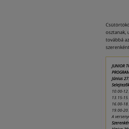
Csütörtökö
osztanak, 
továbbá az
szerenként
JUNIOR T
PROGRA
Június 27
Selejtező
10.00-12.
13.15-15.
16.00-18.
19.00-20.
A verseny
Szerenkén