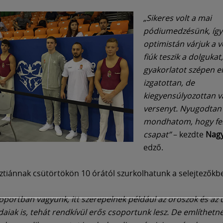
„Sikeres volt a mai
pódiumedzésünk, így
optimistán várjuk a v
fiúk teszik a dolguka
gyakorlatot szépen e
izgatottan, de
kiegyensúlyozottan v
versenyt. Nyugodtan
mondhatom, hogy fel
csapat”
– kezdte
Nagy
edző.
sztiánnak csütörtökön 10 órától szurkolhatunk a selejtezőkb
soportban vagyunk, itt szerepelnek például az oroszok és az 
daiak is, tehát rendkívül erős csoportunk lesz. De említhetn