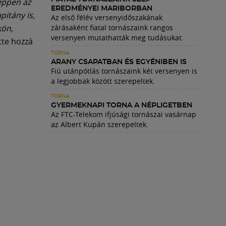
éppen az
EREDMÉNYEI MARIBORBAN
itány is,
Az első félév versenyidőszakának
kön,
zárásaként fiatal tornászaink rangos
versenyen mutathatták meg tudásukat.
tte hozzá
TORNA
ARANY CSAPATBAN ÉS EGYÉNIBEN IS
Fiú utánpótlás tornászaink két versenyen is
a legjobbak között szerepeltek.
TORNA
GYERMEKNAPI TORNA A NÉPLIGETBEN
Az FTC-Telekom ifjúsági tornászai vasárnap
az Albert Kupán szerepeltek.