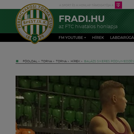
FRADI.HU
az FTC hivatalos honlapja
FM YOUTUBE +
HÍREK
LABDARÚGÁ
FŐOLDAL
»
TORNA
»
TORNA
»
HÍREK
»
BALÁZS SIKERES PÓDIUMEDZÉS