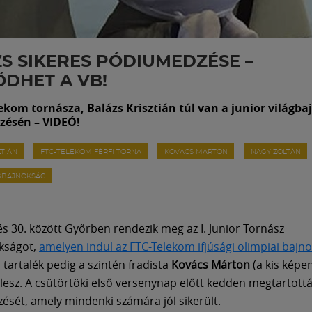
S SIKERES PÓDIUMEDZÉSE –
DHET A VB!
ekom tornásza, Balázs Krisztián túl van a junior világb
ésén – VIDEÓ!
ZTIÁN
FTC-TELEKOM FÉRFI TORNA
KOVÁCS MÁRTON
NAGY ZOLTÁN
ÁGBAJNOKSÁG
 és 30. között Győrben rendezik meg az I. Junior Tornász
kságot,
amelyen indul az FTC-Telekom ifjúsági olimpiai bajn
a tartalék pedig a szintén fradista
Kovács Márton
(a kis képe
lesz. A csütörtöki első versenynap előtt kedden megtartották
sét, amely mindenki számára jól sikerült.