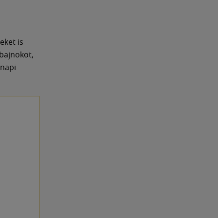
eket is
bajnokot,
rnapi