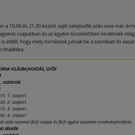
n a 10.00 és 21.30 között zajló selejtezők után este már érm
ugyanis csapatban és az egyéni összetettben hirdetnek világ
 is eldől, hogy mely tornászok jutnak be a szombati és vasá
i finálékba.
ORNA VILÁGBAJNOKSÁG, GYŐR
M
., csütörtök
k
15: 1. csoport
30: 2. csoport
15: 3. csoport
45: 4. csoport
ek után azonnal férfi csapat és férfi egyéni összetett eredményhirdetés.
ti döntők