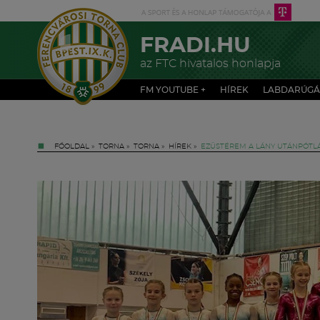
FRADI.HU
az FTC hivatalos honlapja
FM YOUTUBE +
HÍREK
LABDARÚGÁ
FŐOLDAL
»
TORNA
»
TORNA
»
HÍREK
»
EZÜSTÉREM A LÁNY UTÁNPÓTL