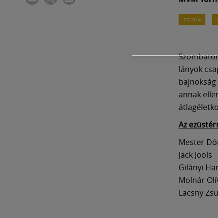
TORNA
Szombaton 
lányok cs
bajnokság 
annak elle
átlagéletk
Az ezüstér
Mester Dó
Jack Jools
Gilányi Ha
Molnár Olí
Lacsny Zs