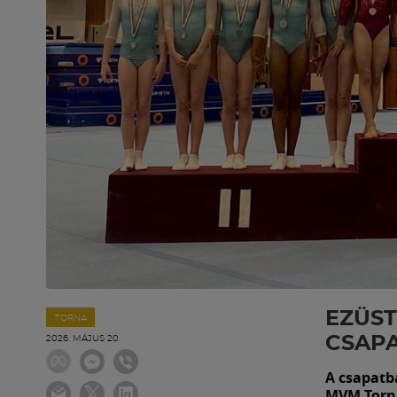
EZÜST
TORNA
CSAP
2026. MÁJUS 20.
A csapatb
MVM Torna 