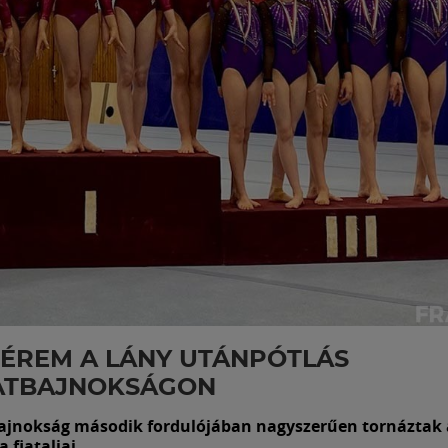
ÉREM A LÁNY UTÁNPÓTLÁS
ATBAJNOKSÁGON
ajnokság második fordulójában nagyszerűen tornáztak 
fiataljai.