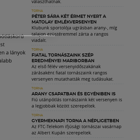
választhatnak.
TORNA
PÉTER SÁRA KÉT ÉRMET NYERT A
MATOLAY EMLÉKVERSENYEN
Klubunk sportolója ugrásban arany-, míg
talajon ezüstéremmel zárta a rangos
pótláskorú
viadalt.
st
TORNA
en a lányok
FIATAL TORNÁSZAINK SZÉP
alabb
EREDMÉNYEI MARIBORBAN
Az első félév versenyidőszakának
zárásaként fiatal tornászaink rangos
versenyen mutathatták meg tudásukat.
TORNA
ARANY CSAPATBAN ÉS EGYÉNIBEN IS
Fiú utánpótlás tornászaink két versenyen is
a legjobbak között szerepeltek.
TORNA
GYERMEKNAPI TORNA A NÉPLIGETBEN
Az FTC-Telekom ifjúsági tornászai vasárnap
az Albert Kupán szerepeltek.