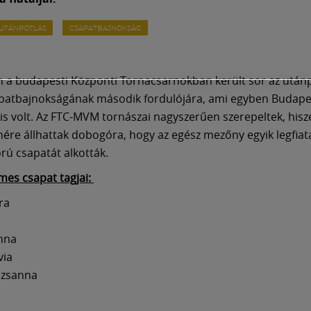
UTÁNPÓTLÁS
CSAPATBAJNOKSÁG
a budapesti Központi Tornacsarnokban került sor az után
apatbajnokságának második fordulójára, ami egyben Budape
is volt. Az FTC-MVM tornászai nagyszerűen szerepeltek, hisz
nére állhattak dobogóra, hogy az egész mezőny egyik legfiat
orú csapatát alkották.
mes csapat tagjai:
ra
nna
via
uzsanna