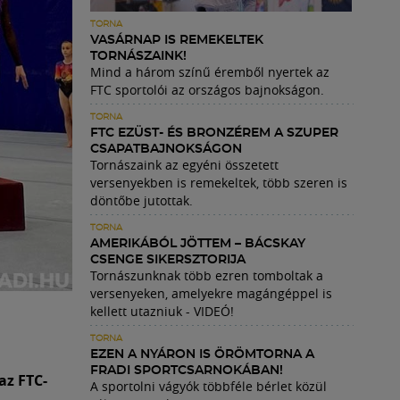
TORNA
VASÁRNAP IS REMEKELTEK
TORNÁSZAINK!
Mind a három színű éremből nyertek az
FTC sportolói az országos bajnokságon.
TORNA
FTC EZÜST- ÉS BRONZÉREM A SZUPER
CSAPATBAJNOKSÁGON
Tornászaink az egyéni összetett
versenyekben is remekeltek, több szeren is
döntőbe jutottak.
TORNA
AMERIKÁBÓL JÖTTEM – BÁCSKAY
CSENGE SIKERSZTORIJA
Tornászunknak több ezren tomboltak a
versenyeken, amelyekre magángéppel is
kellett utazniuk - VIDEÓ!
TORNA
EZEN A NYÁRON IS ÖRÖMTORNA A
FRADI SPORTCSARNOKÁBAN!
az FTC-
A sportolni vágyók többféle bérlet közül