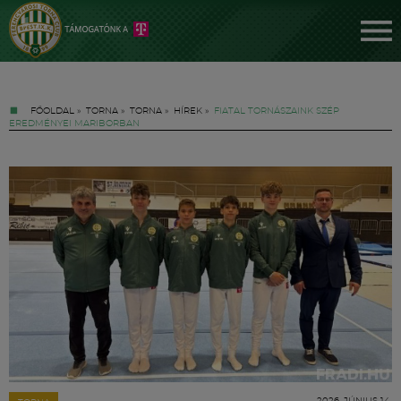
FŐOLDAL
»
TORNA
»
TORNA
»
HÍREK
»
FIATAL TORNÁSZAINK SZÉP
EREDMÉNYEI MARIBORBAN
Jegyek
FM YouTube +
Hírek
2026. JÚNIUS 14.