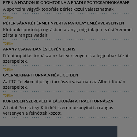
EZEN A NYÁRON IS ÖRÖMTORNA A FRADI SPORTCSARNOKÁBAN!
A sportolni vágyók többféle bérlet közül választhatnak.
TORNA
PÉTER SÁRA KÉT ÉRMET NYERT A MATOLAY EMLÉKVERSENYEN
Klubunk sportolója ugrásban arany-, míg talajon ezüstéremmel
zárta a rangos viadalt.
TORNA
ARANY CSAPATBAN ÉS EGYÉNIBEN IS
Fiú utánpótlás tornászaink két versenyen is a legjobbak között
szerepeltek.
TORNA
GYERMEKNAPI TORNA A NÉPLIGETBEN
Az FTC-Telekom ifjúsági tornászai vasárnap az Albert Kupán
szerepeltek.
TORNA
KOPERBEN SZEREPELT VILÁGKUPÁN A FRADI TORNÁSZA
A fiatal Peresztegi Kitti két szeren bizonyított a rangos
versenyen a felnőttek között.