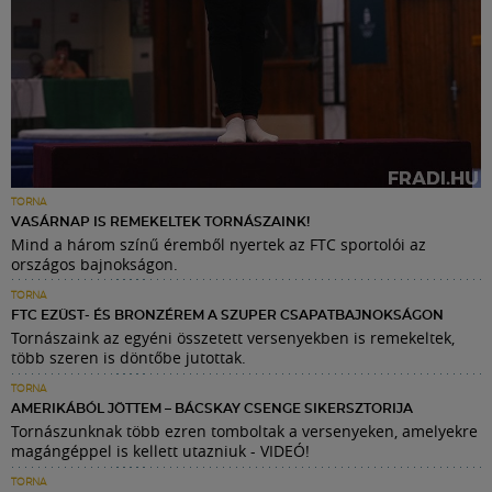
TORNA
VASÁRNAP IS REMEKELTEK TORNÁSZAINK!
Mind a három színű éremből nyertek az FTC sportolói az
országos bajnokságon.
TORNA
FTC EZÜST- ÉS BRONZÉREM A SZUPER CSAPATBAJNOKSÁGON
Tornászaink az egyéni összetett versenyekben is remekeltek,
több szeren is döntőbe jutottak.
TORNA
AMERIKÁBÓL JÖTTEM – BÁCSKAY CSENGE SIKERSZTORIJA
Tornászunknak több ezren tomboltak a versenyeken, amelyekre
magángéppel is kellett utazniuk - VIDEÓ!
TORNA