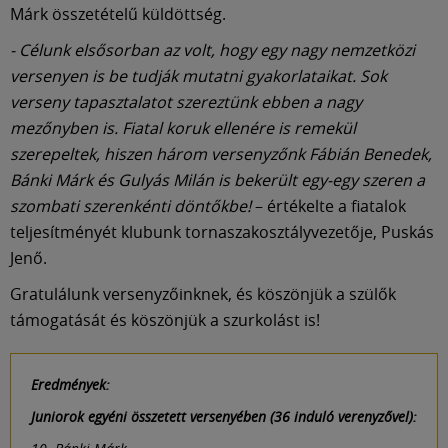
Múzeum
Márk összetételű küldöttség.
- Célunk elsősorban az volt, hogy egy nagy nemzetközi
English
versenyen is be tudják mutatni gyakorlataikat. Sok
verseny tapasztalatot szereztünk ebben a nagy
mezőnyben is. Fiatal koruk ellenére is remekül
szerepeltek, hiszen három versenyzőnk Fábián Benedek,
Bánki Márk és Gulyás Milán is bekerült egy-egy szeren a
szombati szerenkénti döntőkbe!
– értékelte a fiatalok
teljesítményét klubunk tornaszakosztályvezetője, Puskás
Jenő.
Gratulálunk versenyzőinknek, és köszönjük a szülők
támogatását és köszönjük a szurkolást is!
Eredmények:
Juniorok egyéni összetett versenyében (
36 induló verenyzővel
):