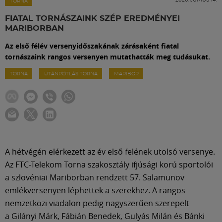
Labdarúgás
TORNA
FIATAL TORNÁSZAINK SZÉP EREDMÉNYEI
MARIBORBAN
Szakosztályok
Az első félév versenyidőszakának zárásaként fiatal
tornászaink rangos versenyen mutathatták meg tudásukat.
Meccscenter
TORNA
UTÁNPÓTLÁS TORNA
MARIBOR
Klub
Szolgáltatások
A hétvégén elérkezett az év első felének utolsó versenye.
Shop
Az FTC-Telekom Torna szakosztály ifjúsági korú sportolói
a szlovéniai Mariborban rendzett 57. Salamunov
emlékversenyen léphettek a szerekhez. A rangos
Közösség
nemzetközi viadalon pedig nagyszerűen szerepelt
a Gilányi Márk, Fábián Benedek, Gulyás Milán és Bánki