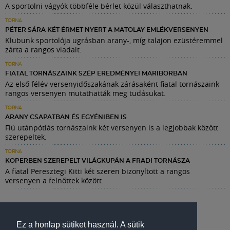
A sportolni vágyók többféle bérlet közül választhatnak.
TORNA
PÉTER SÁRA KÉT ÉRMET NYERT A MATOLAY EMLÉKVERSENYEN
Klubunk sportolója ugrásban arany-, míg talajon ezüstéremmel
zárta a rangos viadalt.
TORNA
FIATAL TORNÁSZAINK SZÉP EREDMÉNYEI MARIBORBAN
Az első félév versenyidőszakának zárásaként fiatal tornászaink
rangos versenyen mutathatták meg tudásukat.
TORNA
ARANY CSAPATBAN ÉS EGYÉNIBEN IS
Fiú utánpótlás tornászaink két versenyen is a legjobbak között
szerepeltek.
TORNA
KOPERBEN SZEREPELT VILÁGKUPÁN A FRADI TORNÁSZA
A fiatal Peresztegi Kitti két szeren bizonyított a rangos
versenyen a felnőttek között.
Ez a honlap sütiket használ. A sütik