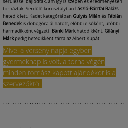
Múzeum
sérüléssel bajlódtak, ám így is szépen és eredményesen
tornáztak. Serdülő korosztályban
László-Bártfai Balázs
hetedik lett. Kadet kategóriában
Gulyás Milán
és
Fábián
English
Benedek
is dobogóra állhatott, előbbi elsőként, utóbbi
harmadikként végzett.
Bánki Márk
hatodikként,
Gilányi
Márk
pedig hetedikként zárta az Albert Kupát.
Mivel a verseny napja egyben
gyermeknap is volt, a torna végén
minden tornász kapott ajándékot is a
szervezőktől.