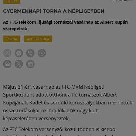
Labdarúgás
TORNA
GYERMEKNAPI TORNA A NÉPLIGETBEN
Szakosztályok
Az FTC-Telekom ifjúsági tornászai vasárnap az Albert Kupán
szerepeltek.
Meccscenter
TORNA
ALBERT KUPA
Klub
Szolgáltatások
Május 31-én, vasárnap az FTC-MVM Népligeti
Sportközpont adott otthont a fiú tornászok Albert
Shop
Kupájának. Kadet és serdülő korosztályokban mérhették
össze tudásukat az indulók, akik négy klub
Közösség
képviseletében versenyeztek.
Az FTC-Telekom versenyzői közül többen is kisebb