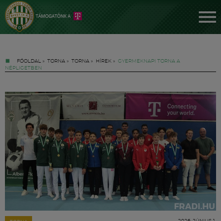
FŐOLDAL
»
TORNA
»
TORNA
»
HÍREK
»
GYERMEKNAPI TORNA A
NÉPLIGETBEN
Jegyek
FM YouTube +
Hírek
2026. JÚNIUS 1.