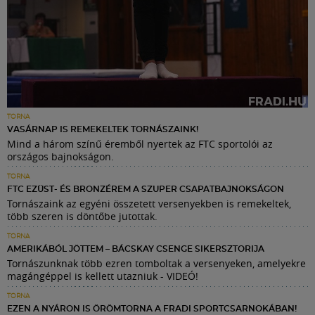
TORNA
VASÁRNAP IS REMEKELTEK TORNÁSZAINK!
Mind a három színű éremből nyertek az FTC sportolói az
országos bajnokságon.
TORNA
FTC EZÜST- ÉS BRONZÉREM A SZUPER CSAPATBAJNOKSÁGON
Tornászaink az egyéni összetett versenyekben is remekeltek,
több szeren is döntőbe jutottak.
TORNA
AMERIKÁBÓL JÖTTEM – BÁCSKAY CSENGE SIKERSZTORIJA
Tornászunknak több ezren tomboltak a versenyeken, amelyekre
magángéppel is kellett utazniuk - VIDEÓ!
TORNA
EZEN A NYÁRON IS ÖRÖMTORNA A FRADI SPORTCSARNOKÁBAN!