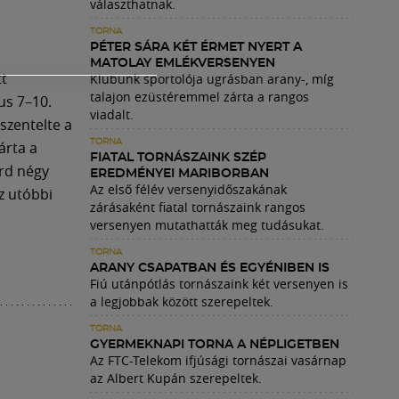
választhatnak.
TORNA
PÉTER SÁRA KÉT ÉRMET NYERT A
MATOLAY EMLÉKVERSENYEN
tt
Klubunk sportolója ugrásban arany-, míg
talajon ezüstéremmel zárta a rangos
us 7–10.
viadalt.
szentelte a
TORNA
árta a
FIATAL TORNÁSZAINK SZÉP
árd négy
EREDMÉNYEI MARIBORBAN
Az első félév versenyidőszakának
az utóbbi
zárásaként fiatal tornászaink rangos
versenyen mutathatták meg tudásukat.
TORNA
ARANY CSAPATBAN ÉS EGYÉNIBEN IS
Fiú utánpótlás tornászaink két versenyen is
a legjobbak között szerepeltek.
TORNA
GYERMEKNAPI TORNA A NÉPLIGETBEN
Az FTC-Telekom ifjúsági tornászai vasárnap
az Albert Kupán szerepeltek.