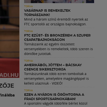
TORNA
VASÁRNAP IS REMEKELTEK
TORNÁSZAINK!
Mind a három színű éremből nyertek az
FTC sportolói az országos bajnokságon.
TORNA
FTC EZÜST- ÉS BRONZÉREM A SZUPER
CSAPATBAJNOKSÁGON
Tornászaink az egyéni összetett
versenyekben is remekeltek, több szeren is
döntőbe jutottak.
TORNA
AMERIKÁBÓL JÖTTEM – BÁCSKAY
CSENGE SIKERSZTORIJA
Tornászunknak több ezren tomboltak a
versenyeken, amelyekre magángéppel is
kellett utazniuk - VIDEÓ!
ZŐJE
TORNA
fináléba
EZEN A NYÁRON IS ÖRÖMTORNA A
FRADI SPORTCSARNOKÁBAN!
A sportolni vágyók többféle bérlet közül