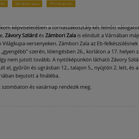
ÁRD
ZÁMBORI ZALA
FTC-TELEKOM
ekom képviseletében a tornaszakosztály két felnőtt válogato
e,
Závory Szilárd
és
Zámbori Zala
is elindult a Várnában máj
ló Világkupa-versenyeken. Zámbori Zala az Eb-felkészülésnek 
t „gyengébb” szerén, lólengésben 26., korláton a 17. helyen z
, így nem jutott tovább. A nyitóképünkön látható Závory Szil
lt el, gyűrűn és ugrásban 12., talajon 5., nyújtón 2. lett, és 
riában bejutott a fináléba.
t szombaton és vasárnap rendezik meg.