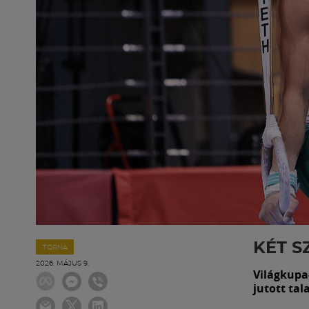
KÉT S
TORNA
2026. MÁJUS 9.
Világkupa-
jutott tal