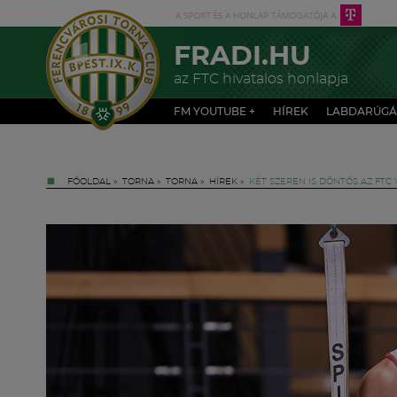
FRADI.HU
az FTC hivatalos honlapja
FM YOUTUBE +
HÍREK
LABDARÚGÁ
FŐOLDAL
»
TORNA
»
TORNA
»
HÍREK
»
KÉT SZEREN IS DÖNTŐS AZ FTC