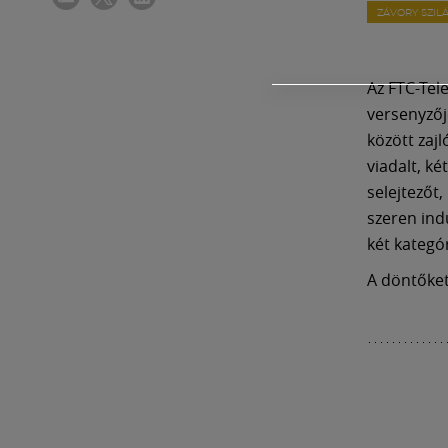
ZÁVORY SZIL
Az FTC-Tel
versenyzőj
között zaj
viadalt, ké
selejtezőt
szeren indu
két kategó
A döntőke