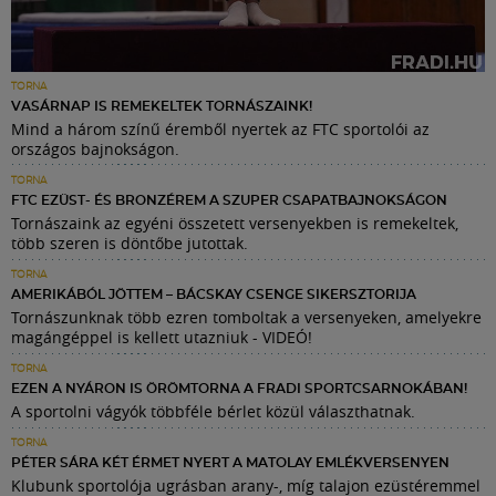
TORNA
VASÁRNAP IS REMEKELTEK TORNÁSZAINK!
Mind a három színű éremből nyertek az FTC sportolói az
országos bajnokságon.
TORNA
FTC EZÜST- ÉS BRONZÉREM A SZUPER CSAPATBAJNOKSÁGON
Tornászaink az egyéni összetett versenyekben is remekeltek,
több szeren is döntőbe jutottak.
TORNA
AMERIKÁBÓL JÖTTEM – BÁCSKAY CSENGE SIKERSZTORIJA
Tornászunknak több ezren tomboltak a versenyeken, amelyekre
magángéppel is kellett utazniuk - VIDEÓ!
TORNA
EZEN A NYÁRON IS ÖRÖMTORNA A FRADI SPORTCSARNOKÁBAN!
A sportolni vágyók többféle bérlet közül választhatnak.
TORNA
PÉTER SÁRA KÉT ÉRMET NYERT A MATOLAY EMLÉKVERSENYEN
Klubunk sportolója ugrásban arany-, míg talajon ezüstéremmel