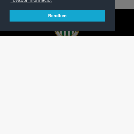
További információ.
Rendben
A FERENCVÁROSI TORNA CLUB HIVATALOS
HONLAPJA
SAJTÓCENTER
KAPCSOLAT
IMPRESSZUM
MODERÁLÁSI ALAPELVEK