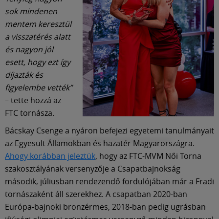
sok mindenen
mentem keresztül
a visszatérés alatt
és nagyon jól
esett, hogy ezt így
díjazták és
figyelembe vették”
– tette hozzá az
FTC tornásza.
Bácskay Csenge a nyáron befejezi egyetemi tanulmányait
az Egyesült Államokban és hazatér Magyarországra.
Ahogy korábban jeleztük
, hogy az FTC-MVM Női Torna
szakosztályának versenyzője a Csapatbajnokság
második, júliusban rendezendő fordulójában már a Fradi
tornászaként áll szerekhez. A csapatban 2020-ban
Európa-bajnoki bronzérmes, 2018-ban pedig ugrásban