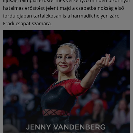
ifjúsági olimpiai ezüstérmes versenyző minden bizonnyal
hatalmas erősítést jelent majd a csapatbajnokság első
fordulójában tartalékosan is a harmadik helyen záró
Fradi-csapat számára.