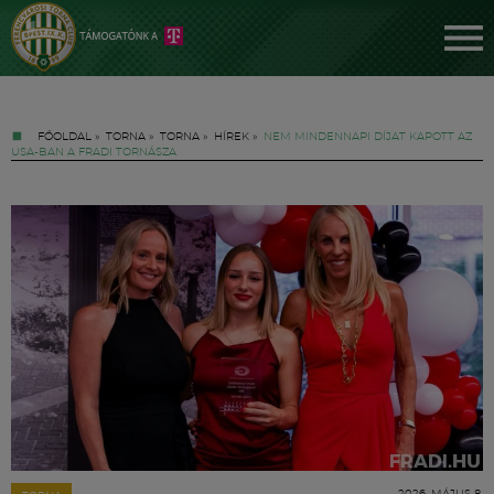
FŐOLDAL
»
TORNA
»
TORNA
»
HÍREK
»
NEM MINDENNAPI DÍJAT KAPOTT AZ
USA-BAN A FRADI TORNÁSZA
Jegyek
FM YouTube +
Hírek
2026. MÁJUS 8.