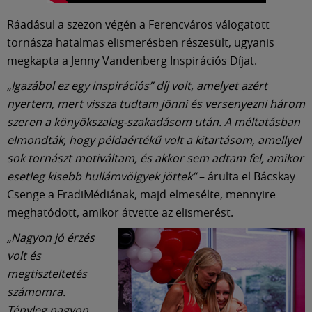
Ráadásul a szezon végén a Ferencváros válogatott
tornásza hatalmas elismerésben részesült, ugyanis
megkapta a Jenny Vandenberg Inspirációs Díjat.
„Igazábol ez egy inspirációs” díj volt, amelyet azért
nyertem, mert vissza tudtam jönni és versenyezni három
szeren a könyökszalag-szakadásom után. A méltatásban
elmondták, hogy példaértékű volt a kitartásom, amellyel
sok tornászt motiváltam, és akkor sem adtam fel, amikor
esetleg kisebb hullámvölgyek jöttek”
– árulta el Bácskay
Csenge a FradiMédiának, majd elmesélte, mennyire
meghatódott, amikor átvette az elismerést.
„Nagyon jó érzés
volt és
megtiszteltetés
számomra.
Tényleg nagyon