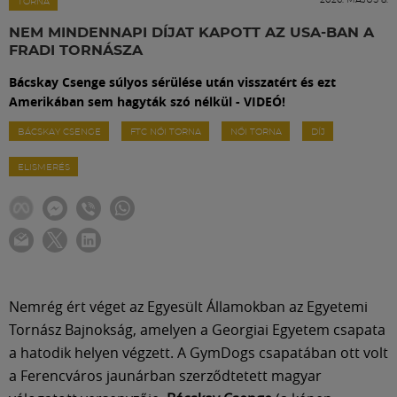
Labdarúgás
TORNA
NEM MINDENNAPI DÍJAT KAPOTT AZ USA-BAN A
FRADI TORNÁSZA
Szakosztályok
Bácskay Csenge súlyos sérülése után visszatért és ezt
Amerikában sem hagyták szó nélkül - VIDEÓ!
Meccscenter
BÁCSKAY CSENGE
FTC NŐI TORNA
NŐI TORNA
DÍJ
ELISMERÉS
Klub
Szolgáltatások
Shop
Nemrég ért véget az Egyesült Államokban az Egyetemi
Tornász Bajnokság, amelyen a Georgiai Egyetem csapata
Közösség
a hatodik helyen végzett. A GymDogs csapatában ott volt
a Ferencváros jaunárban szerződtetett magyar