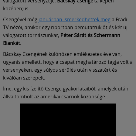
Múzeum
válogatott versenyzője,
Bácskay Csenge
(a képen
középen) is.
English
Csengével még
januárban ismerkedhettek meg
a Fradi
TV nézői, amikor egy riportban bemutattuk őt és két új
válogatott tornászunkat,
Péter Sárát és Schermann
Biankát
.
Bácskay Csengének különösen emlékezetes éve van,
ugyanis amellett, hogy a csapat meghatározó tagja volt a
versenyeken, egy súlyos sérülés után visszatért és
kiválóan szerepelt.
Íme, egy kis ízelítő Csenge gyakorlataiból, amelyek után
állva tombolt az amerikai csarnok közönsége.