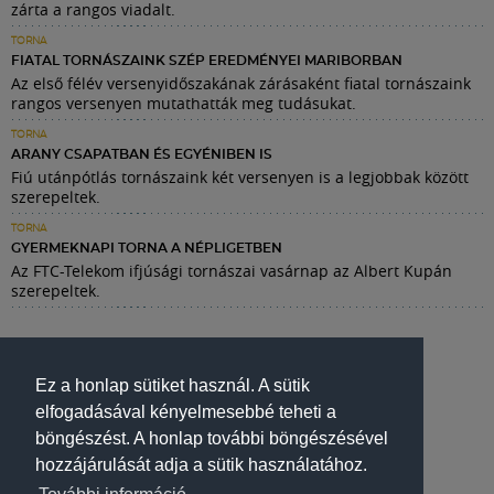
zárta a rangos viadalt.
TORNA
FIATAL TORNÁSZAINK SZÉP EREDMÉNYEI MARIBORBAN
Az első félév versenyidőszakának zárásaként fiatal tornászaink
rangos versenyen mutathatták meg tudásukat.
TORNA
ARANY CSAPATBAN ÉS EGYÉNIBEN IS
Fiú utánpótlás tornászaink két versenyen is a legjobbak között
szerepeltek.
TORNA
GYERMEKNAPI TORNA A NÉPLIGETBEN
Az FTC-Telekom ifjúsági tornászai vasárnap az Albert Kupán
szerepeltek.
Ez a honlap sütiket használ. A sütik
elfogadásával kényelmesebbé teheti a
böngészést. A honlap további böngészésével
hozzájárulását adja a sütik használatához.