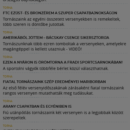
TORNA
FTC EZÜST- ÉS BRONZÉREM A SZUPER CSAPATBAJNOKSÁGON
Tornászaink az egyéni összetett versenyekben is remekeltek,
több szeren is döntőbe jutottak.
TORNA
AMERIKÁBÓL JÖTTEM – BÁCSKAY CSENGE SIKERSZTORIJA
Tornászunknak több ezren tomboltak a versenyeken, amelyekre
magángéppel is kellett utazniuk - VIDEÓ!
TORNA
EZEN A NYÁRON IS ÖRÖMTORNA A FRADI SPORTCSARNOKÁBAN!
A sportolni vágyók többféle bérlet közül választhatnak.
TORNA
FIATAL TORNÁSZAINK SZÉP EREDMÉNYEI MARIBORBAN
Az első félév versenyidőszakának zárásaként fiatal tornászaink
rangos versenyen mutathatták meg tudásukat.
TORNA
ARANY CSAPATBAN ÉS EGYÉNIBEN IS
Fiú utánpótlás tornászaink két versenyen is a legjobbak között
szerepeltek.
TORNA