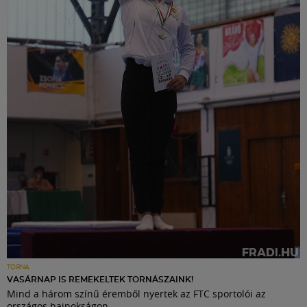
TORNA
VASÁRNAP IS REMEKELTEK TORNÁSZAINK!
Mind a három színű éremből nyertek az FTC sportolói az
országos bajnokságon.