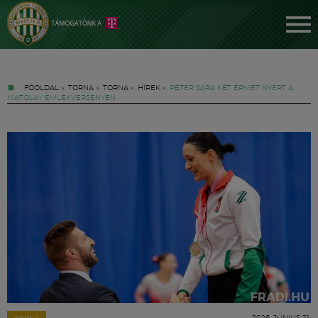
FŐOLDAL
»
TORNA
»
TORNA
»
HÍREK
»
PÉTER SÁRA KÉT ÉRMET NYERT A
MATOLAY EMLÉKVERSENYEN
Jegyek
FM YouTube +
Hírek
2026. JÚNIUS 21.