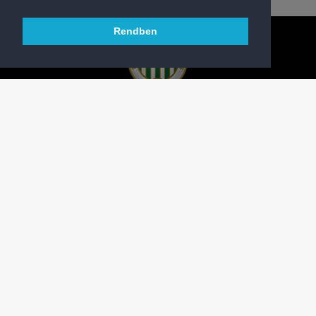
Rendben
A FERENCVÁROSI TORNA CLUB HIVATALOS
HONLAPJA
SAJTÓCENTER
KAPCSOLAT
IMPRESSZUM
MODERÁLÁSI ALAPELVEK