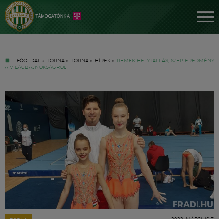
FŐOLDAL
»
TORNA
»
TORNA
»
HÍREK
»
REMEK HELYTÁLLÁS, SZÉP EREDMÉNY
A VILÁGBAJNOKSÁGRÓL
Jegyek
FM YouTube +
Hírek
2022. MÁRCIUS 7.