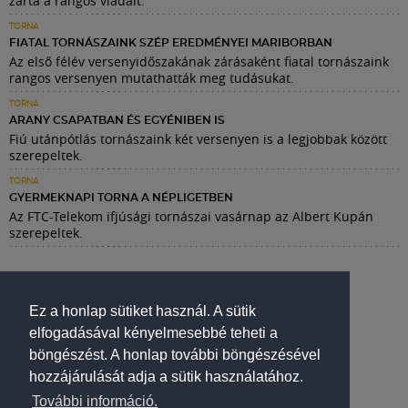
zárta a rangos viadalt.
TORNA
FIATAL TORNÁSZAINK SZÉP EREDMÉNYEI MARIBORBAN
Az első félév versenyidőszakának zárásaként fiatal tornászaink
rangos versenyen mutathatták meg tudásukat.
TORNA
ARANY CSAPATBAN ÉS EGYÉNIBEN IS
Fiú utánpótlás tornászaink két versenyen is a legjobbak között
szerepeltek.
TORNA
GYERMEKNAPI TORNA A NÉPLIGETBEN
Az FTC-Telekom ifjúsági tornászai vasárnap az Albert Kupán
szerepeltek.
Ez a honlap sütiket használ. A sütik
elfogadásával kényelmesebbé teheti a
böngészést. A honlap további böngészésével
hozzájárulását adja a sütik használatához.
További információ.