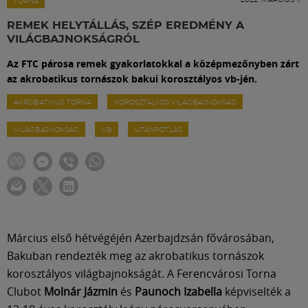
Labdarúgás
TORNA
REMEK HELYTÁLLÁS, SZÉP EREDMÉNY A
VILÁGBAJNOKSÁGRÓL
Szakosztályok
Az FTC párosa remek gyakorlatokkal a középmezőnyben zárt
az akrobatikus tornászok bakui korosztályos vb-jén.
Meccscenter
AKROBATIKUS TORNA
KOROSZTÁLYOS VILÁGBAJNOKSÁG
VILÁGBAJNOKSÁG
VB
UTÁNPÓTLÁS
Klub
Szolgáltatások
Shop
Március első hétvégéjén Azerbajdzsán fővárosában,
Bakuban rendezték meg az akrobatikus tornászok
Közösség
korosztályos világbajnokságát. A Ferencvárosi Torna
Clubot
Molnár Jázmin
és
Paunoch Izabella
képviselték a