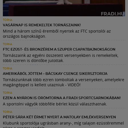
TORNA
VASÁRNAP IS REMEKELTEK TORNÁSZAINK!
Mind a három színű éremből nyertek az FTC sportolói az
országos bajnokságon.
TORNA
FTC EZÜST- ÉS BRONZÉREM A SZUPER CSAPATBAJNOKSÁGON
Tornászaink az egyéni összetett versenyekben is remekeltek,
több szeren is döntőbe jutottak.
TORNA
AMERIKÁBÓL JÖTTEM – BÁCSKAY CSENGE SIKERSZTORIJA
Tornászunknak több ezren tomboltak a versenyeken, amelyekre
magángéppel is kellett utazniuk - VIDEÓ!
TORNA
EZEN A NYÁRON IS ÖRÖMTORNA A FRADI SPORTCSARNOKÁBAN!
A sportolni vágyók többféle bérlet közül választhatnak.
TORNA
PÉTER SÁRA KÉT ÉRMET NYERT A MATOLAY EMLÉKVERSENYEN
Klubunk sportolója ugrásban arany-, míg talajon ezüstéremmel