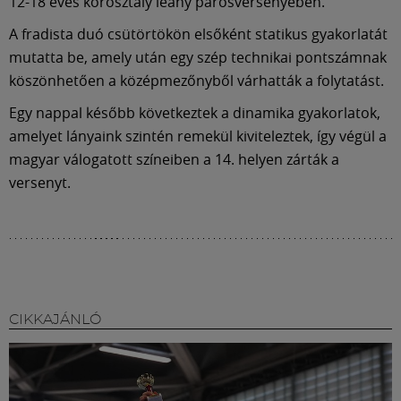
Múzeum
12-18 éves korosztály leány párosversenyében.
A fradista duó csütörtökön elsőként statikus gyakorlatát
English
mutatta be, amely után egy szép technikai pontszámnak
köszönhetően a középmezőnyből várhatták a folytatást.
Egy nappal később következtek a dinamika gyakorlatok,
amelyet lányaink szintén remekül kiviteleztek, így végül a
magyar válogatott színeiben a 14. helyen zárták a
versenyt.
CIKKAJÁNLÓ