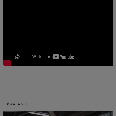
Múzeum
English
CIKKAJÁNLÓ