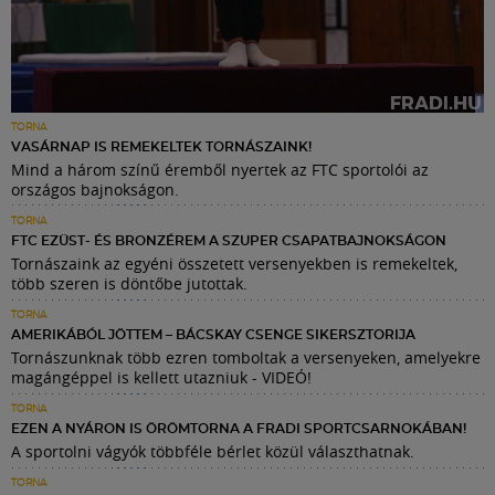
TORNA
VASÁRNAP IS REMEKELTEK TORNÁSZAINK!
Mind a három színű éremből nyertek az FTC sportolói az
országos bajnokságon.
TORNA
FTC EZÜST- ÉS BRONZÉREM A SZUPER CSAPATBAJNOKSÁGON
Tornászaink az egyéni összetett versenyekben is remekeltek,
több szeren is döntőbe jutottak.
TORNA
AMERIKÁBÓL JÖTTEM – BÁCSKAY CSENGE SIKERSZTORIJA
Tornászunknak több ezren tomboltak a versenyeken, amelyekre
magángéppel is kellett utazniuk - VIDEÓ!
TORNA
EZEN A NYÁRON IS ÖRÖMTORNA A FRADI SPORTCSARNOKÁBAN!
A sportolni vágyók többféle bérlet közül választhatnak.
TORNA