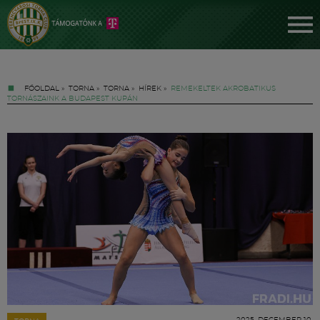
FŐOLDAL
»
TORNA
»
TORNA
»
HÍREK
»
REMEKELTEK AKROBATIKUS
TORNÁSZAINK A BUDAPEST KUPÁN
Jegyek
FM YouTube +
Hírek
2025. DECEMBER 10.