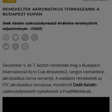
Labdarúgás
TORNA
REMEKELTEK AKROBATIKUS TORNÁSZAINK A
BUDAPEST KUPÁN
Szakosztályok
Deák Katalin szakosztályvezető értékelte versenyzőink
teljesítményét - VIDEÓ!
Meccscenter
Klub
Szolgáltatások
December 5. és 7. között rendezték meg a Budapest
International Acro Cup elnevezésű, rangos nemzetközi
akrobatikus torna versenyt. A viadalon remekeltek az
Shop
FTC akrobatikus tornászai, minderről
Deák Katalin
szakosztályvezető nyilatkozott a FradiMédiának.
Közösség