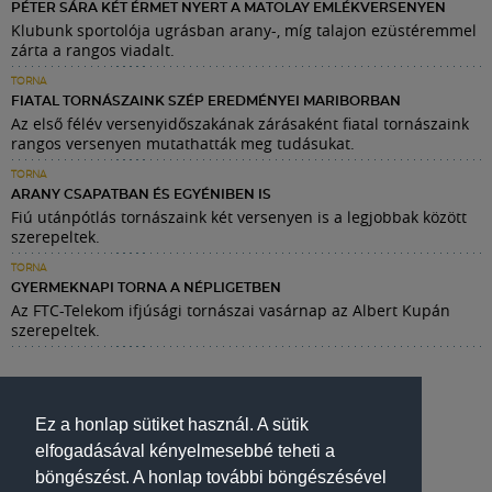
PÉTER SÁRA KÉT ÉRMET NYERT A MATOLAY EMLÉKVERSENYEN
Klubunk sportolója ugrásban arany-, míg talajon ezüstéremmel
zárta a rangos viadalt.
TORNA
FIATAL TORNÁSZAINK SZÉP EREDMÉNYEI MARIBORBAN
Az első félév versenyidőszakának zárásaként fiatal tornászaink
rangos versenyen mutathatták meg tudásukat.
TORNA
ARANY CSAPATBAN ÉS EGYÉNIBEN IS
Fiú utánpótlás tornászaink két versenyen is a legjobbak között
szerepeltek.
TORNA
GYERMEKNAPI TORNA A NÉPLIGETBEN
Az FTC-Telekom ifjúsági tornászai vasárnap az Albert Kupán
szerepeltek.
Ez a honlap sütiket használ. A sütik
elfogadásával kényelmesebbé teheti a
böngészést. A honlap további böngészésével