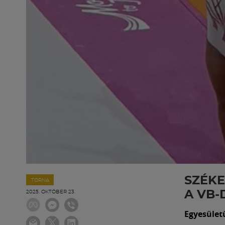
SZÉKE
TORNA
A VB
2025. OKTÓBER 23.
Egyesület