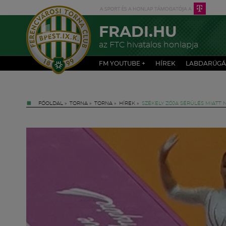
FRADI.HU
az FTC hivatalos honlapja
FM YOUTUBE +
HÍREK
LABDARÚGÁ
FŐOLDAL
»
TORNA
»
TORNA
»
HÍREK
»
SZÉKELY ZÓJA SÉRÜLÉS MIATT 