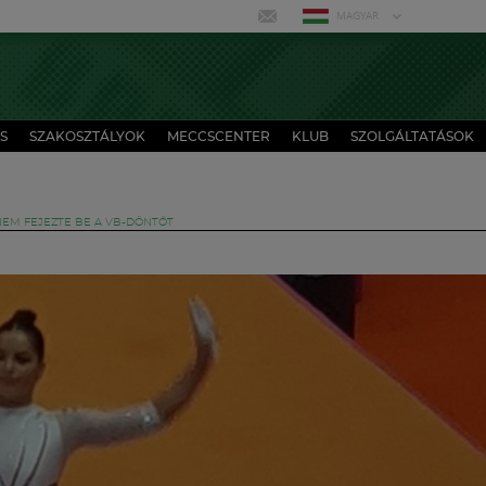
MAGYAR
S
SZAKOSZTÁLYOK
MECCSCENTER
KLUB
SZOLGÁLTATÁSOK
NEM FEJEZTE BE A VB-DÖNTŐT