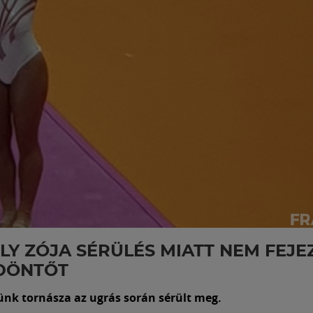
LY ZÓJA SÉRÜLÉS MIATT NEM FEJE
-DÖNTŐT
ünk tornásza az ugrás során sérült meg.