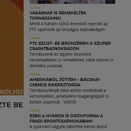
TORNA
VASÁRNAP IS REMEKELTEK
TORNÁSZAINK!
Mind a három színű éremből nyertek az
FTC sportolói az országos bajnokságon.
TORNA
FTC EZÜST- ÉS BRONZÉREM A SZUPER
CSAPATBAJNOKSÁGON
Tornászaink az egyéni összetett
versenyekben is remekeltek, több szeren is
döntőbe jutottak.
TORNA
AMERIKÁBÓL JÖTTEM – BÁCSKAY
CSENGE SIKERSZTORIJA
Tornászunknak több ezren tomboltak a
versenyeken, amelyekre magángéppel is
kellett utazniuk - VIDEÓ!
ZTE BE
TORNA
EZEN A NYÁRON IS ÖRÖMTORNA A
FRADI SPORTCSARNOKÁBAN!
A sportolni vágyók többféle bérlet közül