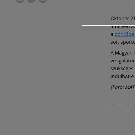
Október 21
amelyen az
a
döntőbe 
sor, sport
A Magyar T
vizsgálato
szükséges 
indulhat-e
(Fotó: MAT