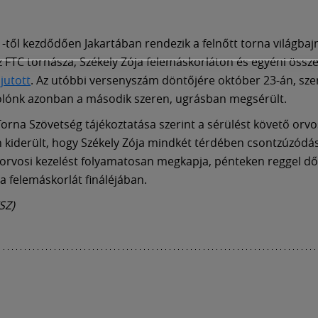
-től kezdődően Jakartában rendezik a felnőtt torna világbaj
 FTC tornásza, Székely Zója felemáskorláton és egyéni össze
jutott
. Az utóbbi versenyszám döntőjére október 23-án, sze
olónk azonban a második szeren, ugrásban megsérült.
orna Szövetség tájékoztatása szerint a sérülést követő orvo
n kiderült, hogy Székely Zója mindkét térdében csontzúzódás
orvosi kezelést folyamatosan megkapja, pénteken reggel dől
 a felemáskorlát fináléjában.
SZ)