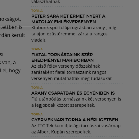
választhatnak.
TORNA
PÉTER SÁRA KÉT ÉRMET NYERT A
nokságot,
MATOLAY EMLÉKVERSENYEN
tettben is
Klubunk sportolója ugrásban arany-, míg
talajon ezüstéremmel zárta a rangos
rdán került
viadalt.
TORNA
si
FIATAL TORNÁSZAINK SZÉP
EREDMÉNYEI MARIBORBAN
 van, a
Az első félév versenyidőszakának
 el, hogy
zárásaként fiatal tornászaink rangos
versenyen mutathatták meg tudásukat.
TORNA
ARANY CSAPATBAN ÉS EGYÉNIBEN IS
Fiú utánpótlás tornászaink két versenyen is
a legjobbak között szerepeltek.
TORNA
GYERMEKNAPI TORNA A NÉPLIGETBEN
Az FTC-Telekom ifjúsági tornászai vasárnap
az Albert Kupán szerepeltek.