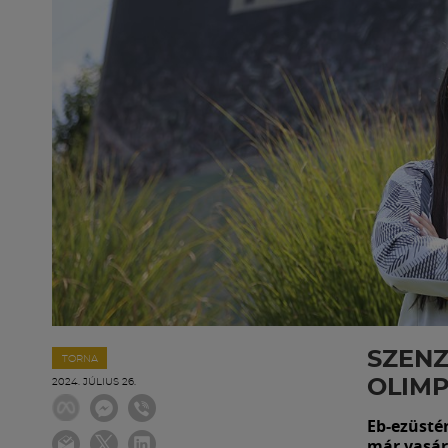
SZENZ
TORNA
OLIMP
2024. JÚLIUS 26.
Eb-ezüsté
már vasár