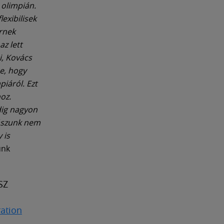
z olimpián.
lexibilisek
rnek
z lett
i, Kovács
ne, hogy
piáról. Ezt
oz.
dig nagyon
nászunk nem
 is
unk
SZ
ation