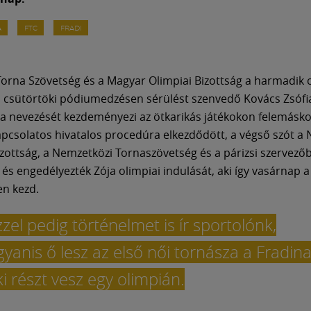
A
FTC
FRADI
orna Szövetség és a Magyar Olimpiai Bizottság a harmadik 
 a csütörtöki pódiumedzésen sérülést szenvedő Kovács Zsófia
ja nevezését kezdeményezi az ötkarikás játékokon felemásko
apcsolatos hivatalos procedúra elkezdődött, a végső szót a
izottság, a Nemzetközi Tornaszövetség és a párizsi szervező
 és engedélyezték Zója olimpiai indulását, aki így vasárnap a
en kezd.
zzel pedig történelmet is ír sportolónk,
gyanis ő lesz az első női tornásza a Fradina
ki részt vesz egy olimpián.