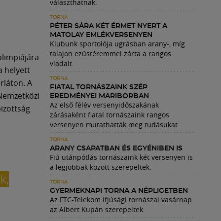
választhatnak.
TORNA
PÉTER SÁRA KÉT ÉRMET NYERT A
MATOLAY EMLÉKVERSENYEN
Klubunk sportolója ugrásban arany-, míg
talajon ezüstéremmel zárta a rangos
olimpiájára
viadalt.
 helyett
TORNA
rláton. A
FIATAL TORNÁSZAINK SZÉP
 Nemzetközi
EREDMÉNYEI MARIBORBAN
Az első félév versenyidőszakának
bizottság
zárásaként fiatal tornászaink rangos
versenyen mutathatták meg tudásukat.
TORNA
ARANY CSAPATBAN ÉS EGYÉNIBEN IS
Fiú utánpótlás tornászaink két versenyen is
a legjobbak között szerepeltek.
k,
TORNA
GYERMEKNAPI TORNA A NÉPLIGETBEN
Az FTC-Telekom ifjúsági tornászai vasárnap
az Albert Kupán szerepeltek.