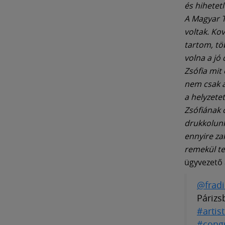
és hihetetl
A Magyar To
voltak. Ko
tartom, tö
volna a jó
Zsófia mit
nem csak a 
a helyzetet
Zsófiának 
drukkolunk
ennyire za
remekül tel
ügyvezető 
@frad
Párizsb
#artis
#congr