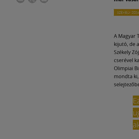
SZÉKELY ZÓJ
A Magyar T
kijutó, de
Székely Zó
cserével k
Olimpiai B
mondta ki,
selejtezőb
E
u
a