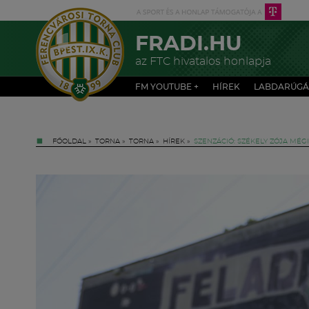
FRADI.HU
az FTC hivatalos honlapja
FM YOUTUBE +
HÍREK
LABDARÚGÁ
FŐOLDAL
»
TORNA
»
TORNA
»
HÍREK
»
SZENZÁCIÓ: SZÉKELY ZÓJA MÉGI