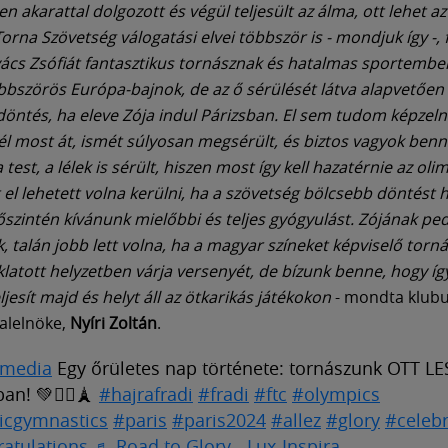
en akarattal dolgozott és végül teljesült az álma, ott lehet a
rna Szövetség válogatási elvei többször is - mondjuk így -, f
vács Zsófiát fantasztikus tornásznak és hatalmas sportembe
bbszörös Európa-bajnok, de az ő sérülését látva alapvetően a
 döntés, ha eleve Zója indul Párizsban. El sem tudom képzeln
 él most át, ismét súlyosan megsérült, és biztos vagyok ben
test, a lélek is sérült, hiszen most így kell hazatérnie az olim
 el lehetett volna kerülni, ha a szövetség bölcsebb döntést h
őszintén kívánunk mielőbbi és teljes gyógyulást. Zójának pe
, talán jobb lett volna, ha a magyar színeket képviselő tor
klatott helyzetben várja versenyét, de bízunk benne, hogy így
jesít majd és helyt áll az ötkarikás játékokon
- mondta klub
alelnöke,
Nyíri Zoltán
.
imedia
Egy őrületes nap története: tornászunk OTT LE
an! 💚🤸‍♀️🗼
#hajrafradi
#fradi
#ftc
#olympics
ticgymnastics
#paris
#paris2024
#allez
#glory
#celebr
atulations
♬ Road to Glory - Lux-Inspira