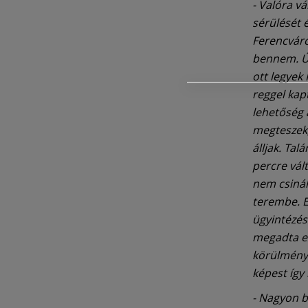
- Valóra v
sérülését 
Ferencváro
bennem. Ú
ott legyek
reggel kap
lehetőség 
megteszek,
álljak. Ta
percre vált
nem csinál
terembe. E
ügyintézés 
megadta ez
körülménye
képest így
- Nagyon b