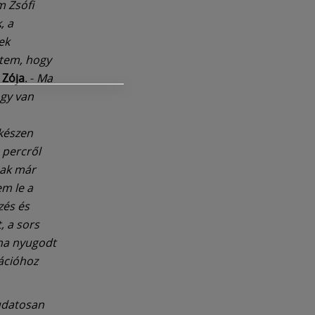
m Zsófi
, a
ek
tem, hogy
 Zója
. -
Ma
ogy van
készen
 percről
sak már
m le a
zés és
, a sors
 ha nyugodt
uációhoz
tudatosan