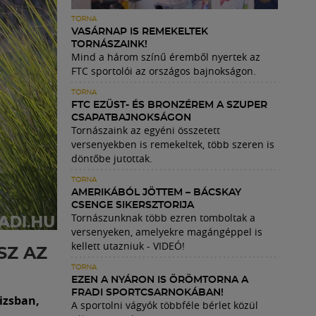
TORNA
VASÁRNAP IS REMEKELTEK
TORNÁSZAINK!
Mind a három színű éremből nyertek az
FTC sportolói az országos bajnokságon.
TORNA
FTC EZÜST- ÉS BRONZÉREM A SZUPER
CSAPATBAJNOKSÁGON
Tornászaink az egyéni összetett
versenyekben is remekeltek, több szeren is
döntőbe jutottak.
TORNA
AMERIKÁBÓL JÖTTEM – BÁCSKAY
CSENGE SIKERSZTORIJA
Tornászunknak több ezren tomboltak a
versenyeken, amelyekre magángéppel is
kellett utazniuk - VIDEÓ!
SZ AZ
TORNA
EZEN A NYÁRON IS ÖRÖMTORNA A
FRADI SPORTCSARNOKÁBAN!
izsban,
A sportolni vágyók többféle bérlet közül