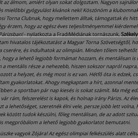
ált az álmom, amiért olyan sokat dolgoztam. Nagyon sajnálo
és mielőbbi gyógyulást kívánok neki! Köszönöm a klubomnak
si Torna Clubnak, hogy mellettem álltak, támogattak és hitt
gy érzem, hogy az egész éves teljesítményemmel kiérdemel
 Párizsban!
- nyilatkozta a FradiMédiának tornászunk,
Székely
tam hivatalos tájékoztatást a Magyar Torna Szövetségtől, h
a cserére, és indulhatok az olimpián. Minden tőlem telhetőt
 hogy a lehető legjobb formámat hozzam, és mentálisan is 
lán a mentális része a nehezebb, hiszen sokszor napról napra,
ozott a helyzet, és még most is ez van. Hétfő óta is edzek, c
tam gyakorlatokat. Ahogy megkaptam a hírt, azonnal mente
bben a sportban pár nap kiesés is sokat számít. Ma még ed
vár rám, felszerelést is kapok, és holnap irány Párizs. Az élet
t a lehetőséget, szeretnék élni vele, persze jobb lett volna,
k között tudok készülni, főleg mentálisan, de az adott szit
 is megpróbálom a lehető legjobb gyakorlatot bemutatni.
üszke vagyok Zójára! Az egész olimpiai felkészülés alatt cél