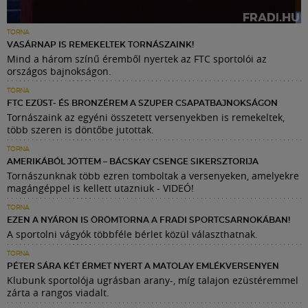
TORNA
VASÁRNAP IS REMEKELTEK TORNÁSZAINK!
Mind a három színű éremből nyertek az FTC sportolói az
országos bajnokságon.
TORNA
FTC EZÜST- ÉS BRONZÉREM A SZUPER CSAPATBAJNOKSÁGON
Tornászaink az egyéni összetett versenyekben is remekeltek,
több szeren is döntőbe jutottak.
TORNA
AMERIKÁBÓL JÖTTEM – BÁCSKAY CSENGE SIKERSZTORIJA
Tornászunknak több ezren tomboltak a versenyeken, amelyekre
magángéppel is kellett utazniuk - VIDEÓ!
TORNA
EZEN A NYÁRON IS ÖRÖMTORNA A FRADI SPORTCSARNOKÁBAN!
A sportolni vágyók többféle bérlet közül választhatnak.
TORNA
PÉTER SÁRA KÉT ÉRMET NYERT A MATOLAY EMLÉKVERSENYEN
Klubunk sportolója ugrásban arany-, míg talajon ezüstéremmel
zárta a rangos viadalt.