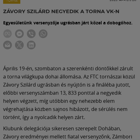
Labdarúgás
TORNA
ZÁVORY SZILÁRD NEGYEDIK A TORNA VK-N
Szakosztályok
Egyesületünk versenyzője ugrásban járt közel a dobogóhoz.
Meccscenter
Klub
Április 19-én, szombaton a szerenkénti döntőkkel zárult
a torna világkupa dohai állomása. Az FTC tornászai közül
Szolgáltatások
Závory Szilárd ugrásban és nyújtón is a fináléba jutott,
előbbi versenyszámban 13, 833 ponttal a negyedik
Shop
helyen végzett, míg utóbbin egy nehezebb elem
végrehajtása közben sajnos hibázott, de sérülés nem
történt, így a nyolcadik helyen zárt.
Közösség
Klubunk delegációja sikeresen szerepelt Dohában,
Závory eredményei mellett fiatal versenyzőnk, Zámbori