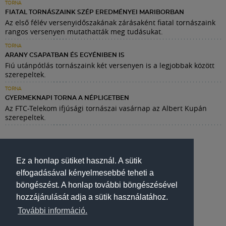
TORNA
FIATAL TORNÁSZAINK SZÉP EREDMÉNYEI MARIBORBAN
Az első félév versenyidőszakának zárásaként fiatal tornászaink
rangos versenyen mutathatták meg tudásukat.
TORNA
ARANY CSAPATBAN ÉS EGYÉNIBEN IS
Fiú utánpótlás tornászaink két versenyen is a legjobbak között
szerepeltek.
TORNA
GYERMEKNAPI TORNA A NÉPLIGETBEN
Az FTC-Telekom ifjúsági tornászai vasárnap az Albert Kupán
szerepeltek.
Ez a honlap sütiket használ. A sütik
elfogadásával kényelmesebbé teheti a
böngészést. A honlap további böngészésével
hozzájárulását adja a sütik használatához.
További információ.