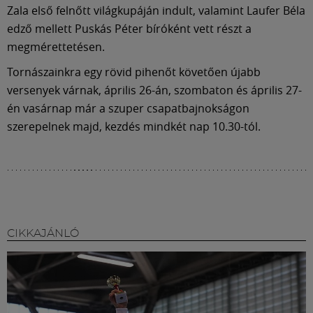
Múzeum
Zala első felnőtt világkupáján indult, valamint Laufer Béla
edző mellett Puskás Péter bíróként vett részt a
English
megmérettetésen.
Tornászainkra egy rövid pihenőt követően újabb
versenyek várnak, április 26-án, szombaton és április 27-
én vasárnap már a szuper csapatbajnokságon
szerepelnek majd, kezdés mindkét nap 10.30-tól.
CIKKAJÁNLÓ