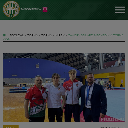
FŐOLDAL
»
TORNA
»
TORNA
»
HÍREK
»
ZÁVORY SZILÁRD NEGYEDIK A TORNA
VK-N
Jegyek
FM YouTube +
Hírek
2025. ÁPRILIS 20.