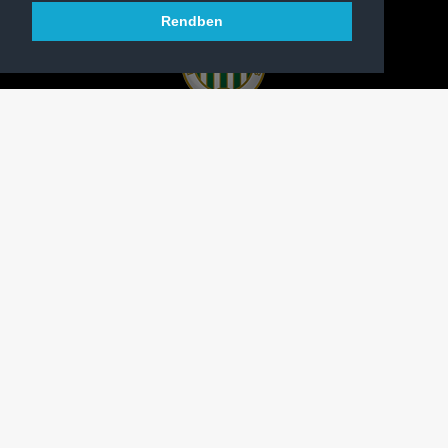
Rendben
A FERENCVÁROSI TORNA CLUB HIVATALOS
HONLAPJA
SAJTÓCENTER
KAPCSOLAT
IMPRESSZUM
MODERÁLÁSI ALAPELVEK
HONLAP ADATKEZELÉSI TÁJÉKOZTATÓ