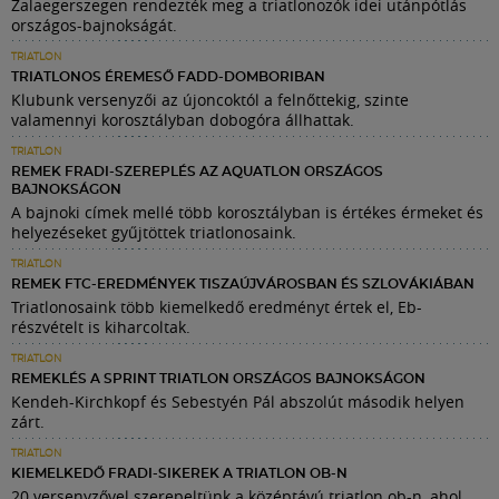
Zalaegerszegen rendezték meg a triatlonozók idei utánpótlás
országos-bajnokságát.
TRIATLON
TRIATLONOS ÉREMESŐ FADD-DOMBORIBAN
Klubunk versenyzői az újoncoktól a felnőttekig, szinte
valamennyi korosztályban dobogóra állhattak.
TRIATLON
REMEK FRADI-SZEREPLÉS AZ AQUATLON ORSZÁGOS
BAJNOKSÁGON
A bajnoki címek mellé több korosztályban is értékes érmeket és
helyezéseket gyűjtöttek triatlonosaink.
TRIATLON
REMEK FTC-EREDMÉNYEK TISZAÚJVÁROSBAN ÉS SZLOVÁKIÁBAN
Triatlonosaink több kiemelkedő eredményt értek el, Eb-
részvételt is kiharcoltak.
TRIATLON
REMEKLÉS A SPRINT TRIATLON ORSZÁGOS BAJNOKSÁGON
Kendeh-Kirchkopf és Sebestyén Pál abszolút második helyen
zárt.
TRIATLON
KIEMELKEDŐ FRADI-SIKEREK A TRIATLON OB-N
20 versenyzővel szerepeltünk a középtávú triatlon ob-n, ahol