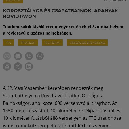
Labdarúgás
TRIATLON
KOROSZTÁLYOS ÉS CSAPATBAJNOKI ARANYAK
RÖVIDTÁVON
Szakosztályok
Triatlonosaink kiváló eredményeket értek el Szombathelyen
a rövidtávú országos bajnokságon.
Meccscenter
FTC
TRIATLON
RÖVIDTÁV
ORSZÁGOS BAJNOKSÁG
Klub
Szolgáltatások
A 42. Vasi Vasember keretében rendezték meg
Shop
Szombathelyen a Rövidtávú Triatlon Országos
Bajnokságot, ahol közel 600 versenyző állt rajthoz. Az
1450 méter úszásból, 40 kilométer kerékpározásból és
Közösség
10 kilométer futásból álló versenyen az FTC triatlonosai
ismét remekül szerepeltek: felnőtt férfi- és senior