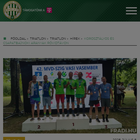
FŐOLDAL
»
TRIATLON
»
TRIATLON
»
HÍREK
»
KOROSZTÁLYOS ÉS
CSAPATBAJNOKI ARANYAK RÖVIDTÁVON
Jegyek
FM YouTube +
Hírek
2026. JÚLIUS 8.