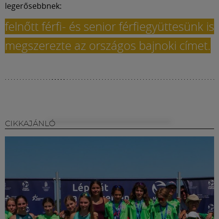
legerősebbnek:
felnőtt férfi- és senior férfiegyüttesünk is
megszerezte az országos bajnoki címet.
CIKKAJÁNLÓ