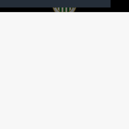
A FERENCVÁROSI TORNA CLUB HIVATALOS
HONLAPJA
SAJTÓCENTER
KAPCSOLAT
IMPRESSZUM
MODERÁLÁSI ALAPELVEK
HONLAP ADATKEZELÉSI TÁJÉKOZTATÓ