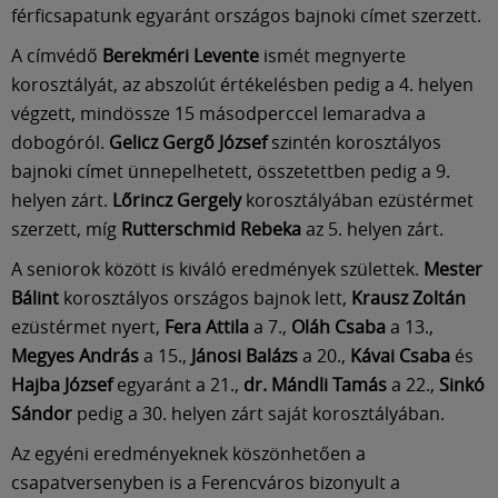
Múzeum
férficsapatunk egyaránt országos bajnoki címet szerzett.
A címvédő
Berekméri Levente
ismét megnyerte
English
korosztályát, az abszolút értékelésben pedig a 4. helyen
végzett, mindössze 15 másodperccel lemaradva a
dobogóról.
Gelicz Gergő József
szintén korosztályos
bajnoki címet ünnepelhetett, összetettben pedig a 9.
helyen zárt.
Lőrincz Gergely
korosztályában ezüstérmet
szerzett, míg
Rutterschmid Rebeka
az 5. helyen zárt.
A seniorok között is kiváló eredmények születtek.
Mester
Bálint
korosztályos országos bajnok lett,
Krausz Zoltán
ezüstérmet nyert,
Fera Attila
a 7.,
Oláh Csaba
a 13.,
Megyes András
a 15.,
Jánosi Balázs
a 20.,
Kávai Csaba
és
Hajba József
egyaránt a 21.,
dr. Mándli Tamás
a 22.,
Sinkó
Sándor
pedig a 30. helyen zárt saját korosztályában.
Az egyéni eredményeknek köszönhetően a
csapatversenyben is a Ferencváros bizonyult a