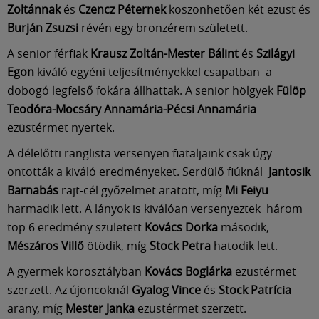
Zoltánnak
és
Czencz Péternek
köszönhetően két ezüst és
Burján Zsuzsi
révén egy bronzérem született.
A senior férfiak
Krausz Zoltán-Mester Bálint
és
Szilágyi
Egon
kiváló egyéni teljesítményekkel csapatban a
dobogó legfelső fokára állhattak. A senior hölgyek
Fülöp
Teodóra-Mocsáry Annamária-Pécsi Annamária
ezüstérmet nyertek.
A délelőtti ranglista versenyen fiataljaink csak úgy
ontották a kiváló eredményeket. Serdülő fiúknál
Jantosik
Barnabás
rajt-cél győzelmet aratott, míg
Mi Feiyu
harmadik lett. A lányok is kiválóan versenyeztek három
top 6 eredmény született
Kovács Dorka
második,
Mészáros Villő
ötödik, míg
Stock Petra
hatodik lett.
A gyermek korosztályban
Kovács Boglárka
ezüstérmet
szerzett. Az újoncoknál
Gyalog Vince
és
Stock Patrícia
arany, míg
Mester Janka
ezüstérmet szerzett.