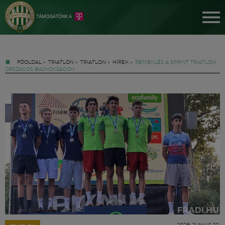
FŐOLDAL
»
TRIATLON
»
TRIATLON
»
HÍREK
»
REMEKLÉS A SPRINT TRIATLON
ORSZÁGOS BAJNOKSÁGON
Jegyek
FM YouTube +
Hírek
2026. JÚNIUS 22.