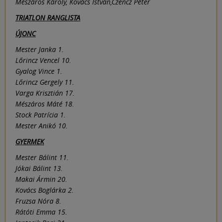
Mészáros Károly, Kovács István,Czencz Péter
TRIATLON RANGLISTA
ÚJONC
Mester Janka 1.
Lőrincz Vencel 10.
Gyalog Vince 1.
Lőrincz Gergely 11.
Varga Krisztián 17.
Mészáros Máté 18.
Stock Patrícia 1.
Mester Anikó 10.
GYERMEK
Mester Bálint 11.
Jókai Bálint 13.
Makai Ármin 20.
Kovács Boglárka 2.
Fruzsa Nóra 8.
Rátóti Emma 15.