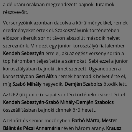
Múzeum
a délutáni órákban megrendezett bajnoki futamok
résztvevőit.
English
Versenyzőink azonban dacolva a körülményekkel, remek
eredményeket értek el. Szakosztályunk történetében
először sikerült sprint távon abszolút második helyet
szereznünk. Mindezt egy junior korosztályú fiatalember
Kendeh Sebestyén
érte el, aki az egész verseny során a
top háromban teljesítette a számokat. Sebi ezzel a junior
korosztályában bajnoki címet szerzett. Ugyanebben a
korosztályban
Geri Alíz
a remek harmadik helyet érte el,
míg
Szabó Mihály
negyedik,
Demjén Szabolcs
ötödik lett.
Az UP2 (ifi-junior) csapat szintén történelmi sikert ért el
Kendeh Sebestyén-Szabó Mihály-Demjén Szabolcs
összeállításban bajnoki címnek örülhetett.
A felnőtt és senior mezőnyben
Bathó Márta, Mester
Bálint és Pécsi Annamária
révén három arany,
Krausz