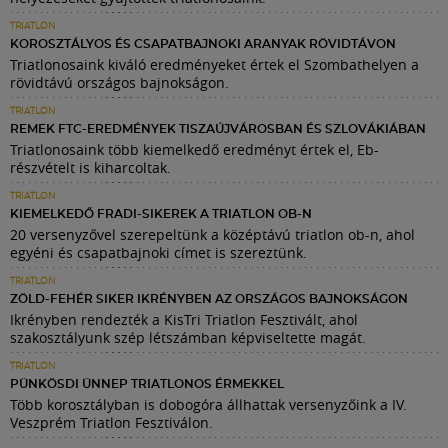
TRIATLON
KOROSZTÁLYOS ÉS CSAPATBAJNOKI ARANYAK RÖVIDTÁVON
Triatlonosaink kiváló eredményeket értek el Szombathelyen a
rövidtávú országos bajnokságon.
TRIATLON
REMEK FTC-EREDMÉNYEK TISZAÚJVÁROSBAN ÉS SZLOVÁKIÁBAN
Triatlonosaink több kiemelkedő eredményt értek el, Eb-
részvételt is kiharcoltak.
TRIATLON
KIEMELKEDŐ FRADI-SIKEREK A TRIATLON OB-N
20 versenyzővel szerepeltünk a középtávú triatlon ob-n, ahol
egyéni és csapatbajnoki címet is szereztünk.
TRIATLON
ZÖLD-FEHÉR SIKER IKRÉNYBEN AZ ORSZÁGOS BAJNOKSÁGON
Ikrényben rendezték a KisTri Triatlon Fesztivált, ahol
szakosztályunk szép létszámban képviseltette magát.
TRIATLON
PÜNKÖSDI ÜNNEP TRIATLONOS ÉRMEKKEL
Több korosztályban is dobogóra állhattak versenyzőink a IV.
Veszprém Triatlon Fesztiválon.