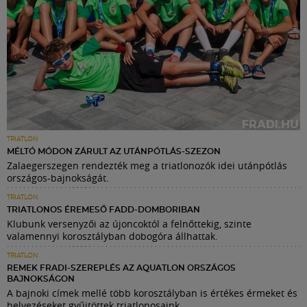
TRIATLON
MÉLTÓ MÓDON ZÁRULT AZ UTÁNPÓTLÁS-SZEZON
Zalaegerszegen rendezték meg a triatlonozók idei utánpótlás
országos-bajnokságát.
TRIATLON
TRIATLONOS ÉREMESŐ FADD-DOMBORIBAN
Klubunk versenyzői az újoncoktól a felnőttekig, szinte
valamennyi korosztályban dobogóra állhattak.
TRIATLON
REMEK FRADI-SZEREPLÉS AZ AQUATLON ORSZÁGOS
BAJNOKSÁGON
A bajnoki címek mellé több korosztályban is értékes érmeket és
helyezéseket gyűjtöttek triatlonosaink.