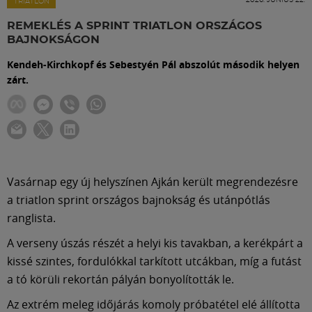
Labdarúgás
TRIATLON
REMEKLÉS A SPRINT TRIATLON ORSZÁGOS
BAJNOKSÁGON
Szakosztályok
Kendeh-Kirchkopf és Sebestyén Pál abszolút második helyen
zárt.
Meccscenter
Klub
Szolgáltatások
Vasárnap egy új helyszínen Ajkán került megrendezésre
a triatlon sprint országos bajnokság és utánpótlás
ranglista.
Shop
A verseny úszás részét a helyi kis tavakban, a kerékpárt a
kissé szintes, fordulókkal tarkított utcákban, míg a futást
Közösség
a tó körüli rekortán pályán bonyolították le.
Az extrém meleg időjárás komoly próbatétel elé állította