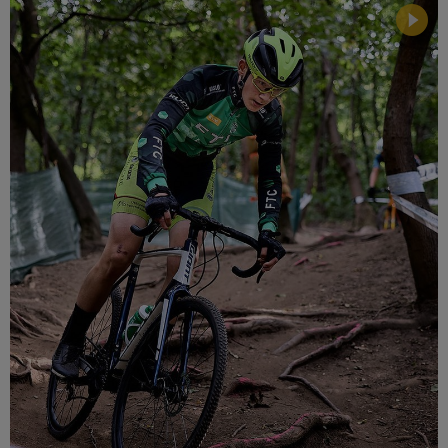
Múzeum
English