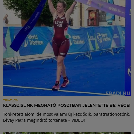
Labdarúgás
Szakosztályok
Meccscenter
Klub
Szolgáltatások
Shop
TRIATLON
KLASSZISUNK MEGHATÓ POSZTBAN JELENTETTE BE: VÉGE!
Tönkretett álom, de most valami új kezdődik: paratriatlonozónk,
Közösség
Lévay Petra megindító története – VIDEÓ!