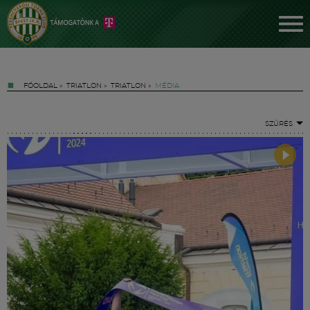
FŐOLDAL
»
TRIATLON
»
TRIATLON
»
MÉDIA
SZŰRÉS
Jegyek
FM YouTube +
Hírek