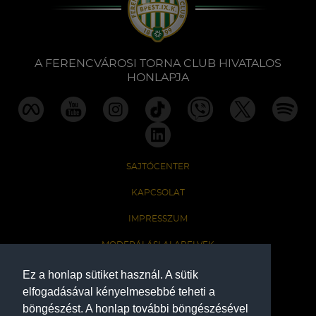
A FERENCVÁROSI TORNA CLUB HIVATALOS
HONLAPJA
SAJTÓCENTER
KAPCSOLAT
IMPRESSZUM
MODERÁLÁSI ALAPELVEK
HONLAP ADATKEZELÉSI TÁJÉKOZTATÓ
Ez a honlap sütiket használ. A sütik
elfogadásával kényelmesebbé teheti a
böngészést. A honlap további böngészésével