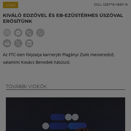
Labdarúgás
2024. SZEPTEMBER 16.
ÚSZÁS
KIVÁLÓ EDZŐVEL ÉS EB-EZÜSTÉRMES ÚSZÓVAL
Szakosztályok
ERŐSÍTÜNK
Meccscenter
Az FTC-ben folytatja karrierjét Plagányi Zsolt mesteredző,
Klub
valamint Kovács Benedek hátúszó.
Szolgáltatások
TOVÁBBI VIDEÓK
Shop
Közösség