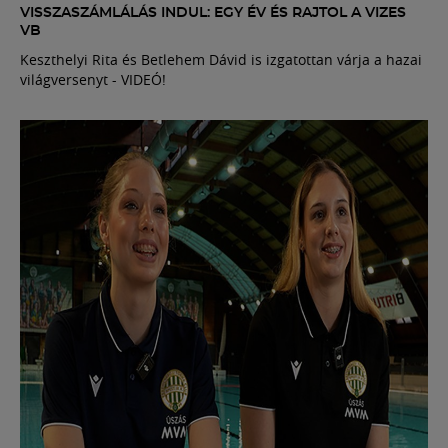
VISSZASZÁMLÁLÁS INDUL: EGY ÉV ÉS RAJTOL A VIZES
VB
Keszthelyi Rita és Betlehem Dávid is izgatottan várja a hazai
világversenyt - VIDEÓ!