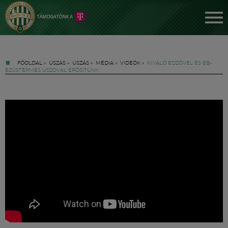
FŐOLDAL
»
ÚSZÁS
»
ÚSZÁS
»
MÉDIA
»
VIDEÓK
»
KIVÁLÓ EDZŐVEL ÉS EB-
EZÜSTÉRMES ÚSZÓVAL ERŐSÍTÜNK
Jegyek
FM YouTube +
Hírek