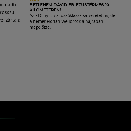
harmadik
BETLEHEM DÁVID EB-EZÜSTÉRMES 10
KILOMÉTEREN!
rosszul
Az FTC nyílt vízi úszóklasszisa vezetett is, de
el zárta a
a német Florian Wellbrock a hajrában
megelőzte.