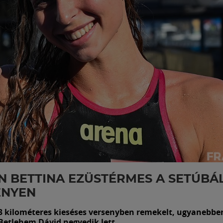
N BETTINA EZÜSTÉRMES A SETÚBÁL
ENYEN
3 kilométeres kieséses versenyben remekelt, ugyanebbe
etlehem Dávid negyedik lett.