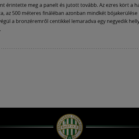
t érintette meg a panelt és jutott tovább. Az ezres kört a 
ta, az 500 méteres fináléban azonban mindkét bójakerülése 
y végül a bronzéremről centikkel lemaradva egy negyedik helly
.