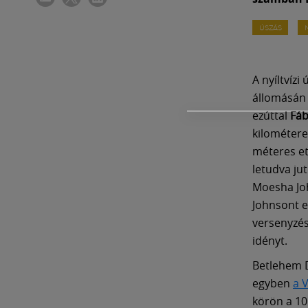
ÚSZÁS
A nyíltvíz
állomásán 
ezúttal
Fáb
kilométere
méteres et
letudva jut
Moesha Joh
Johnsont e
versenyzés
idényt.
Betlehem D
egyben
a 
körön a 10