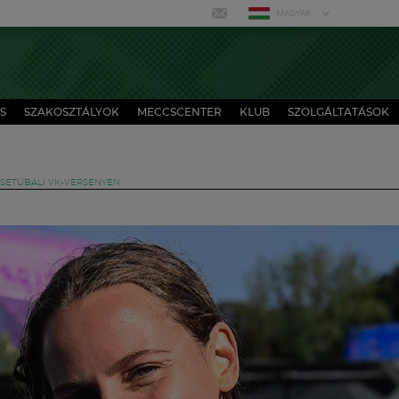
MAGYAR
S
SZAKOSZTÁLYOK
MECCSCENTER
KLUB
SZOLGÁLTATÁSOK
 SETÚBÁLI VK-VERSENYEN