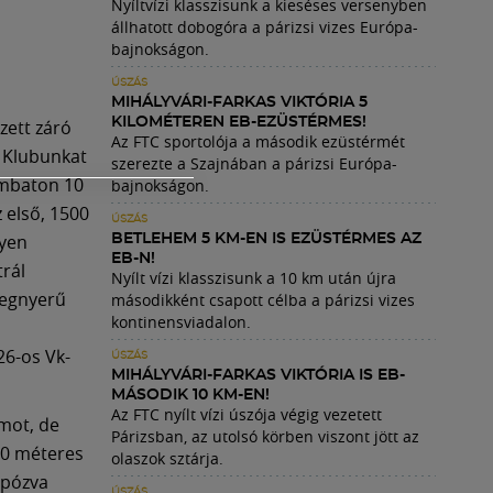
Nyíltvízi klasszisunk a kieséses versenyben
állhatott dobogóra a párizsi vizes Európa-
bajnokságon.
ÚSZÁS
MIHÁLYVÁRI-FARKAS VIKTÓRIA 5
KILOMÉTEREN EB-EZÜSTÉRMES!
zett záró
Az FTC sportolója a második ezüstérmét
. Klubunkat
szerezte a Szajnában a párizsi Európa-
ombaton 10
bajnokságon.
 első, 1500
ÚSZÁS
lyen
BETLEHEM 5 KM-EN IS EZÜSTÉRMES AZ
EB-N!
trál
Nyílt vízi klasszisunk a 10 km után újra
megnyerű
másodikként csapott célba a párizsi vizes
kontinensviadalon.
26-os Vk-
ÚSZÁS
MIHÁLYVÁRI-FARKAS VIKTÓRIA IS EB-
MÁSODIK 10 KM-EN!
Az FTC nyílt vízi úszója végig vezetett
mot, de
Párizsban, az utolsó körben viszont jött az
500 méteres
olaszok sztárja.
mpózva
ÚSZÁS