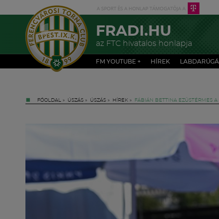
FRADI.HU
az FTC hivatalos honlapja
FM YOUTUBE +
HÍREK
LABDARÚGÁ
FŐOLDAL
»
ÚSZÁS
»
ÚSZÁS
»
HÍREK
»
FÁBIÁN BETTINA EZÜSTÉRMES A