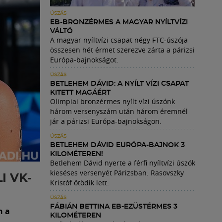
ÚSZÁS
EB-BRONZÉRMES A MAGYAR NYÍLTVÍZI
VÁLTÓ
A magyar nyíltvízi csapat négy FTC-úszója
összesen hét érmet szerezve zárta a párizsi
Európa-bajnokságot.
ÚSZÁS
BETLEHEM DÁVID: A NYÍLT VÍZI CSAPAT
KITETT MAGÁÉRT
Olimpiai bronzérmes nyílt vízi úszónk
három versenyszám után három éremnél
jár a párizsi Európa-bajnokságon.
ÚSZÁS
BETLEHEM DÁVID EURÓPA-BAJNOK 3
KILOMÉTEREN!
Betlehem Dávid nyerte a férfi nyíltvízi úszók
kieséses versenyét Párizsban. Rasovszky
I VK-
Kristóf ötödik lett.
ÚSZÁS
FÁBIÁN BETTINA EB-EZÜSTÉRMES 3
n a
KILOMÉTEREN