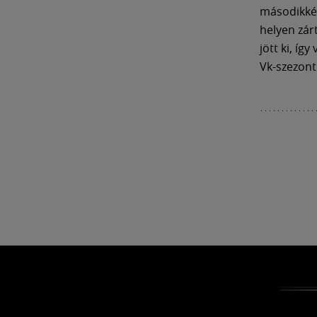
másodikkén
helyen zár
jött ki, íg
Vk-szezont