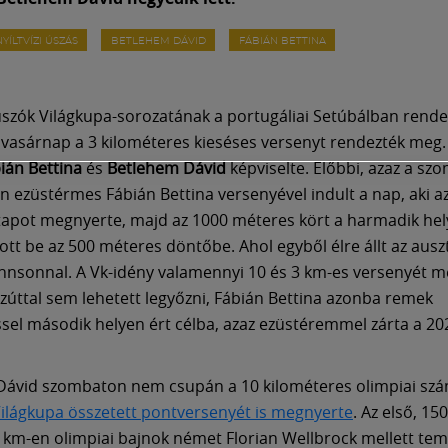
NYÍLTVÍZI ÚSZÁS
BETLEHEM DÁVID
FÁBIÁN BETTINA
i úszók Világkupa-sorozatának a portugáliai Setúbálban rende
vasárnap a 3 kilométeres kieséses versenyt rendezték meg
ián Bettina
és
Betlehem Dávid
képviselte. Előbbi, azaz a sz
n ezüstérmes Fábián Bettina versenyével indult a nap, aki az
apot megnyerte, majd az 1000 méteres kört a harmadik he
ott be az 500 méteres döntőbe. Ahol egyből élre állt az ausz
nsonnal. A Vk-idény valamennyi 10 és 3 km-es versenyét 
zúttal sem lehetett legyőzni, Fábián Bettina azonba remek
sel második helyen ért célba, azaz ezüstéremmel zárta a 20
ávid szombaton nem csupán a 10 kilométeres olimpiai szá
Világkupa összetett pontversenyét is megnyerte
. Az első, 1
 km-en olimpiai bajnok német Florian Wellbrock mellett te