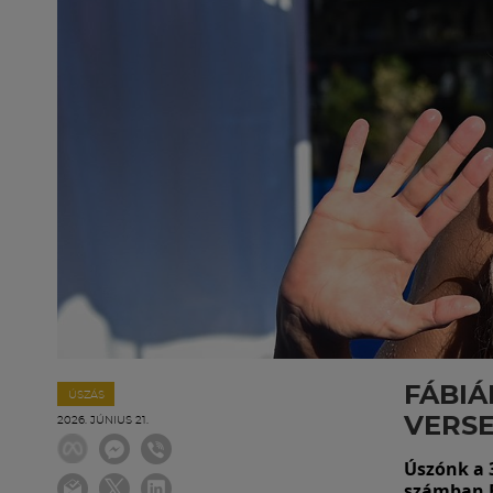
FÁBIÁ
ÚSZÁS
VERS
2026. JÚNIUS 21.
Úszónk a 
számban B