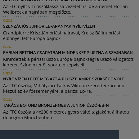
Az FTC nyílt vízi úszóklasszisa vezetett is, de a német Florian
Wellbrock a hajrában megelőzte.
ÚSZÁS
SZENZÁCIÓS JUNIOR EB-ARANYAK NYÍLTVÍZEN
Grandpierre Krisztián óriási hajrával, Kreisz Bálint óriási
előnnyel lett Európa-bajnok.
ÚSZÁS
FÁBIÁN BETTINA CSAPATBAN MINDENKÉPP ÚSZNA A SZAJNÁBAN
Kihirdették a párizsi úszó Európa-bajnokságra utazó válogatott
keretet. Színeinket öt sportoló képviseli.
ÚSZÁS
NYÍLT VÍZEN LELTE MEG AZT A PLUSZT, AMIRE SZÜKSÉGE VOLT
Az FTC úszója, Mihályvári-Farkas Viktória szerettei körében
készül az év főeseményére, a párizsi Eb-re.
ÚSZÁS
TAKÁCS BOTOND BRONZÉRMES A JUNIOR ÚSZÓ-EB-N
Az FTC úszója a 4x200 méteres gyors váltó tagjaként állhatott
dobogóra Münchenben.