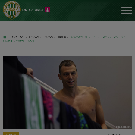
FŐOLDAL
»
ÚSZÁS
»
ÚSZÁS
»
HÍREK
»
KOVÁCS BENEDEK BRONZÉRMES A
MARE NOSTRUMON
Jegyek
FM YouTube +
Hírek
2026. MÁJUS 24.