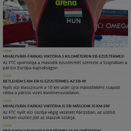
ÚSZÁS
MIHÁLYVÁRI-FARKAS VIKTÓRIA 5 KILOMÉTEREN EB-EZÜSTÉRMES!
Az FTC sportolója a második ezüstérmét szerezte a Szajnában a
párizsi Európa-bajnokságon.
ÚSZÁS
BETLEHEM 5 KM-EN IS EZÜSTÉRMES AZ EB-N!
Nyílt vízi klasszisunk a 10 km után újra másodikként csapott
célba a párizsi vizes kontinensviadalon.
ÚSZÁS
MIHÁLYVÁRI-FARKAS VIKTÓRIA IS EB-MÁSODIK 10 KM-EN!
Az FTC nyílt vízi úszója végig vezetett Párizsban, az utolsó
körben viszont jött az olaszok sztárja.
ÚSZÁS
BETLEHEM DÁVID EB-EZÜSTÉRMES 10 KILOMÉTEREN!