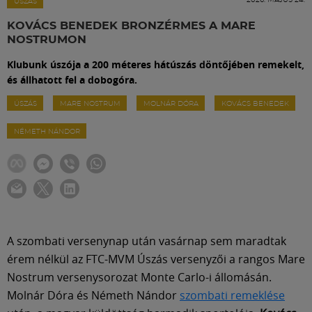
Labdarúgás
ÚSZÁS
KOVÁCS BENEDEK BRONZÉRMES A MARE
NOSTRUMON
Szakosztályok
Klubunk úszója a 200 méteres hátúszás döntőjében remekelt,
és állhatott fel a dobogóra.
Meccscenter
ÚSZÁS
MARE NOSTRUM
MOLNÁR DÓRA
KOVÁCS BENEDEK
NÉMETH NÁNDOR
Klub
Szolgáltatások
Shop
A szombati versenynap után vasárnap sem maradtak
érem nélkül az FTC-MVM Úszás versenyzői a rangos Mare
Közösség
Nostrum versenysorozat Monte Carlo-i állomásán.
Molnár Dóra és Németh Nándor
szombati remeklése