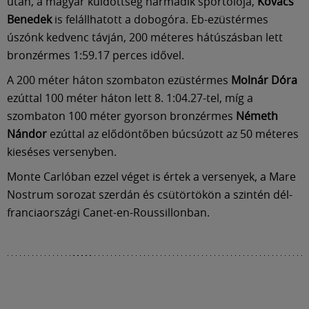
Múzeum
után, a magyar küldöttség harmadik sportolója,
Kovács
Benedek
is felállhatott a dobogóra. Eb-ezüstérmes
úszónk kedvenc távján, 200 méteres hátúszásban lett
English
bronzérmes 1:59.17 perces idővel.
A 200 méter háton szombaton ezüstérmes
Molnár Dóra
ezúttal 100 méter háton lett 8. 1:04.27-tel, míg a
szombaton 100 méter gyorson bronzérmes
Németh
Nándor
ezúttal az elődöntőben búcsúzott az 50 méteres
kieséses versenyben.
Monte Carlóban ezzel véget is értek a versenyek, a Mare
Nostrum sorozat szerdán és csütörtökön a szintén dél-
franciaországi Canet-en-Roussillonban.