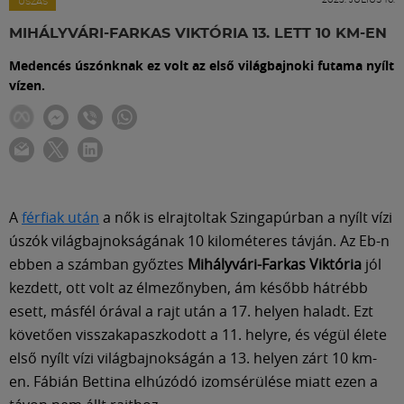
Labdarúgás
ÚSZÁS
MIHÁLYVÁRI-FARKAS VIKTÓRIA 13. LETT 10 KM-EN
Szakosztályok
Medencés úszónknak ez volt az első világbajnoki futama nyílt
vízen.
Meccscenter
Klub
A
férfiak után
a nők is elrajtoltak Szingapúrban a nyílt vízi
Szolgáltatások
úszók világbajnokságának 10 kilométeres távján. Az Eb-n
ebben a számban győztes
Mihályvári-Farkas Viktória
jól
kezdett, ott volt az élmezőnyben, ám később hátrébb
Shop
esett, másfél órával a rajt után a 17. helyen haladt. Ezt
követően visszakapaszkodott a 11. helyre, és végül élete
Közösség
első nyílt vízi világbajnokságán a 13. helyen zárt 10 km-
en. Fábián Bettina elhúzódó izomsérülése miatt ezen a