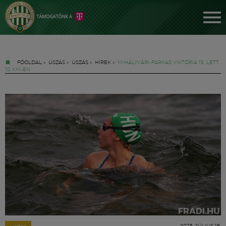
FŐOLDAL
»
ÚSZÁS
»
ÚSZÁS
»
HÍREK
»
MIHÁLYVÁRI-FARKAS VIKTÓRIA 13. LETT
10 KM-EN
Jegyek
FM YouTube +
Hírek
2025. JÚLIUS 16.