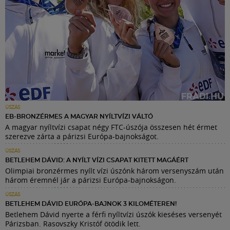
ÚSZÁS
EB-BRONZÉRMES A MAGYAR NYÍLTVÍZI VÁLTÓ
A magyar nyíltvízi csapat négy FTC-úszója összesen hét érmet
szerezve zárta a párizsi Európa-bajnokságot.
ÚSZÁS
BETLEHEM DÁVID: A NYÍLT VÍZI CSAPAT KITETT MAGÁÉRT
Olimpiai bronzérmes nyílt vízi úszónk három versenyszám után
három éremnél jár a párizsi Európa-bajnokságon.
ÚSZÁS
BETLEHEM DÁVID EURÓPA-BAJNOK 3 KILOMÉTEREN!
Betlehem Dávid nyerte a férfi nyíltvízi úszók kieséses versenyét
Párizsban. Rasovszky Kristóf ötödik lett.