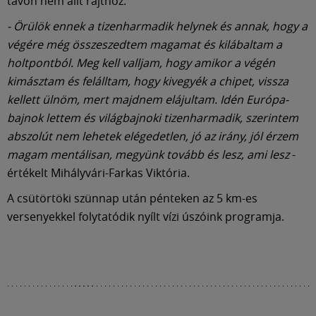
Múzeum
távon nem állt rajthoz.
- Örülök ennek a tizenharmadik helynek és annak, hogy a
végére még összeszedtem magamat és kilábaltam a
English
holtpontból. Meg kell valljam, hogy amikor a végén
kimásztam és felálltam, hogy kivegyék a chipet, vissza
kellett ülnöm, mert majdnem elájultam. Idén Európa-
bajnok lettem és világbajnoki tizenharmadik, szerintem
abszolút nem lehetek elégedetlen, jó az irány, jól érzem
magam mentálisan, megyünk tovább és lesz, ami lesz
-
értékelt Mihályvári-Farkas Viktória.
A csütörtöki szünnap után pénteken az 5 km-es
versenyekkel folytatódik nyílt vízi úszóink programja.