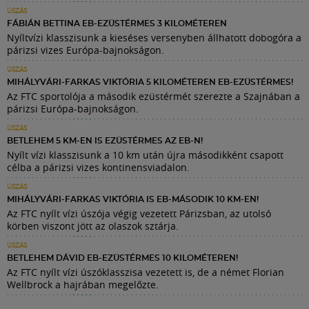
ÚSZÁS
FÁBIÁN BETTINA EB-EZÜSTÉRMES 3 KILOMÉTEREN
Nyíltvízi klasszisunk a kieséses versenyben állhatott dobogóra a
párizsi vizes Európa-bajnokságon.
ÚSZÁS
MIHÁLYVÁRI-FARKAS VIKTÓRIA 5 KILOMÉTEREN EB-EZÜSTÉRMES!
Az FTC sportolója a második ezüstérmét szerezte a Szajnában a
párizsi Európa-bajnokságon.
ÚSZÁS
BETLEHEM 5 KM-EN IS EZÜSTÉRMES AZ EB-N!
Nyílt vízi klasszisunk a 10 km után újra másodikként csapott
célba a párizsi vizes kontinensviadalon.
ÚSZÁS
MIHÁLYVÁRI-FARKAS VIKTÓRIA IS EB-MÁSODIK 10 KM-EN!
Az FTC nyílt vízi úszója végig vezetett Párizsban, az utolsó
körben viszont jött az olaszok sztárja.
ÚSZÁS
BETLEHEM DÁVID EB-EZÜSTÉRMES 10 KILOMÉTEREN!
Az FTC nyílt vízi úszóklasszisa vezetett is, de a német Florian
Wellbrock a hajrában megelőzte.