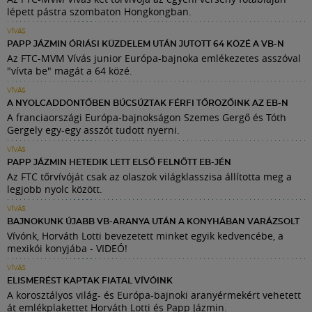
lépett pástra szombaton Hongkongban.
VÍVÁS
PAPP JÁZMIN ÓRIÁSI KÜZDELEM UTÁN JUTOTT 64 KÖZÉ A VB-N
Az FTC-MVM Vívás junior Európa-bajnoka emlékezetes asszóval
"vívta be" magát a 64 közé.
VÍVÁS
A NYOLCADDÖNTŐBEN BÚCSÚZTAK FÉRFI TŐRÖZŐINK AZ EB-N
A franciaországi Európa-bajnokságon Szemes Gergő és Tóth
Gergely egy-egy asszót tudott nyerni.
VÍVÁS
PAPP JÁZMIN HETEDIK LETT ELSŐ FELNŐTT EB-JÉN
Az FTC tőrvívóját csak az olaszok világklasszisa állította meg a
legjobb nyolc között.
VÍVÁS
BAJNOKUNK ÚJABB VB-ARANYA UTÁN A KONYHÁBAN VARÁZSOLT
Vívónk, Horváth Lotti bevezetett minket egyik kedvencébe, a
mexikói konyjába - VIDEÓ!
VÍVÁS
ELISMERÉST KAPTAK FIATAL VÍVÓINK
A korosztályos világ- és Európa-bajnoki aranyérmekért vehetett
át emlékplakettet Horváth Lotti és Papp Jázmin.