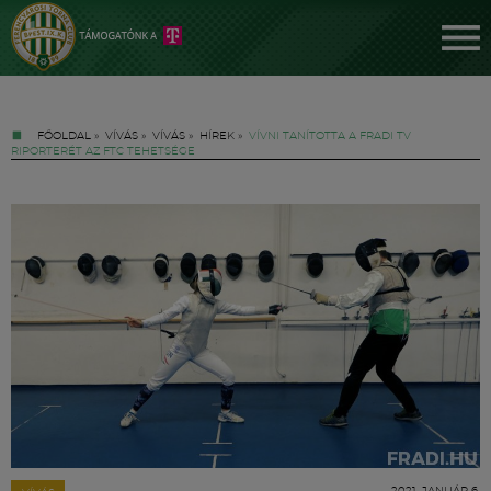
FŐOLDAL
»
VÍVÁS
»
VÍVÁS
»
HÍREK
»
VÍVNI TANÍTOTTA A FRADI TV
RIPORTERÉT AZ FTC TEHETSÉGE
Jegyek
FM YouTube +
Hírek
2021. JANUÁR 6.