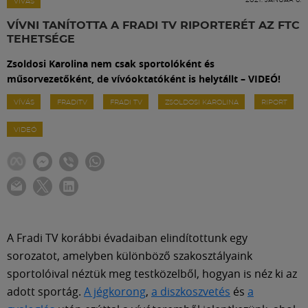
Labdarúgás
VÍVÁS
VÍVNI TANÍTOTTA A FRADI TV RIPORTERÉT AZ FTC
TEHETSÉGE
Szakosztályok
Zsoldosi Karolina nem csak sportolóként és
műsorvezetőként, de vívóoktatóként is helytállt – VIDEÓ!
Meccscenter
VÍVÁS
FRADITV
FRADI TV
ZSOLDOSI KAROLINA
RIPORT
VIDEÓ
Klub
Szolgáltatások
Shop
A Fradi TV korábbi évadaiban elindítottunk egy
sorozatot, amelyben különböző szakosztályaink
Közösség
sportolóival néztük meg testközelből, hogyan is néz ki az
adott sportág.
A jégkorong
,
a diszkoszvetés
és
a