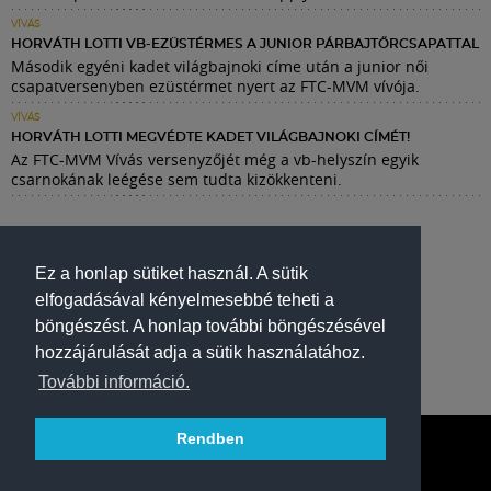
VÍVÁS
HORVÁTH LOTTI VB-EZÜSTÉRMES A JUNIOR PÁRBAJTŐRCSAPATTAL
Második egyéni kadet világbajnoki címe után a junior női
csapatversenyben ezüstérmet nyert az FTC-MVM vívója.
VÍVÁS
HORVÁTH LOTTI MEGVÉDTE KADET VILÁGBAJNOKI CÍMÉT!
Az FTC-MVM Vívás versenyzőjét még a vb-helyszín egyik
csarnokának leégése sem tudta kizökkenteni.
Ez a honlap sütiket használ. A sütik
elfogadásával kényelmesebbé teheti a
böngészést. A honlap további böngészésével
hozzájárulását adja a sütik használatához.
További információ.
Rendben