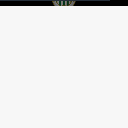
A FERENCVÁROSI TORNA CLUB HIVATALOS
HONLAPJA
SAJTÓCENTER
KAPCSOLAT
IMPRESSZUM
MODERÁLÁSI ALAPELVEK
HONLAP ADATKEZELÉSI TÁJÉKOZTATÓ
A Ferencvárosi Torna Club hivatalos honlapja