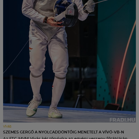
VÍVÁS
SZEMES GERGŐ A NYOLCADDÖNTŐIG MENETELT A VÍVÓ-VB-N
Az FTC-MVM Vívás két tőrvívója az egyéni verseny főtábláján