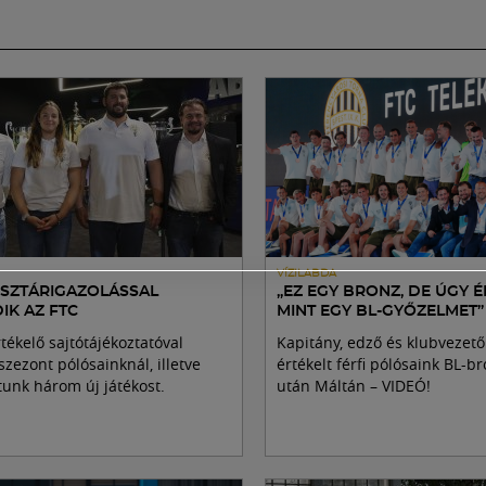
VÍZILABDA
SZTÁRIGAZOLÁSSAL
„EZ EGY BRONZ, DE ÚGY É
IK AZ FTC
MINT EGY BL-GYŐZELMET”
tékelő sajtótájékoztatóval
Kapitány, edző és klubvezető
szezont pólósainknál, illetve
értékelt férfi pólósaink BL-
unk három új játékost.
után Máltán – VIDEÓ!