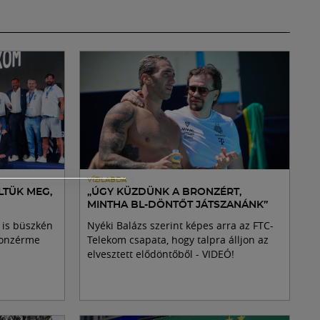
VÍZILABDA
LTÜK MEG,
„ÚGY KÜZDÜNK A BRONZÉRT,
MINTHA BL-DÖNTŐT JÁTSZANÁNK”
 is büszkén
Nyéki Balázs szerint képes arra az FTC-
bronzérme
Telekom csapata, hogy talpra álljon az
elvesztett elődöntőből - VIDEÓ!