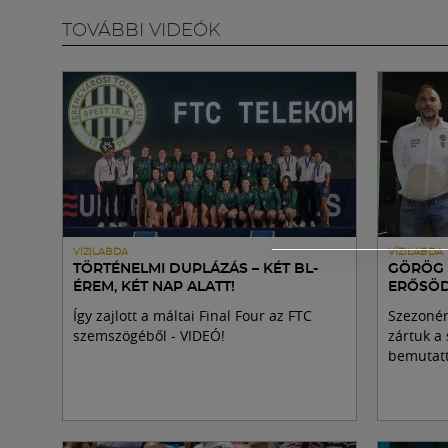
TOVÁBBI VIDEÓK
VÍZILABDA
VÍZILABDA
TÖRTÉNELMI DUPLÁZÁS – KÉT BL-
GÖRÖG 
ÉREM, KÉT NAP ALATT!
ERŐSÖD
Így zajlott a máltai Final Four az FTC
Szezonér
szemszögéből - VIDEÓ!
zártuk a 
bemutatt