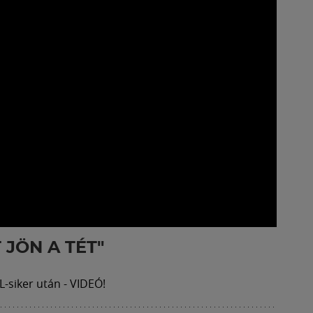
 JÖN A TÉT"
L-siker után - VIDEÓ!