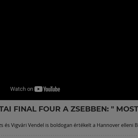
TAI FINAL FOUR A ZSEBBEN: " MOST
zs és Vigvári Vendel is boldogan értékelt a Hannover elleni B