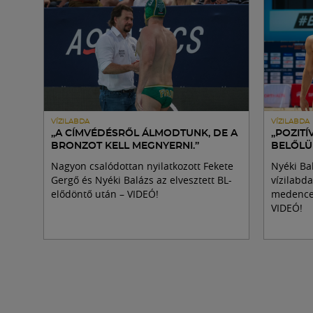
VÍZILABDA
VÍZILABDA
„A CÍMVÉDÉSRŐL ÁLMODTUNK, DE A
„POZITÍ
BRONZOT KELL MEGNYERNI.”
BELŐLÜ
Nagyon csalódottan nyilatkozott Fekete
Nyéki Bal
Gergő és Nyéki Balázs az elvesztett BL-
vízilabd
elődöntő után – VIDEÓ!
medence,
VIDEÓ!