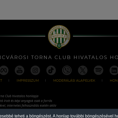
NCVÁROSI TORNA CLUB HIVATALOS H
T
IMPRESSZUM
MODERÁLÁSI ALAPELVEK
HON
rna Club hivatalos honlapja
tó írott és képi anyagok csak a forrás
vel, internetes felhasználás esetén aktív
ználhatóak fel.
mesebbé teheti a böngészést. A honlap további böngészésével ho