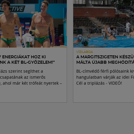
VÍZILABDA
V ENERGIÁKAT HOZ KI
A MARGITSZIGETEN KÉSZ
NK A KÉT BL-GYŐZELEM!”
MÁLTA ÚJABB MEGHÓDÍT
ázs szerint segíthet a
BL-címvédő férfi pólósaink ki
acsapatának az ismerős
hangulatban várják az idei Fi
 ahol már két trófeát nyertek –
Cél a triplázás - VIDEÓ!