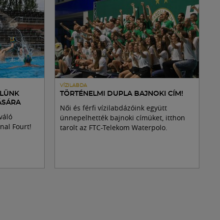
VÍZILABDA
ÜLÜNK
TÖRTÉNELMI DUPLA BAJNOKI CÍM!
ÁSÁRA
Női és férfi vízilabdázóink együtt
váló
ünnepelhették bajnoki címüket, itthon
nal Fourt!
tarolt az FTC-Telekom Waterpolo.