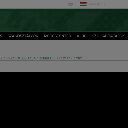
MAGYAR
S
SZAKOSZTÁLYOK
MECCSCENTER
KLUB
SZOLGÁLTATÁSOK
»
A MÁLTAI FINAL FOUR A ZSEBBEN: " MOST JÖN A TÉT"