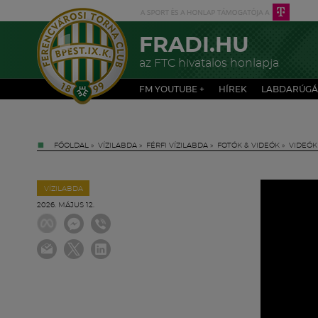
FRADI.HU
az FTC hivatalos honlapja
FM YOUTUBE +
HÍREK
LABDARÚGÁ
FŐOLDAL
»
VÍZILABDA
»
FÉRFI VÍZILABDA
»
FOTÓK & VIDEÓK
»
VIDEÓK
VÍZILABDA
2026. MÁJUS 12.