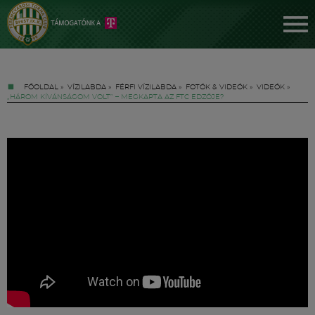
FŐOLDAL
»
VÍZILABDA
»
FÉRFI VÍZILABDA
»
FOTÓK & VIDEÓK
»
VIDEÓK
»
„HÁROM KÍVÁNSÁGOM VOLT” – MEGKAPTA AZ FTC EDZŐJE?
Jegyek
FM YouTube +
Hírek