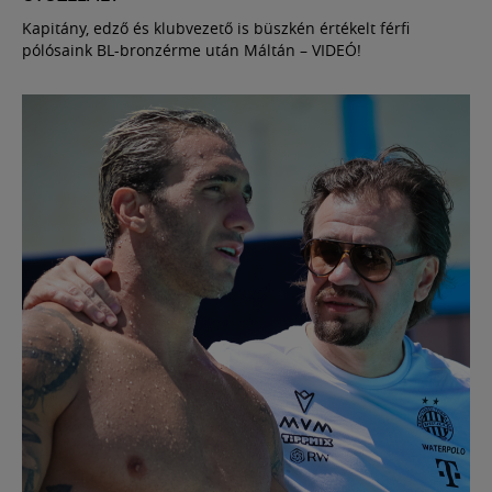
Kapitány, edző és klubvezető is büszkén értékelt férfi
pólósaink BL-bronzérme után Máltán – VIDEÓ!