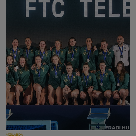
Múzeum
English
VÍZILABDA