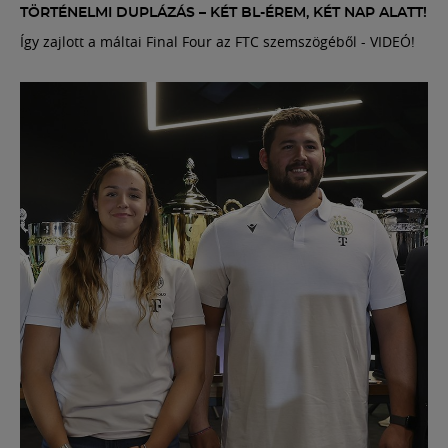
TÖRTÉNELMI DUPLÁZÁS – KÉT BL-ÉREM, KÉT NAP ALATT!
Így zajlott a máltai Final Four az FTC szemszögéből - VIDEÓ!