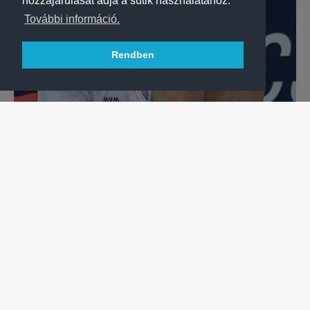
hozzájárulását adja a sütik használatához.
További információ.
Rendben
VÍZILABDA