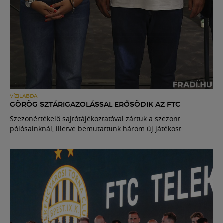
VÍZILABDA
GÖRÖG SZTÁRIGAZOLÁSSAL ERŐSÖDIK AZ FTC
Szezonértékelő sajtótájékoztatóval zártuk a szezont
pólósainknál, illetve bemutattunk három új játékost.