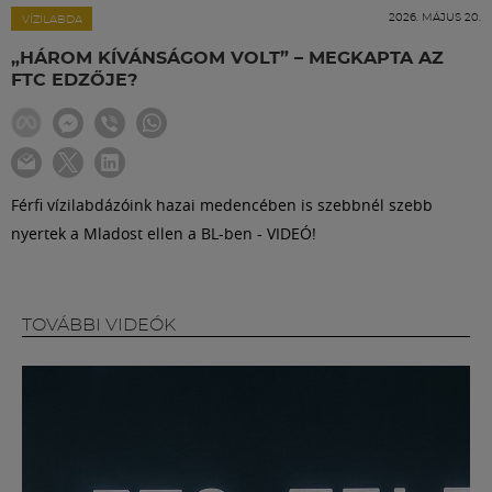
Labdarúgás
2026. MÁJUS 20.
VÍZILABDA
„HÁROM KÍVÁNSÁGOM VOLT” – MEGKAPTA AZ
Szakosztályok
FTC EDZŐJE?
Meccscenter
Férfi vízilabdázóink hazai medencében is szebbnél szebb
Klub
nyertek a Mladost ellen a BL-ben - VIDEÓ!
Szolgáltatások
TOVÁBBI VIDEÓK
Shop
Közösség