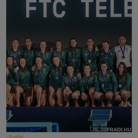
Múzeum
English
VÍZILABDA