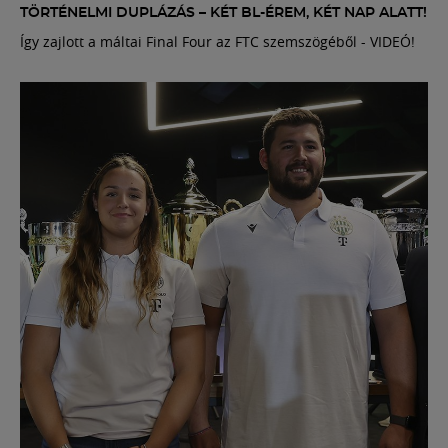
TÖRTÉNELMI DUPLÁZÁS – KÉT BL-ÉREM, KÉT NAP ALATT!
Így zajlott a máltai Final Four az FTC szemszögéből - VIDEÓ!