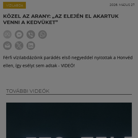
Labdarúgás
2026. MÁJUS 27.
VÍZILABDA
KÖZEL AZ ARANY: „AZ ELEJÉN EL AKARTUK
Szakosztályok
VENNI A KEDVÜKET”
Meccscenter
Férfi vízilabdázóink parádés első negyeddel nyitottak a Honvéd
Klub
ellen, így esélyt sem adtak - VIDEÓ!
Szolgáltatások
TOVÁBBI VIDEÓK
Shop
Közösség