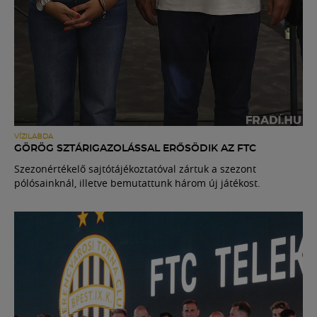
VÍZILABDA
GÖRÖG SZTÁRIGAZOLÁSSAL ERŐSÖDIK AZ FTC
Szezonértékelő sajtótájékoztatóval zártuk a szezont
pólósainknál, illetve bemutattunk három új játékost.