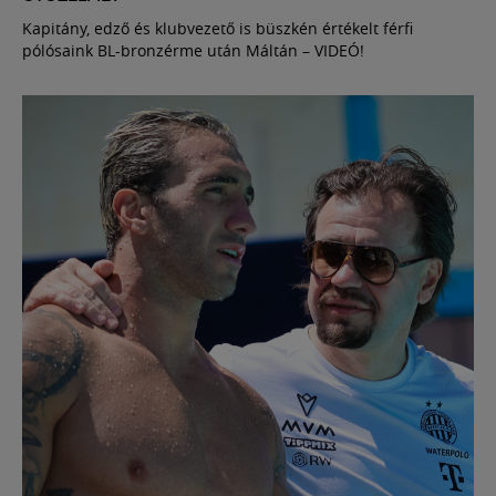
Kapitány, edző és klubvezető is büszkén értékelt férfi
pólósaink BL-bronzérme után Máltán – VIDEÓ!