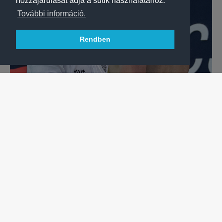
hozzájárulását adja a sütik használatához.
További információ.
Rendben
VÍZILABDA