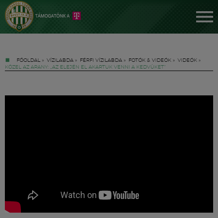
FŐOLDAL
»
VÍZILABDA
»
FÉRFI VÍZILABDA
»
FOTÓK & VIDEÓK
»
VIDEÓK
»
KÖZEL AZ ARANY: „AZ ELEJÉN EL AKARTUK VENNI A KEDVÜKET”
Jegyek
FM YouTube +
Hírek