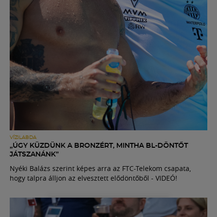
VÍZILABDA
„ÚGY KÜZDÜNK A BRONZÉRT, MINTHA BL-DÖNTŐT
JÁTSZANÁNK”
Nyéki Balázs szerint képes arra az FTC-Telekom csapata,
hogy talpra álljon az elvesztett elődöntőből - VIDEÓ!