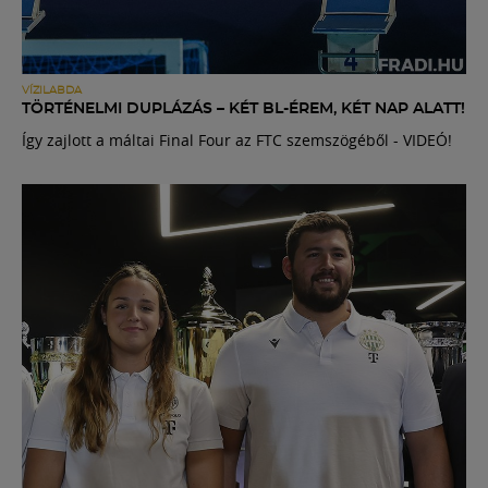
VÍZILABDA
TÖRTÉNELMI DUPLÁZÁS – KÉT BL-ÉREM, KÉT NAP ALATT!
Így zajlott a máltai Final Four az FTC szemszögéből - VIDEÓ!