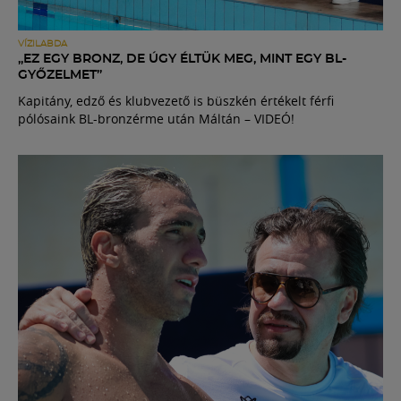
VÍZILABDA
„EZ EGY BRONZ, DE ÚGY ÉLTÜK MEG, MINT EGY BL-
GYŐZELMET”
Kapitány, edző és klubvezető is büszkén értékelt férfi
pólósaink BL-bronzérme után Máltán – VIDEÓ!