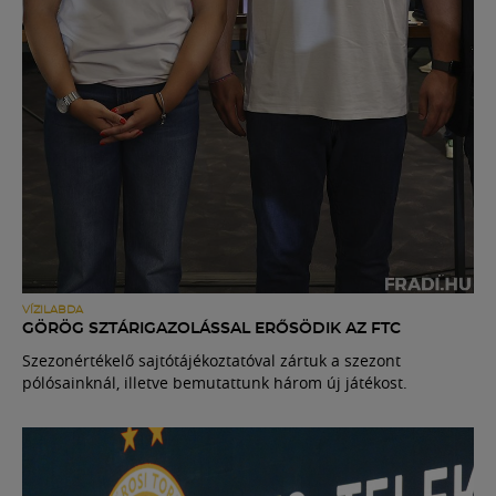
VÍZILABDA
GÖRÖG SZTÁRIGAZOLÁSSAL ERŐSÖDIK AZ FTC
Szezonértékelő sajtótájékoztatóval zártuk a szezont
pólósainknál, illetve bemutattunk három új játékost.