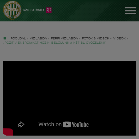
FŐOLDAL
»
VÍZILABDA
»
FÉRFI VÍZILABDA
»
FOTÓK & VIDEÓK
»
VIDEÓK
»
„POZITÍV ENERGIÁKAT HOZ KI BELŐLÜNK A KÉT BL-GYŐZELEM!”
Jegyek
FM YouTube +
Hírek