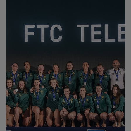
Múzeum
English