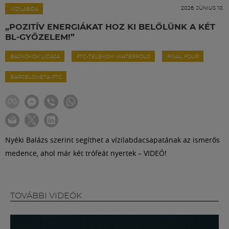
Labdarúgás
2026. JÚNIUS 10.
VÍZILABDA
„POZITÍV ENERGIÁKAT HOZ KI BELŐLÜNK A KÉT
Szakosztályok
BL-GYŐZELEM!”
BAJNOKOK LIGÁJA
FTC-TELEKOM WATERPOLO
FINAL FOUR
Meccscenter
BARCELONETA-FTC
Klub
Szolgáltatások
Nyéki Balázs szerint segíthet a vízilabdacsapatának az ismerős
medence, ahol már két trófeát nyertek – VIDEÓ!
Shop
Közösség
TOVÁBBI VIDEÓK