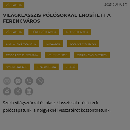
Labdarúgás
2023. JÚNIUS 7.
VÍZILABDA
VILÁGKLASSZIS PÓLÓSOKKAL ERŐSÍTETT A
Szakosztályok
FERENCVÁROS
VÍZILABDA
FÉRFI VÍZILABDA
NŐI VÍZILABDA
Meccscenter
SAJTÓTÁJÉKOZTATÓ
IGAZOLÁS
DUSAN MANDICS
Klub
EDOARDO DI SOMMA
VÁLYI VANDA
GERENDÁS GYÖRGY
NYÉKI BALÁZS
FRADIMEDIA
VIDEÓ
Szolgáltatások
Shop
Szerb világsztárral és olasz klasszissal erősít férfi
pólócsapatunk, a hölgyeknél visszatérőt köszönthetünk.
Közösség