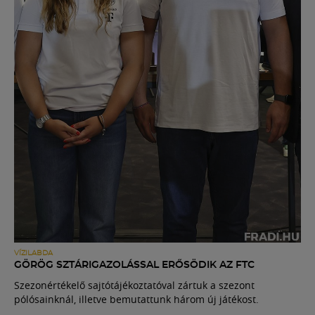
VÍZILABDA
GÖRÖG SZTÁRIGAZOLÁSSAL ERŐSÖDIK AZ FTC
Szezonértékelő sajtótájékoztatóval zártuk a szezont
pólósainknál, illetve bemutattunk három új játékost.