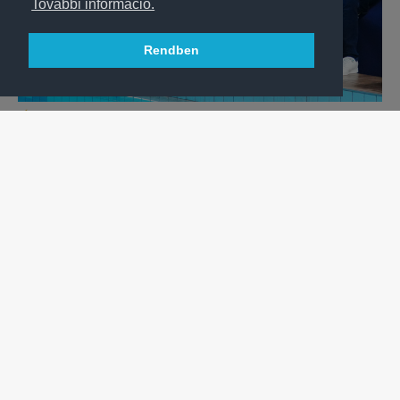
További információ.
Rendben
VÍZILABDA
„EZ EGY BRONZ, DE ÚGY ÉLTÜK MEG, MINT EGY BL-
GYŐZELMET”
Kapitány, edző és klubvezető is büszkén értékelt férfi
pólósaink BL-bronzérme után Máltán – VIDEÓ!