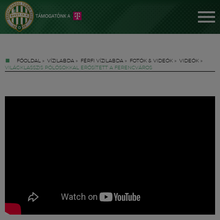
FŐOLDAL
»
VÍZILABDA
»
FÉRFI VÍZILABDA
»
FOTÓK & VIDEÓK
»
VIDEÓK
»
VILÁGKLASSZIS PÓLÓSOKKAL ERŐSÍTETT A FERENCVÁROS
Jegyek
FM YouTube +
Hírek