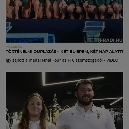
VÍZILABDA
TÖRTÉNELMI DUPLÁZÁS – KÉT BL-ÉREM, KÉT NAP ALATT!
Így zajlott a máltai Final Four az FTC szemszögéből - VIDEÓ!