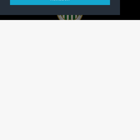
A FERENCVÁROSI TORNA CLUB HIVATALOS
HONLAPJA
SAJTÓCENTER
KAPCSOLAT
IMPRESSZUM
MODERÁLÁSI ALAPELVEK
HONLAP ADATKEZELÉSI TÁJÉKOZTATÓ