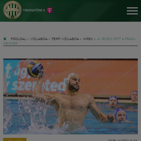
FŐOLDAL
»
VÍZILABDA
»
FÉRFI VÍZILABDA
»
HÍREK
»
A VÉGÉN JÖTT A FRADI-
HENGER
Jegyek
FM YouTube +
Hírek
2025. MÁRCIUS 22.