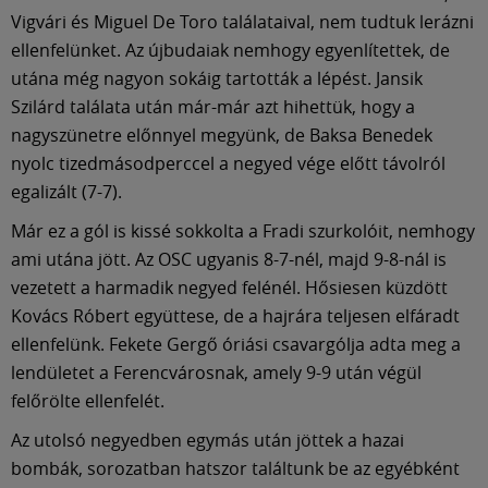
Múzeum
Vigvári és Miguel De Toro találataival, nem tudtuk lerázni
ellenfelünket. Az újbudaiak nemhogy egyenlítettek, de
English
utána még nagyon sokáig tartották a lépést. Jansik
Szilárd találata után már-már azt hihettük, hogy a
nagyszünetre előnnyel megyünk, de Baksa Benedek
nyolc tizedmásodperccel a negyed vége előtt távolról
egalizált (7-7).
Már ez a gól is kissé sokkolta a Fradi szurkolóit, nemhogy
ami utána jött. Az OSC ugyanis 8-7-nél, majd 9-8-nál is
vezetett a harmadik negyed felénél. Hősiesen küzdött
Kovács Róbert együttese, de a hajrára teljesen elfáradt
ellenfelünk. Fekete Gergő óriási csavargólja adta meg a
lendületet a Ferencvárosnak, amely 9-9 után végül
felőrölte ellenfelét.
Az utolsó negyedben egymás után jöttek a hazai
bombák, sorozatban hatszor találtunk be az egyébként