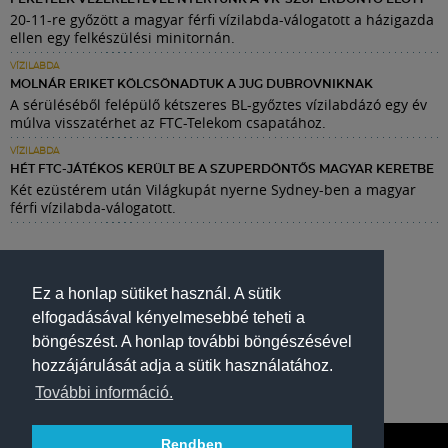
20-11-re győzött a magyar férfi vízilabda-válogatott a házigazda
ellen egy felkészülési minitornán.
VÍZILABDA
MOLNÁR ERIKET KÖLCSÖNADTUK A JUG DUBROVNIKNAK
A sérüléséből felépülő kétszeres BL-győztes vízilabdázó egy év
múlva visszatérhet az FTC-Telekom csapatához.
VÍZILABDA
HÉT FTC-JÁTÉKOS KERÜLT BE A SZUPERDÖNTŐS MAGYAR KERETBE
Két ezüstérem után Világkupát nyerne Sydney-ben a magyar
férfi vízilabda-válogatott.
Ez a honlap sütiket használ. A sütik
elfogadásával kényelmesebbé teheti a
böngészést. A honlap további böngészésével
hozzájárulását adja a sütik használatához.
További információ.
Rendben