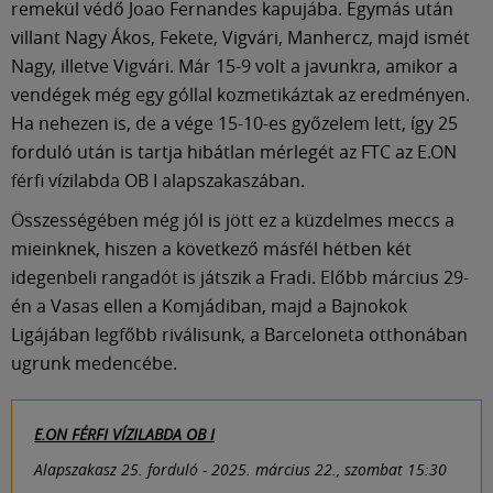
remekül védő Joao Fernandes kapujába. Egymás után
villant Nagy Ákos, Fekete, Vigvári, Manhercz, majd ismét
Nagy, illetve Vigvári. Már 15-9 volt a javunkra, amikor a
vendégek még egy góllal kozmetikáztak az eredményen.
Ha nehezen is, de a vége 15-10-es győzelem lett, így 25
forduló után is tartja hibátlan mérlegét az FTC az E.ON
férfi vízilabda OB I alapszakaszában.
Összességében még jól is jött ez a küzdelmes meccs a
mieinknek, hiszen a következő másfél hétben két
idegenbeli rangadót is játszik a Fradi. Előbb március 29-
én a Vasas ellen a Komjádiban, majd a Bajnokok
Ligájában legfőbb riválisunk, a Barceloneta otthonában
ugrunk medencébe.
E.ON FÉRFI VÍZILABDA OB I
Alapszakasz 25. forduló - 2025. március 22., szombat 15:30