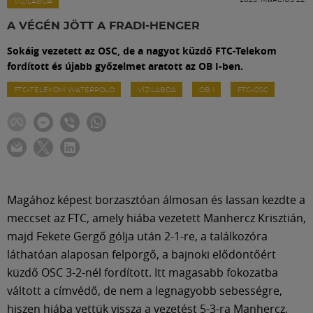
Labdarúgás
VÍZILABDA
A VÉGÉN JÖTT A FRADI-HENGER
Szakosztályok
Sokáig vezetett az OSC, de a nagyot küzdő FTC-Telekom
fordított és újabb győzelmet aratott az OB I-ben.
Meccscenter
FTC-TELEKOM WATERPOLO
VÍZILABDA
OB I
FTC-OSC
Klub
Szolgáltatások
Magához képest borzasztóan álmosan és lassan kezdte a
meccset az FTC, amely hiába vezetett Manhercz Krisztián,
Shop
majd Fekete Gergő gólja után 2-1-re, a találkozóra
láthatóan alaposan felpörgő, a bajnoki elődöntőért
Közösség
küzdő OSC 3-2-nél fordított. Itt magasabb fokozatba
váltott a címvédő, de nem a legnagyobb sebességre,
hiszen hiába vettük vissza a vezetést 5-3-ra Manhercz,