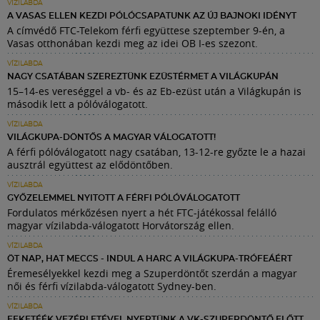
VÍZILABDA
A VASAS ELLEN KEZDI PÓLÓCSAPATUNK AZ ÚJ BAJNOKI IDÉNYT
A címvédő FTC-Telekom férfi együttese szeptember 9-én, a
Vasas otthonában kezdi meg az idei OB I-es szezont.
VÍZILABDA
NAGY CSATÁBAN SZEREZTÜNK EZÜSTÉRMET A VILÁGKUPÁN
15–14-es vereséggel a vb- és az Eb-ezüst után a Világkupán is
második lett a pólóválogatott.
VÍZILABDA
VILÁGKUPA-DÖNTŐS A MAGYAR VÁLOGATOTT!
A férfi pólóválogatott nagy csatában, 13-12-re győzte le a hazai
ausztrál együttest az elődöntőben.
VÍZILABDA
GYŐZELEMMEL NYITOTT A FÉRFI PÓLÓVÁLOGATOTT
Fordulatos mérkőzésen nyert a hét FTC-játékossal felálló
magyar vízilabda-válogatott Horvátország ellen.
VÍZILABDA
ÖT NAP, HAT MECCS - INDUL A HARC A VILÁGKUPA-TRÓFEÁÉRT
Éremesélyekkel kezdi meg a Szuperdöntőt szerdán a magyar
női és férfi vízilabda-válogatott Sydney-ben.
VÍZILABDA
FEKETÉÉK VEZÉRLETÉVEL NYERTÜNK A VK-SZUPERDÖNTŐ ELŐTT