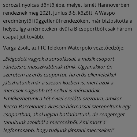
sorozat nyolcas döntőjébe, melyet ismét Hannoverben
rendeznek meg 2021. június 3-5. között. A Waspo
eredménytől függetlenül rendezőként már biztosította a
helyét, így a németeken kívül a B-csoportból csak három
csapat jut tovább.
Varga Zsolt, az FTC-Telekom Waterpolo vezetőedzője:
„Elégedett vagyok a sorsolással, a másik csoport
ránézésre masszívabbnak tűnik. Ugyanakkor én
szeretem az erős csoportot, ha erős ellenfelekkel
játszhatunk már a szezon közben is, mert azok a
meccsek nagyobb tét nélkül is mérvadóak.
Emlékezhetünk a két évvel ezelőtti szezonra, amikor
Recco-Barceloneta-Brescia hármassal szerepeltünk egy
csoportban, ahol ugyan botladoztunk, de rengeteget
tanultunk azokból a meccsekből. Ami most a
legfontosabb, hogy tudjunk játszani meccseket!”