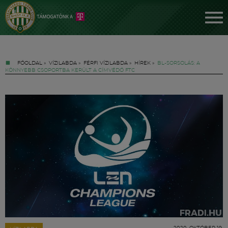
FŐOLDAL
»
VÍZILABDA
»
FÉRFI VÍZILABDA
»
HÍREK
»
BL-SORSOLÁS: A
KÖNNYEBB CSOPORTBA KERÜLT A CÍMVÉDŐ FTC
Jegyek
FM YouTube +
Hírek
2020. OKTÓBER 19.