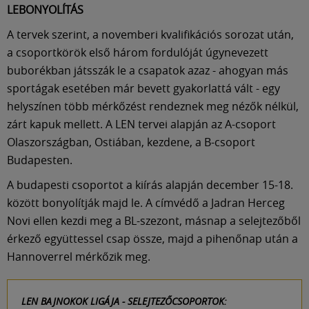
LEBONYOLÍTÁS
A tervek szerint, a novemberi kvalifikációs sorozat után,
a csoportkörök első három fordulóját úgynevezett
buborékban játsszák le a csapatok azaz - ahogyan más
sportágak esetében már bevett gyakorlattá vált - egy
helyszínen több mérkőzést rendeznek meg nézők nélkül,
zárt kapuk mellett. A LEN tervei alapján az A-csoport
Olaszországban, Ostiában, kezdene, a B-csoport
Budapesten.
A budapesti csoportot a kiírás alapján december 15-18.
között bonyolítják majd le. A címvédő a Jadran Herceg
Novi ellen kezdi meg a BL-szezont, másnap a selejtezőből
érkező együttessel csap össze, majd a pihenőnap után a
Hannoverrel mérkőzik meg.
LEN BAJNOKOK LIGÁJA - SELEJTEZŐCSOPORTOK: