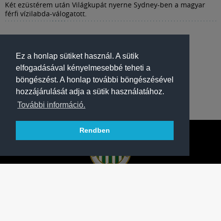
Két ezüstérem után Világkupát nyerne Sydney-ben a magyar
férfi vízilabda-válogatott.
Ez a honlap sütiket használ. A sütik
elfogadásával kényelmesebbé teheti a
böngészést. A honlap további böngészésével
hozzájárulását adja a sütik használatához.
További információ.
Rendben
A FERENCVÁROSI TORNA CLUB HIVATALOS
HONLAPJA