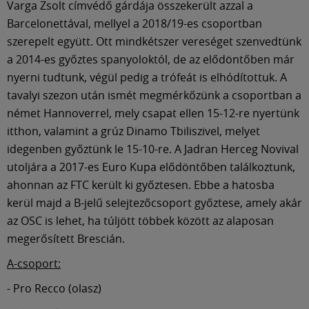
Varga Zsolt címvédő gárdája összekerült azzal a
Barcelonettával, mellyel a 2018/19-es csoportban
szerepelt együtt. Ott mindkétszer vereséget szenvedtünk
a 2014-es győztes spanyoloktól, de az elődöntőben már
nyerni tudtunk, végül pedig a trófeát is elhódítottuk. A
tavalyi szezon után ismét megmérkőzünk a csoportban a
német Hannoverrel, mely csapat ellen 15-12-re nyertünk
itthon, valamint a grúz Dinamo Tbiliszivel, melyet
idegenben győztünk le 15-10-re. A Jadran Herceg Novival
utoljára a 2017-es Euro Kupa elődöntőben találkoztunk,
ahonnan az FTC került ki győztesen. Ebbe a hatosba
kerül majd a B-jelű selejtezőcsoport győztese, amely akár
az OSC is lehet, ha túljött többek között az alaposan
megerősített Brescián.
A-csoport:
- Pro Recco (olasz)