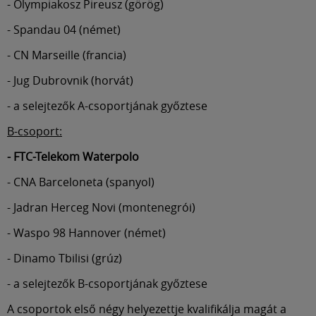
- Olympiakosz Pireusz (görög)
- Spandau 04 (német)
- CN Marseille (francia)
- Jug Dubrovnik (horvát)
- a selejtezők A-csoportjának győztese
B-csoport:
- FTC-Telekom Waterpolo
- CNA Barceloneta (spanyol)
- Jadran Herceg Novi (montenegrói)
- Waspo 98 Hannover (német)
- Dinamo Tbilisi (grúz)
- a selejtezők B-csoportjának győztese
A csoportok első négy helyezettje kvalifikálja magát a