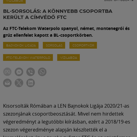
Labdarúgás
VÍZILABDA
BL-SORSOLÁS: A KÖNNYEBB CSOPORTBA
KERÜLT A CÍMVÉDŐ FTC
Szakosztályok
Az FTC-Telekom Waterpolo spanyol, német, montenegrói és
grúz ellenfelet kapott a BL-csoportkörben.
Meccscenter
BAJNOKOK LIGÁJA
SORSOLÁS
CSOPORTKÖR
FTC-TELEKOM WATERPOLO
VÍZILABDA
Klub
Szolgáltatások
Shop
Kisorsolták Rómában a LEN Bajnokok Ligája 2020/21-as
szezonjának csoportbeosztását. Mivel nem hirdettek
Közösség
végeredményt a legutóbbi kiírásban, ezért a 2018/19-es
szezon végeredménye alapján készítették el a