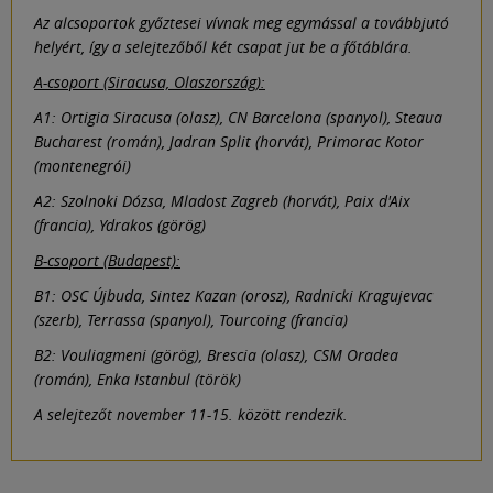
Az alcsoportok győztesei vívnak meg egymással a továbbjutó
helyért, így a selejtezőből két csapat jut be a főtáblára.
A-csoport (Siracusa, Olaszország):
A1: Ortigia Siracusa (olasz), CN Barcelona (spanyol), Steaua
Bucharest (román), Jadran Split (horvát), Primorac Kotor
(montenegrói)
A2: Szolnoki Dózsa, Mladost Zagreb (horvát), Paix d'Aix
(francia), Ydrakos (görög)
B-csoport (Budapest):
B1: OSC Újbuda, Sintez Kazan (orosz), Radnicki Kragujevac
(szerb), Terrassa (spanyol), Tourcoing (francia)
B2: Vouliagmeni (görög), Brescia (olasz), CSM Oradea
(román), Enka Istanbul (török)
A selejtezőt november 11-15. között rendezik.