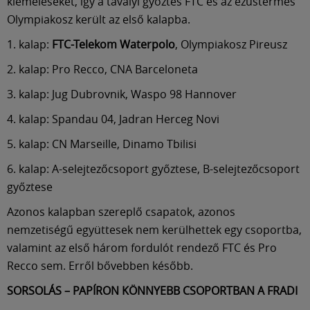
Múzeum
kiemeléseket, így a tavalyi győztes FTC és az ezüstérmes
Olympiakosz került az első kalapba.
English
1. kalap:
FTC-Telekom Waterpolo
, Olympiakosz Pireusz
2. kalap: Pro Recco, CNA Barceloneta
3. kalap: Jug Dubrovnik, Waspo 98 Hannover
4. kalap: Spandau 04, Jadran Herceg Novi
5. kalap: CN Marseille, Dinamo Tbilisi
6. kalap: A-selejtezőcsoport győztese, B-selejtezőcsoport
győztese
Azonos kalapban szereplő csapatok, azonos
nemzetiségű együttesek nem kerülhettek egy csoportba,
valamint az első három fordulót rendező FTC és Pro
Recco sem. Erről bővebben később.
SORSOLÁS – PAPÍRON KÖNNYEBB CSOPORTBAN A FRADI