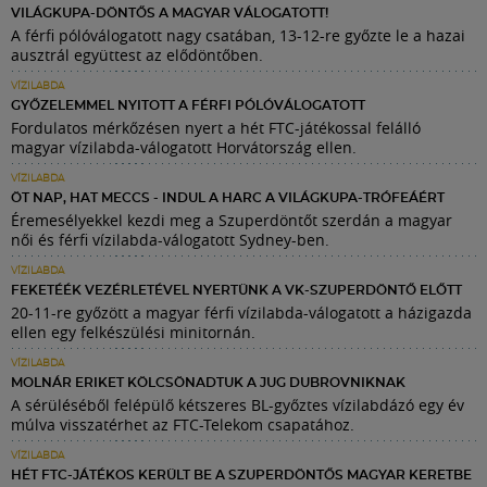
VILÁGKUPA-DÖNTŐS A MAGYAR VÁLOGATOTT!
A férfi pólóválogatott nagy csatában, 13-12-re győzte le a hazai
ausztrál együttest az elődöntőben.
VÍZILABDA
GYŐZELEMMEL NYITOTT A FÉRFI PÓLÓVÁLOGATOTT
Fordulatos mérkőzésen nyert a hét FTC-játékossal felálló
magyar vízilabda-válogatott Horvátország ellen.
VÍZILABDA
ÖT NAP, HAT MECCS - INDUL A HARC A VILÁGKUPA-TRÓFEÁÉRT
Éremesélyekkel kezdi meg a Szuperdöntőt szerdán a magyar
női és férfi vízilabda-válogatott Sydney-ben.
VÍZILABDA
FEKETÉÉK VEZÉRLETÉVEL NYERTÜNK A VK-SZUPERDÖNTŐ ELŐTT
20-11-re győzött a magyar férfi vízilabda-válogatott a házigazda
ellen egy felkészülési minitornán.
VÍZILABDA
MOLNÁR ERIKET KÖLCSÖNADTUK A JUG DUBROVNIKNAK
A sérüléséből felépülő kétszeres BL-győztes vízilabdázó egy év
múlva visszatérhet az FTC-Telekom csapatához.
VÍZILABDA
HÉT FTC-JÁTÉKOS KERÜLT BE A SZUPERDÖNTŐS MAGYAR KERETBE